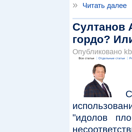
»
Читать далее
Султанов А
гордо? Ил
Опубликовано kbk
Все статьи
Отдельные статьи
Р
С
использова
"идолов пло
несоответс