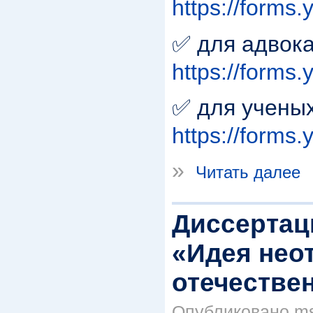
https://form
✅ для адвока
https://form
✅ для ученых
https://forms
»
Читать далее
Диссертац
«Идея нео
отечестве
Опубликовано msp