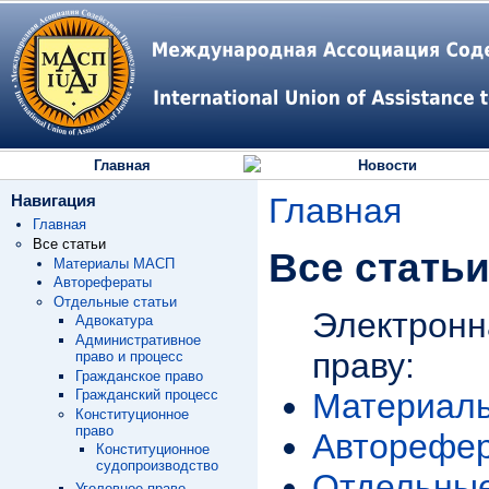
Главная
Новости
Навигация
Главная
Главная
Все статьи
Все стать
Материалы МАСП
Авторефераты
Отдельные статьи
Электронн
Адвокатура
Административное
праву:
право и процесс
Гражданское право
Материал
Гражданский процесс
Конституционное
право
Авторефе
Конституционное
судопроизводство
Отдельные
Уголовное право