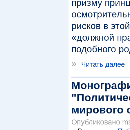
призму прин
осмотрительн
рисков в это
«должной пр
подобного ро
»
Читать далее
Монографи
"Политиче
мирового 
Опубликовано msp