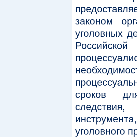
предостав
законом ор
уголовных д
Российско
процессуал
необходим
процессуал
сроков для
следствия
инструмен
уголовного п