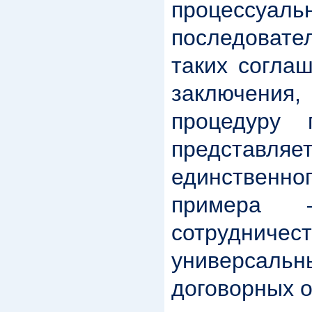
процессу
последоват
таких согла
заключения,
процедуру 
представл
единственно
примера 
сотрудни
универсаль
договорных о