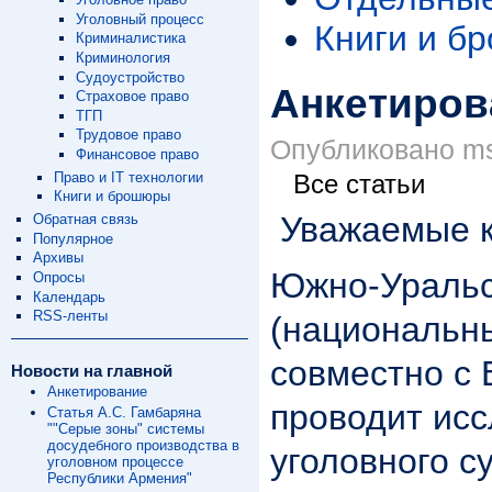
Уголовный процесс
Книги и б
Криминалистика
Криминология
Судоустройство
Анкетиров
Страховое право
ТГП
Трудовое право
Опубликовано msp
Финансовое право
Право и IT технологии
Все статьи
Книги и брошюры
Уважаемые к
Обратная связь
Популярное
Архивы
Южно-Уральс
Опросы
Календарь
RSS-ленты
(национальны
совместно с
Новости на главной
Анкетирование
проводит исс
Статья А.С. Гамбаряна
""Серые зоны" системы
досудебного производства в
уголовного с
уголовном процессе
Республики Армения"