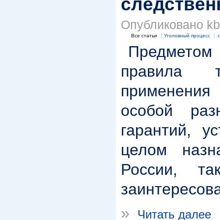
следствен
Опубликовано kbk
Все статьи
Уголовный процесс
с
Предметом в
правила т
применения 
особой разн
гарантий, у
целом назна
России, т
заинтересова
»
Читать далее