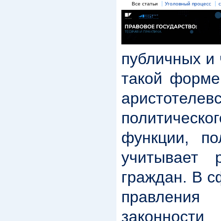
Все статьи
Уголовный процесс
публичных и 
такой форме
аристотеле
политическо
функции, п
учитывает 
граждан. В с
правления
законност