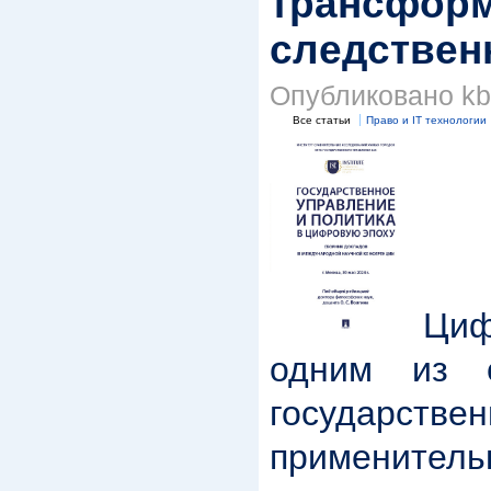
трансформ
следствен
Опубликовано kbk
Все статьи
Право и IT технологии
Циф
одним из с
государств
применител