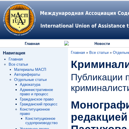
Главная
Новости
Навигация
Главная
»
Все статьи
»
Отдельн
Главная
Криминали
Все статьи
Материалы МАСП
Публикации 
Авторефераты
Отдельные статьи
Адвокатура
криминалист
Административное
право и процесс
Гражданское право
Монографи
Гражданский процесс
Конституционное
редакцией 
право
Конституционное
судопроизводство
Уголовное право