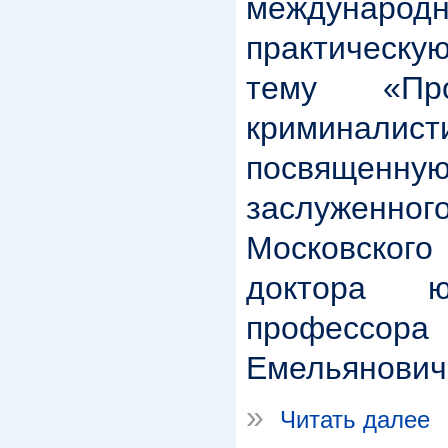
междунар
практическ
тему «Про
криминалист
посвяще
заслуженн
Московско
доктора ю
професс
Емельянович
»
Читать далее