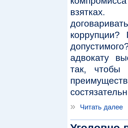
компроми
взятках
договарив
коррупции? 
допустимого?
адвокату вы
так, чтобы 
преимущ
состязатель
»
Читать далее
Уголовно-