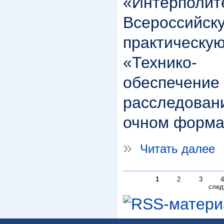
«Интерполит
Всеросси
практичес
«Технико- к
обеспечен
расследован
очном форма
»
Читать далее
1
2
3
4
след