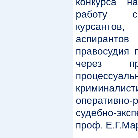
конкурса н
работу ср
курсантов
аспиранто
правосудия 
через пр
процессуальн
криминалисти
оперативн
судебно-экс
проф. Е.Г.Ма