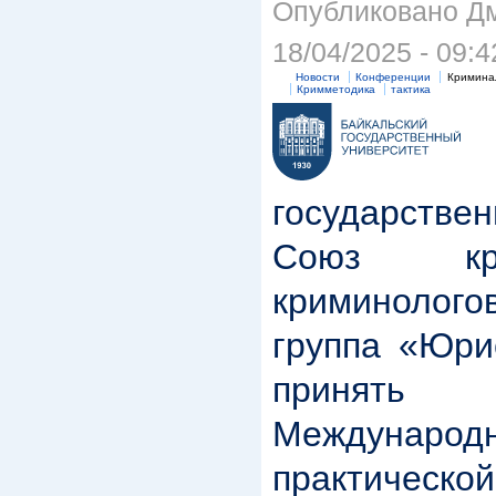
Опубликовано Дм
18/04/2025 - 09:4
Новости
Конференции
Кримина
Кримметодика
тактика
Б
государстве
Союз кр
криминолог
группа «Юри
принят
Междунар
практичес