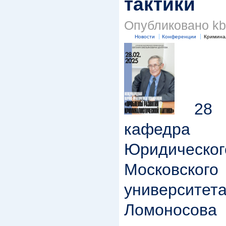
тактики
Опубликовано kbk
Новости
Конференции
Кримина
28 ф
кафедра 
Юридическ
Московского
университ
Ломоносо