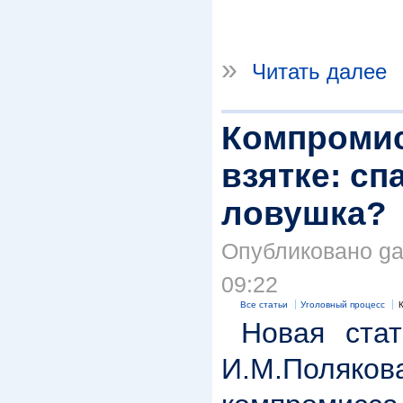
»
Читать далее
Компромис
взятке: сп
ловушка?
Опубликовано gar
09:22
Все статьи
Уголовный процесс
Новая стат
И.М.Поляк