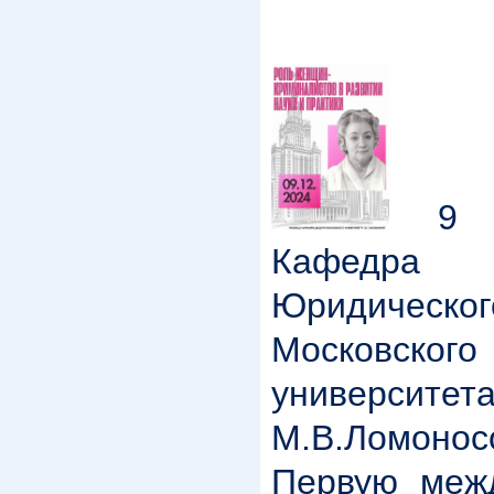
9 д
Кафедра 
Юридическ
Московского
универ
М.В.Ломон
Первую межд