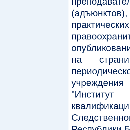
преподават
(адъюнктов),
практическ
правоохрани
опубликован
на стран
периодическо
учрежден
"Инстит
квалификаци
Следстве
Республики Б