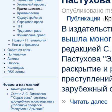
Пастухова 
Уголовный процесс
Криминалистика
Опубликовано msp
Криминология
Публикации
Кр
Судоустройство
Страховое право
В издательс
ТГП
Трудовое право
Финансовое право
вышла моно
Право и IT технологии
Книги и брошюры
редакцией С.
Обратная связь
Популярное
Пастухова "
Архивы
Опросы
раскрытие и
Календарь
RSS-ленты
преступлений
Новости на главной
зарубежный о
Анкетирование
Статья А.С. Гамбаряна
""Серые зоны" системы
»
Читать далее
досудебного производства в
уголовном процессе
Республики Армения"