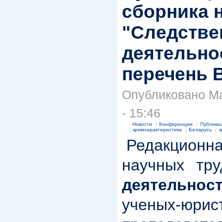
сборника 
"Следстве
деятельнос
перечень 
Опубликовано Ma
- 15:46
Новости
Конференции
Публика
кримхарактеристика
Беларусь
к
Редакционна
научных тру
деятельнос
ученых-юрис