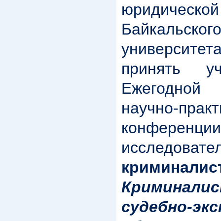
юридичес
Байкальског
университ
принять у
Ежегодной
научно-практ
конфере
исследоват
криминалис
Кримина
судебно-эк