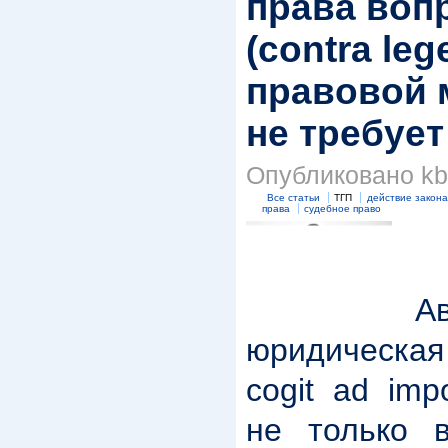
права воп
(contra le
правовой 
не требу­е
Опубликовано kbk
Все статьи
ТГП
действие закона
права
судебное право
Авт
юридическая
cogit ad imp
не только 