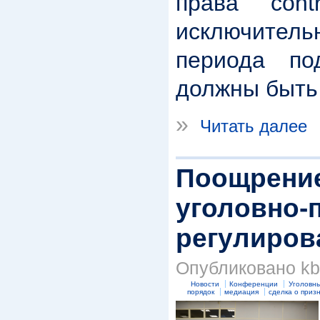
права cont
исключител
периода по
должны быть
»
Читать далее
Поощрение
уголовно-
регулиров
Опубликовано kbk
Новости
Конференции
Уголовны
порядок
медиация
сделка о приз