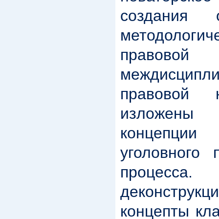
создания 
методологич
правовой
междисципл
правовой 
изложены 
концепци
уголовного 
процесс
деконстру
концепты кла