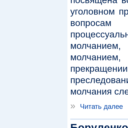
посвящена в
уголовном пр
вопрос
процессу
молчанием
молчанием,
прекраще
преследова
молчания сл
»
Читать далее
Боруленко