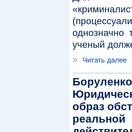
«криминалис
(процессу
однозначно 
ученый долже
»
Читать далее
Боруленко
Юридическ
образ обс
реальной
действите