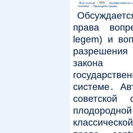
Все статьи
ТГП
независимость 
техника
Принципы права
Обсуждается
права вопре
legem) и во
разрешени
закона 
государствен
системе․ Ав
советской
плодород
классическо