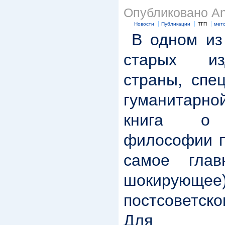
Опубликовано Anr
Новости
Публикации
ТГП
мет
В одном из 
старых из
страны, спе
гуманитарно
книга о п
философии п
самое гла
шокирую
постсоветско
Для по