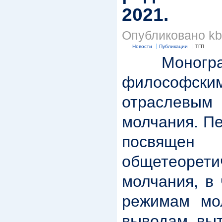
2021.
Опубликовано kbk
Новости
Публикации
ТГП
Моногра
философским
отраслевым 
молчания. П
посвящен
общетеорет
молчания, в
режимам мо
выводам, вы