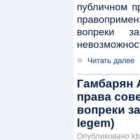
публичном п
правопримен
вопреки з
невозможнос
»
Читать далее
Гамбарян 
права сов
вопреки за
legem)
Опубликовано kbk