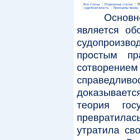
Все статьи
Отдельные статьи
Т
судебная власть
Принципы права
Основно
является об
судопроизво
простым пр
сотворе
справедливо
доказываетс
теория гос
превратила
утратила св