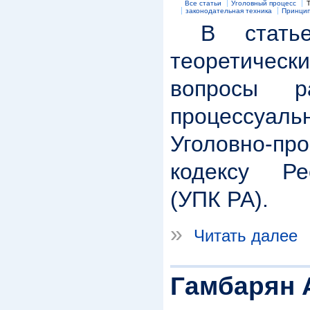
Все статьи
Уголовный процесс
законодательная техника
Принцип
В статье 
теоретическ
вопросы ра
процессуаль
Уголовно-пр
кодексу Ре
(УПК РА).
»
Читать далее
Гамбарян А