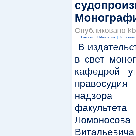
судопроиз
Монография
Опубликовано kbk
Новости
Публикации
Уголовный
В издательс
в свет моно
кафедрой уг
правосудия
надзора
факультет
Ломонос
Виталье