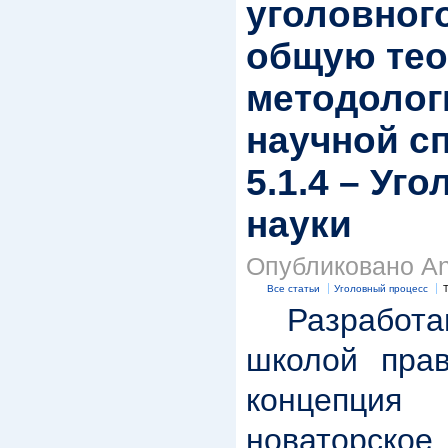
уголовног
общую тео
методолог
научной с
5.1.4 – Уг
науки
Опубликовано Anr
Все статьи
Уголовный процесс
Разработа
школой прав
концепц
новаторское