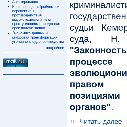
Анкетирование
криминалис
Конференция «Проблемы и
перспективы
государстве
противодействия
высокотехнологичным
преступлениям» продлевает
судьи Кемер
срок подачи заявок
Экономика данных и
суда, Н.
цифровая трансформация
уголовного судопроизводства
"Законнос
подробнее
процессе 
эволюцион
правом 
позициями
органов"
.
»
Читать далее