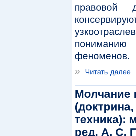
правовой д
консервиру
узкоотрас
пониман
феноменов.
»
Читать далее
Молчание 
(доктрина,
техника): 
ред. А. С.