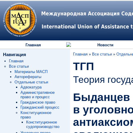
Главная
Новости
Навигация
Главная
»
Все статьи
»
Отдельн
Главная
ТГП
Все статьи
Материалы МАСП
Теория госуд
Авторефераты
Отдельные статьи
Адвокатура
Административное
Быданцев 
право и процесс
Гражданское право
в уголовн
Гражданский процесс
Конституционное
право
антиаксио
Конституционное
судопроизводство
Уголовное право