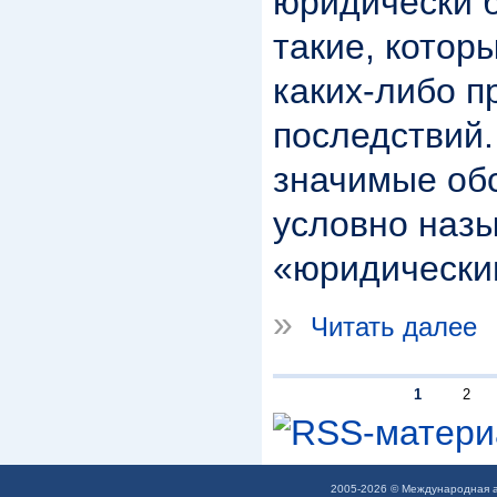
юридически б
такие, котор
каких-либо п
последствий
значимые об
условно наз
«юридически
»
Читать далее
1
2
2005-2026 © Международная а