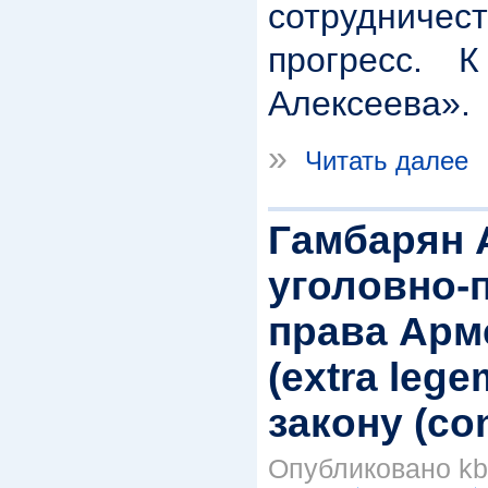
сотрудниче
прогресс. 
Алексеева».
»
Читать далее
Гамбарян 
уголовно-
права Арм
(extra leg
закону (co
Опубликовано kbk