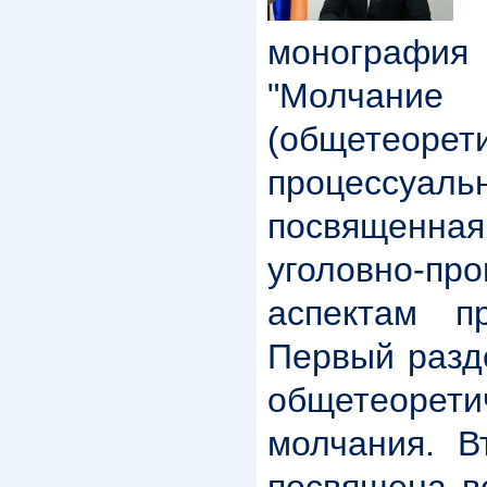
В
монографи
"Молча
(общетеорет
процессуа
посвященна
уголовно-пр
аспектам пр
Первый разд
общетеорет
молчания. В