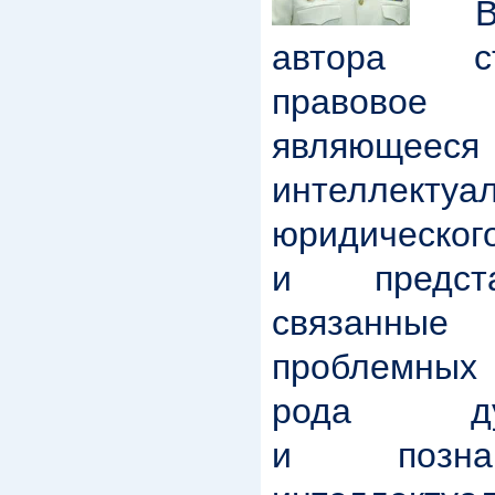
В ц
автора ст
правово
являющ
интеллектуа
юридичес
и предст
связанн
проблемных
рода духо
и познава