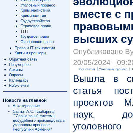
эволюцио
Уголовный процесс
вместе с 
Криминалистика
Криминология
Судоустройство
правовым
Страховое право
ТГП
высших су
Трудовое право
Финансовое право
Право и IT технологии
Опубликовано Byd
Книги и брошюры
Обратная связь
20/05/2024 - 09:2
Популярное
Все статьи
Уголовный процесс
Архивы
Опросы
Вышла в св
Календарь
RSS-ленты
статья пост
проектов М
Новости на главной
Анкетирование
наук, до
Статья А.С. Гамбаряна
""Серые зоны" системы
досудебного производства в
уголовно
уголовном процессе
Республики Армения"