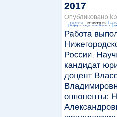
2017
Опубликовано kbk
Все статьи
Авторефераты
12.00
Реформы следственной власти
д
Работа выпо
Нижегородск
России. Науч
кандидат юри
доцент Влас
Владимиров
оппоненты: 
Александровн