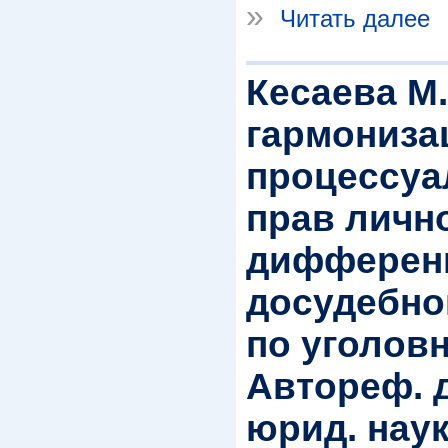
»
Читать далее
Кесаева М
гармониза
процессуа
прав личн
дифферен
досудебно
по уголов
Автореф. д
юрид. наук