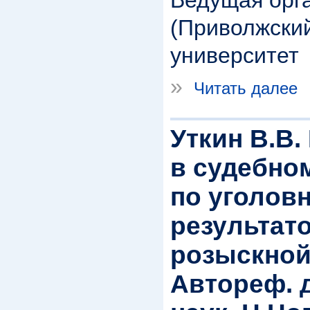
Ведущая орга
(Приволжски
университет
»
Читать далее
Уткин В.В
в судебно
по уголов
результат
розыскной
Автореф. д