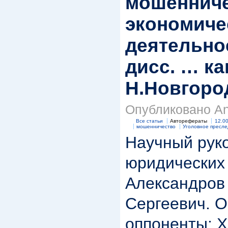
мошенниче
экономиче
деятельно
дисс. … ка
Н.Новгород
Опубликовано Anr
Все статьи
Авторефераты
12.00
мошенничество
Уголовное пресл
Научный руко
юридических 
Александров
Сергеевич. 
оппоненты: 