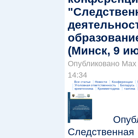
"Следствен
деятельност
образование
(Минск, 9 ию
Опубликовано Max S
14:34
Все статьи
Новости
Конференции
Уголовная ответственность
Беларусь
кримтехника
Кримметодика
тактика
Опубли
Следственн