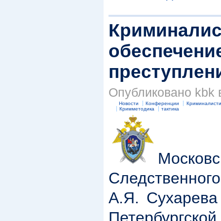
Криминалис
обеспечени
преступлен
Опубликовано kbk в
Новости
Конференции
Криминалисти
Кримметодика
тактика
Моско
Следственно
А.Я. Сухарева
Петербург