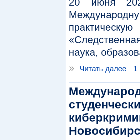
20 июня 20
Междунар
практическ
«Следственн
наука, образов
»
Читать далее
1
Междунаро
студенческ
киберкримин
Новосибирс