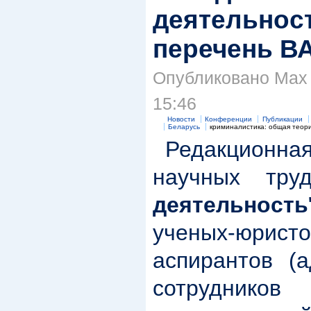
деятельност
перечень В
Опубликовано Max S
15:46
Новости
Конференции
Публикации
Беларусь
криминалистика: общая теор
Редакционная
научных тру
деятельность
ученых-юристо
аспирантов (а
сотруднико