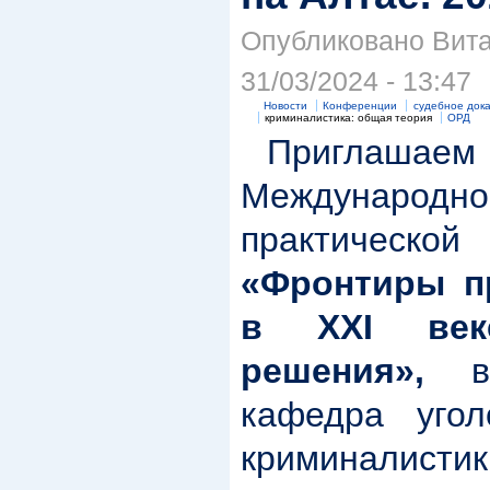
Опубликовано Вита
31/03/2024 - 13:47
Новости
Конференции
судебное док
криминалистика: общая теория
ОРД
Приглашаем 
Междунар
практическ
«Фронтиры п
в XXI век
решения»,
в 
кафедра угол
криминалист