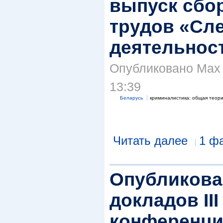
выпуск сбо
трудов «Сл
деятельност
Опубликовано Max S
13:39
Беларусь
криминалистика: общая теор
Читать далее
1 ф
Опубликова
докладов II
конференц