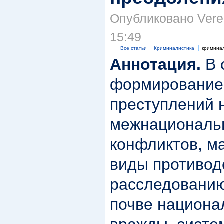
Опубликовано Veren
15:49
Все статьи
Криминалистика
криминал
Аннотация.
В 
формирование
преступлений 
межнациональн
конфликтов, м
виды противод
расследованию
почве национа