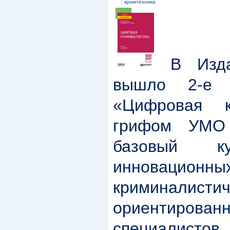
кримтехника
В Изд
вышло 2-е 
«Цифровая к
грифом УМО
базовый 
инновационны
криминалисти
ориентирован
специалист