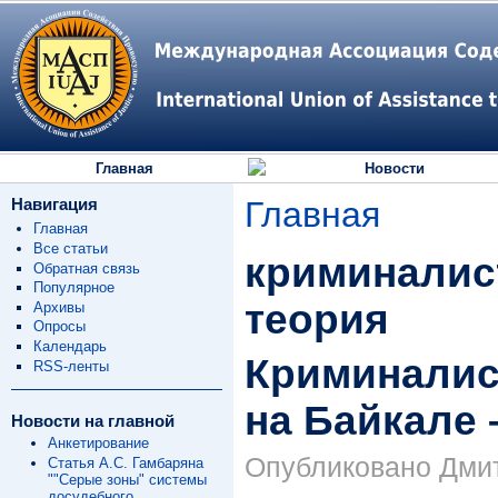
Главная
Новости
Навигация
Главная
Главная
Все статьи
криминалис
Обратная связь
Популярное
теория
Архивы
Опросы
Календарь
Криминалис
RSS-ленты
на Байкале 
Новости на главной
Анкетирование
Опубликовано Дмит
Статья А.С. Гамбаряна
""Серые зоны" системы
досудебного