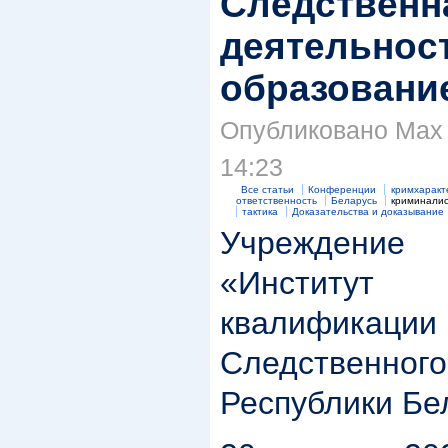
Следственн
деятельност
образование
Опубликовано Max S
14:23
Все статьи
Конференции
кримхаракт
ответственность
Беларусь
криминалис
тактика
Доказательства и доказывание
Учреждени
«Институ
квалификации
Следствен
Республики Бе