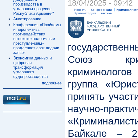
18/04/2025 - 09:42
производства в
уголовном процессе
Новости
Конференции
Криминалисти
Республики Армения"
Кримметодика
тактика
Анкетирование
Конференция «Проблемы
и перспективы
Б
противодействия
высокотехнологичным
преступлениям»
государстве
продлевает срок подачи
заявок
Союз кри
Экономика данных и
цифровая
трансформация
криминолого
уголовного
судопроизводства
группа «Юрис
подробнее
принять участ
научно-практи
«Криминалист
Байкале – 2