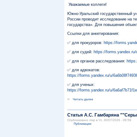
Уважаемые коллеги!
Южно-Уральский государственный ун
России проводит исследование на т
государства». Для повышения объек
Ссылки для анкетирования:
✅ для прокуроров:
https://forms.yan
✅ для судей:
https://forms.yandex.r
✅ для органов расследования:
https
✅ для адвокатов:
https://forms.yandex.ru/u/6a6b08f749
✅ для ученых:
https://forms.yandex.ru/u/6a6af7b71f
»
Читать далее
Статья А.С. Гамбаряна ""Сер
Опубликовано msp в Чт, 30/07/2026 - 08:59
Публикации