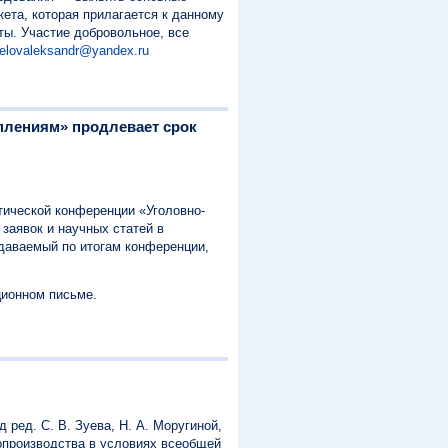
ета, которая прилагается к данному
ты. Участие добровольное, все
elovaleksandr@yandex.ru
плениям» продлевает срок
тической конференции «Уголовно-
заявок и научных статей в
даваемый по итогам конференции,
ионном письме.
ред. С. В. Зуева, Н. А. Моругиной,
опроизводства в условиях всеобщей