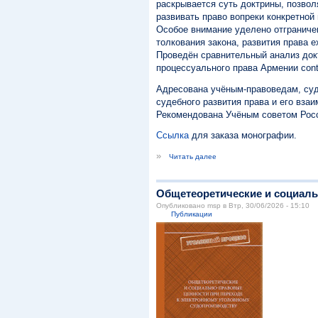
раскрывается суть доктрины, позво
развивать право вопреки конкретной
Особое внимание уделено отграничен
толкования закона, развития права 
Проведён сравнительный анализ докт
процессуального права Армении cont
Адресована учёным-правоведам, суд
судебного развития права и его взаи
Рекомендована Учёным советом Росси
Ссылка
для заказа монографии.
»
Читать далее
Общетеоретические и социаль
Опубликовано msp в Втр, 30/06/2026 - 15:10
Публикации