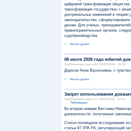
цифровой трансформации общества и
трансформация государства» с реше
доктринальных изменений в теорию 
законодательства, сформулировали 
делам. Для ученых, преподавателей,
правоохранительных органов, следов
судопроизводства.
»
Читать далее
06 июля 2026 года юбилей до
Опубликовано msp в Вс, 05/07/2026 - 20:19
Дорогая Анна Васильевна, с чувств
»
Читать далее
Запрет использования доказа
Опубликовано msp в Чт, 02/07/2026 - 14:19
Публикации
Во втором номере Вестника Нижегор
доказательств, полученных законным
Статья посвящена исследованию осо
статьи 97 УПК РА, регулирующей зап