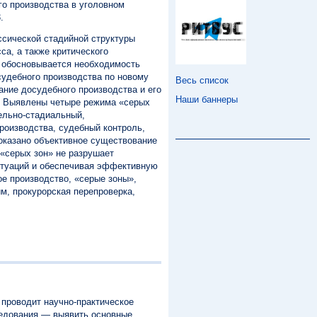
го производства в уголовном
.
сической стадийной структуры
са, а также критического
 обосновывается необходимость
судебного производства по новому
Весь список
чание досудебного производства и его
Наши баннеры
в. Выявлены четыре режима «серых
ельно-стадиальный,
роизводства, судебный контроль,
показано объективное существование
 «серых зон» не разрушает
ситуаций и обеспечивая эффективную
ое производство, «серые зоны»,
, прокурорская перепроверка,
 проводит научно-практическое
ледования — выявить основные