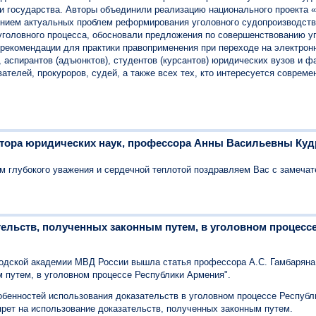
 государства. Авторы объединили реализацию национального проекта 
нием актуальных проблем реформирования уголовного судопроизводств
уголовного процесса, обосновали предложения по совершенствованию у
рекомендации для практики правоприменения при переходе на электрон
 аспирантов (адъюнктов), студентов (курсантов) юридических вузов и ф
ателей, прокуроров, судей, а также всех тех, кто интересуется совре
ктора юридических наук, профессора Анны Васильевны Куд
ом глубокого уважения и сердечной теплотой поздравляем Вас с замеча
тельств, полученных законным путем, в уголовном процесс
одской академии МВД России вышла статья профессора А.С. Гамбаряна
 путем, в уголовном процессе Республики Армения".
бенностей использования доказательств в уголовном процессе Республи
рет на использование доказательств, полученных законным путем.