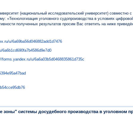
иверситет (национальный исследовательский университет) совместно 
ему: «Технологизация уголовного судопроизводства в условиях цифров
тивности полученных результатов просим Вас ответить на ниже приведё
dex.ru/u/6a69ba56d046882add1d7476
u/u/6a6b1cd690fa7b4586d9e7d0
://forms.yandex.ru/u/6a6a03b5d0468835861d735c
36394e95a47bad
1eb54cce95db76
ые зоны" системы досудебного производства в уголовном п