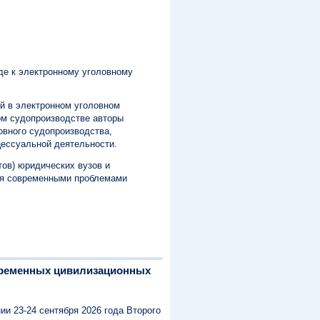
де к электронному уголовному
й в электронном уголовном
ом судопроизводстве авторы
овного судопроизводства,
цессуальной деятельности.
тов) юридических вузов и
тся современными проблемами
временных цивилизационных
и 23-24 сентября 2026 года Второго