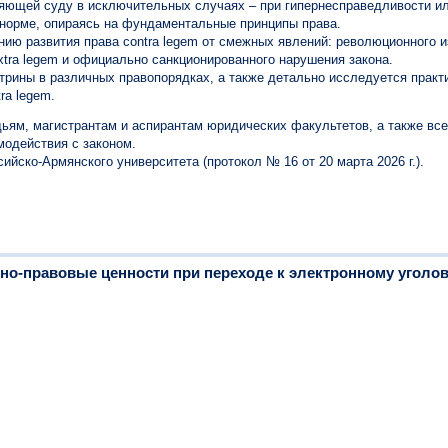
ляющей суду в исключительных случаях – при гипернесправедливости ил
 норме, опираясь на фундаментальные принципы права.
ию развития права contra legem от смежных явлений: революционного 
extra legem и официально санкционированного нарушения закона.
рины в различных правопорядках, а также детально исследуется практи
ra legem.
ьям, магистрантам и аспирантам юридических факультетов, а также все
модействия с законом.
йско-Армянского университета (протокол № 16 от 20 марта 2026 г.).
но-правовые ценности при переходе к электронному уголо