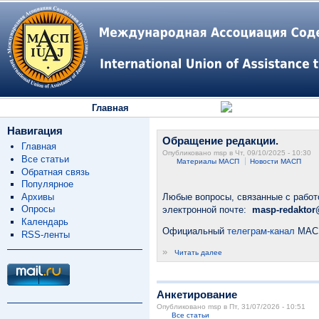
Главная
Навигация
Обращение редакции.
Главная
Опубликовано msp в Чт, 09/10/2025 - 10:30
Все статьи
Материалы МАСП
Новости МАСП
Обратная связь
Популярное
Архивы
Любые вопросы, связанные с работ
Опросы
электронной почте:
masp-redaktor
Календарь
Официальный
телеграм-канал
МАС
RSS-ленты
»
Читать далее
Анкетирование
Опубликовано msp в Пт, 31/07/2026 - 10:51
Все статьи