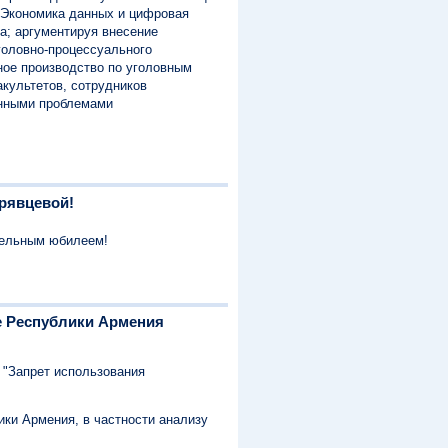
«Экономика данных и цифровая
а; аргументируя внесение
головно-процессуального
ное производство по уголовным
акультетов, сотрудников
менными проблемами
рявцевой!
тельным юбилеем!
е Республики Армения
 "Запрет использования
ки Армения, в частности анализу