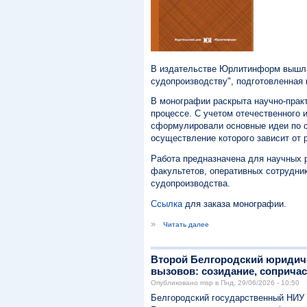
В издательстве Юрлитинформ вышла 
судопроизводству", подготовленная к
В монографии раскрыта научно-прак
процессе. С учетом отечественного
сформулировали основные идеи по с
осуществление которого зависит от
Работа предназначена для научных р
факультетов, оперативных сотрудник
судопроизводства.
Ссылка
для заказа монографии.
»
Читать далее
Второй Белгородский юридич
вызовов: созидание, сопричас
Опубликовано msp в Пнд, 29/06/2026 - 10:50
Белгородский государственный НИУ с