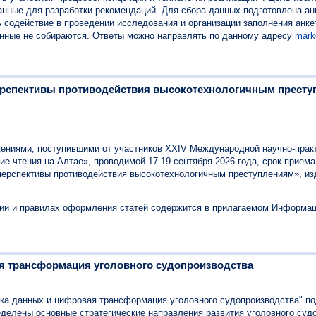
нные для разработки рекомендаций. Для сбора данных подготовлена анк
ь содействие в проведении исследования и организации заполнения анке
нные не собираются. Ответы можно направлять по данному адресу
mark
рспективы противодействия высокотехнологичным престу
ениями, поступившими от участников XXIV Международной научно-прак
е чтения на Алтае», проводимой 17-19 сентября 2026 года, срок приема 
перспективы противодействия высокотехнологичным преступлениям», из
ии и правилах оформления статей содержится в прилагаемом Информац
я трансформация уголовного судопроизводства
а данных и цифровая трансформация уголовного судопроизводства" под 
еделены основные стратегические направления развития уголовного суд