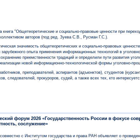
книга "Общетеоретические и социально-правовые ценности при перехо
оллективом авторов (под ред. Зуева С.В., Русман Г.С.).
тическая значимость общетеоретических и социально-правовых ценносте
 и зарубежного опыта применения информационных технологий в уголовн
охранению преемственности традиций и определили пути развития угол
 реализации новой информационно-технологической формы уголовно-про
аботников, преподавателей, аспирантов (адъюнктов), студентов (курсан
ов, следователей, прокуроров, судей, а также всех тех, кто интересуе
еский форум 2026 «Государственность России в фокусе со
тность, сослужение»
овместно с Институтом государства и права РАН объявляет о проведени