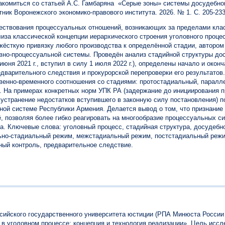
акомиться со статьей А.С. Гамбаряна «Серые зоны» системы досудебно
ник Воронежского экономико-правового института. 2026. № 1. С. 205-233
ествования процессуальных отношений, возникающих за пределами клас
лиза классической концепции иерархического строения уголовного процес
ёсткую привязку любого производства к определённой стадии, автором
овно-процессуальной системы. Проведён анализ стадийной структуры до
юня 2021 г., вступил в силу 1 июля 2022 г.), определены начало и окон
дварительного следствия и прокурорской перепроверки его результато
твенно-временного соотношения со стадиями: протостадиальный, паралл
 На примерах конкретных норм УПК РА (задержание до инициирования п
устранение недостатков вступившего в законную силу постановления) 
ной системе Республики Армения. Делается вывод о том, что признание
ё, позволяя более гибко реагировать на многообразие процессуальных 
а. Ключевые слова: уголовный процесс, стадийная структура, досудебн
но-стадиальный режим, межстадиальный режим, постстадиальный режим
ный контроль, предварительное следствие.
сийского государственного университета юстиции (РПА Минюста России
 в уголовном процессе: концепция и технология реализации». Цель исс