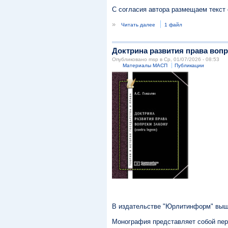
С согласия автора размещаем текст 
»
Читать далее
1 файл
Доктрина развития права вопре
Опубликовано msp в Ср, 01/07/2026 - 08:53
Материалы МАСП
Публикации
В издательстве "Юрлитинформ" вышла
Монография представляет собой перв