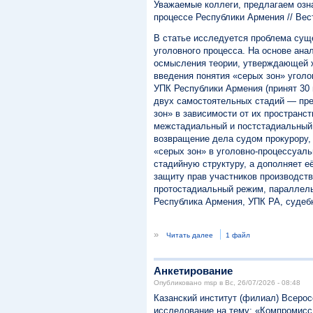
Уважаемые коллеги, предлагаем озн
процессе Республики Армения // Вест
В статье исследуется проблема сущ
уголовного процесса. На основе ана
осмысления теории, утверждающей ж
введения понятия «серых зон» угол
УПК Республики Армения (принят 30 и
двух самостоятельных стадий — пре
зон» в зависимости от их пространс
межстадиальный и постстадиальный.
возвращение дела судом прокурору, 
«серых зон» в уголовно-процессуаль
стадийную структуру, а дополняет е
защиту прав участников производств
протостадиальный режим, параллель
Республика Армения, УПК РА, судеб
»
Читать далее
1 файл
Анкетирование
Опубликовано msp в Вс, 26/07/2026 - 08:48
Казанский институт (филиал) Всерос
исследование на тему: «Компромисс