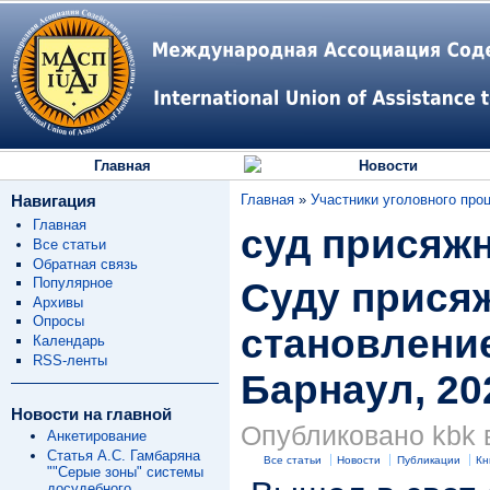
Главная
Новости
Навигация
Главная
»
Участники уголовного про
Главная
суд присяж
Все статьи
Обратная связь
Популярное
Суду присяж
Архивы
Опросы
становление
Календарь
RSS-ленты
Барнаул, 20
Новости на главной
Опубликовано kbk в
Анкетирование
Статья А.С. Гамбаряна
Все статьи
Новости
Публикации
Кн
""Серые зоны" системы
досудебного