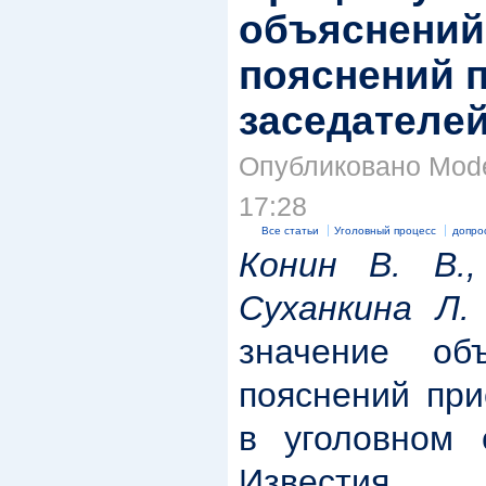
объяснений
пояснений 
заседателе
Опубликовано Moder
17:28
Все статьи
Уголовный процесс
допро
Конин В. В.,
Суханкина Л.
значение об
пояснений при
в уголовном с
Известия 