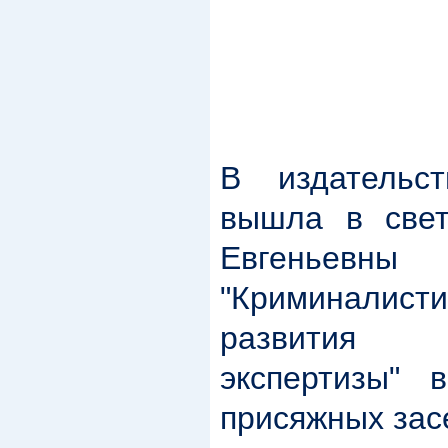
В издательс
вышла в све
Евгеньев
"Криминали
развития "
экспертизы" 
присяжных зас