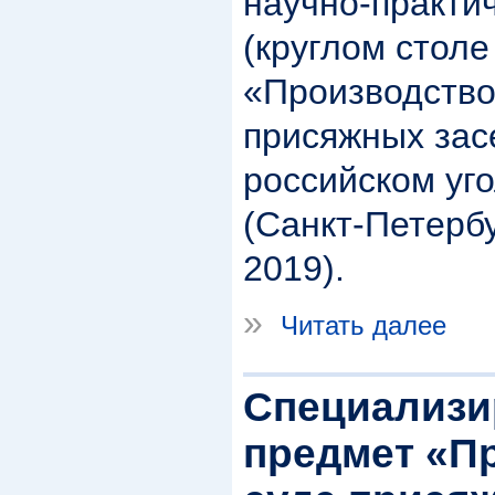
научно-практи
(круглом столе
«Производство
присяжных зас
российском уг
(Санкт-Петербу
2019).
»
Читать далее
Специализ
предмет «П