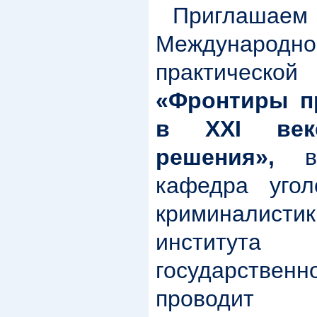
Приглашаем 
Междунар
практическ
«Фронтиры п
в XXI век
решения»,
в 
кафедра угол
криминалист
институт
государствен
проводи