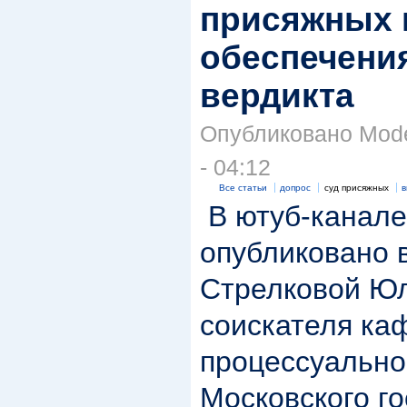
присяжных 
обеспечени
вердикта
Опубликовано Moder
- 04:12
Все статьи
допрос
суд присяжных
в
В ютуб-канал
опубликовано 
Стрелковой Ю
соискателя ка
процессуально
Московского г