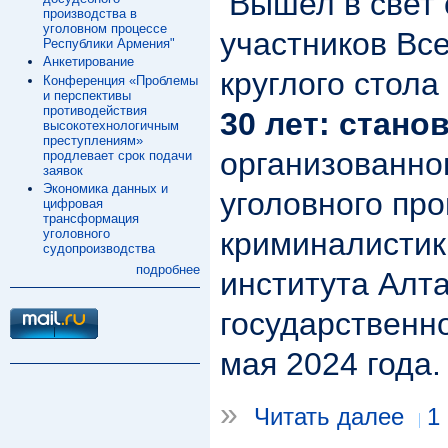
Вышел в свет 
производства в
уголовном процессе
участников Вс
Республики Армения"
Анкетирование
круглого стола
Конференция «Проблемы
и перспективы
противодействия
30 лет: стано
высокотехнологичным
преступлениям»
организованно
продлевает срок подачи
заявок
Экономика данных и
уголовного про
цифровая
трансформация
уголовного
криминалистик
судопроизводства
подробнее
института Алт
государственн
мая 2024 года.
»
Читать далее
1