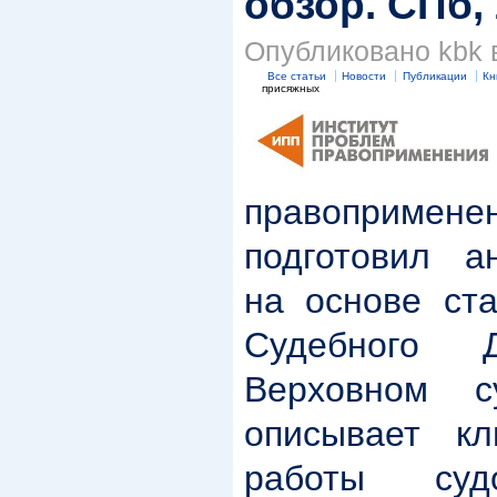
обзор. СПб, 
Опубликовано kbk в
Все статьи
Новости
Публикации
Кн
присяжных
правоприме
подготовил а
на основе ста
Судебного 
Верховном 
описывает кл
работы су