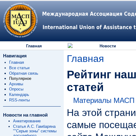
Главная
Новости
Навигация
Главная
Главная
Все статьи
Рейтинг наш
Обратная связь
Популярное
статей
Архивы
Опросы
Календарь
Материалы МАСП
RSS-ленты
На этой стран
Новости на главной
Анкетирование
самые посеща
Статья А.С. Гамбаряна
""Серые зоны" системы
досудебного