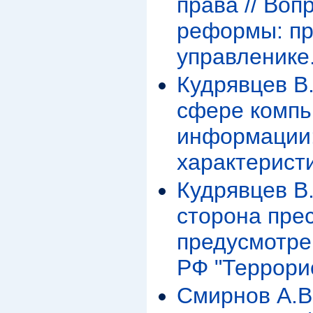
права // Воп
реформы: пр
управленике.
Кудрявцев В
сфере комп
информации
характерист
Кудрявцев В
сторона пре
предусмотрен
РФ "Террори
Смирнов А.В.