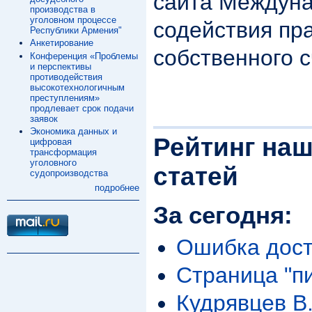
сайта Междуна
производства в
уголовном процессе
содействия пр
Республики Армения"
Анкетирование
собственного 
Конференция «Проблемы
и перспективы
противодействия
высокотехнологичным
преступлениям»
продлевает срок подачи
заявок
Экономика данных и
Рейтинг наш
цифровая
трансформация
уголовного
статей
судопроизводства
подробнее
За сегодня:
Ошибка дост
Страница "п
Кудрявцев В