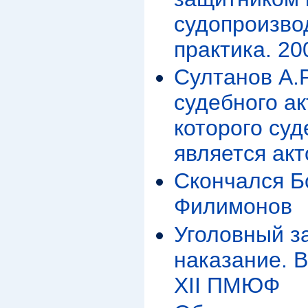
судопроизвод
практика. 20
Султанов А.
судебного ак
которого суд
является ак
Скончался Б
Филимонов
Уголовный за
наказание. 
XII ПМЮФ