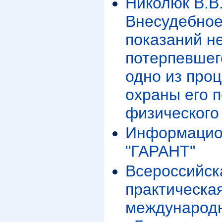
Николюк В.В.
Внесудебное
показаний н
потерпевшего
одно из про
охраны его п
физического
Информацион
"ГАРАНТ"
Всероссийск
практическа
международн