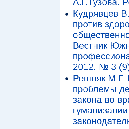
А.Г.Тузова. Р
Кудрявцев В
против здор
общественно
Вестник Южн
профессиона
2012. № 3 (9)
Решняк М.Г.
проблемы де
закона во вр
гуманизации
законодател