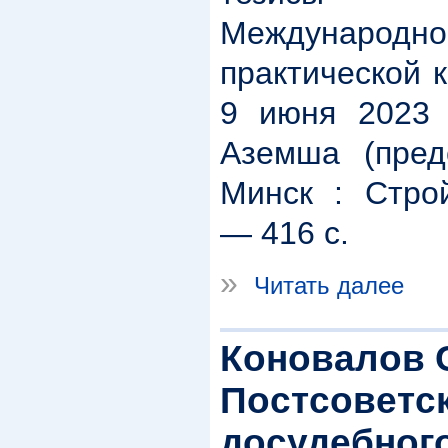
Междунар
практической 
9 июня 2023 г
Аземша (пред
Минск : Стро
― 416 с.
»
Читать далее
Коновалов С
Постсоветс
досудебног