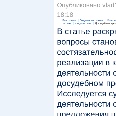
Опубликовано vlad1
18:18
Все статьи
Отдельные статьи
Уголов
истина
следователь
Досудебное про
В статье раск
вопросы стано
состязательнос
реализации в 
деятельности 
досудебном пр
Исследуется с
деятельности 
предложения п