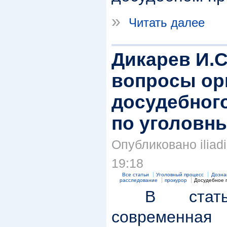
»
Читать далее
Дикарев И.
вопросы ор
досудебног
по уголовн
Опубликовано iliadi
19:18
Все статьи
Уголовный процесс
Дозна
расследование
прокурор
Досудебное 
В статье 
современн