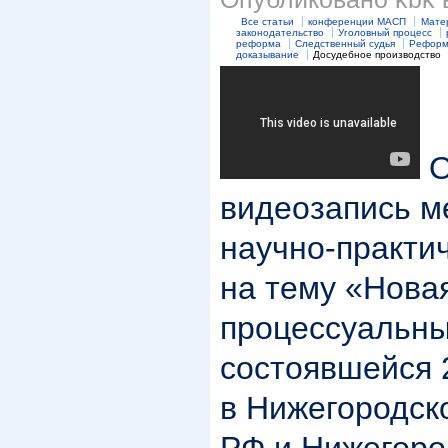
Все статьи
конференции МАСП
Мате
законодательство
Уголовный процесс
реформа
Следственный судья
Реформ
доказывание
Досудебное производство
О
видеозапись 
научно-практи
на тему «Новая
процессуальны
состоявшейся 
в Нижегородск