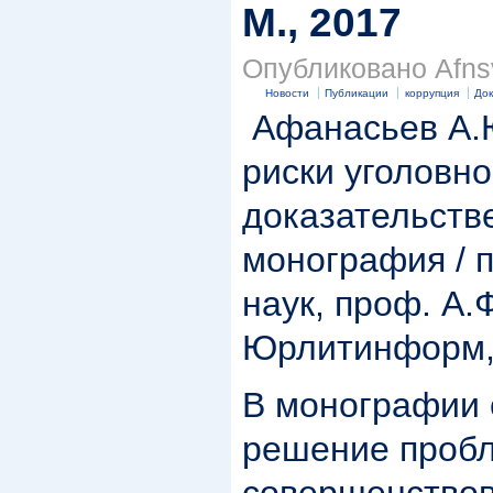
М., 2017
Опубликовано Afnsv
Новости
Публикации
коррупция
Док
Афанасьев А.
риски уголовн
доказательств
монография / п
наук, проф. А.Ф
Юрлитинформ, 
В монографии 
решение проб