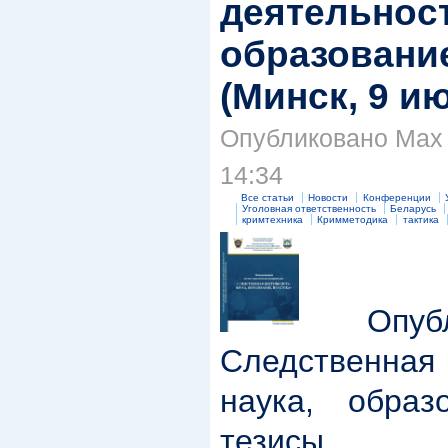
деятельност
образование
(Минск, 9 ию
Опубликовано Max S
14:34
Все статьи
Новости
Конференции
Уголовная ответственность
Беларусь
кримтехника
Кримметодика
тактика
Опубли
Следственн
наука, образ
тезисы д