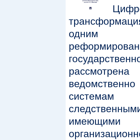
Цифр
трансформа
одним и
реформиро
государстве
рассмотрена
ведомствен
системам
следствен
имеющи
организационн