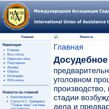
Главная
Новости
Навигация
Главная
Главная
Все статьи
Досудебное
Обратная связь
Популярное
Архивы
предварительн
Опросы
Календарь
уголовном про
RSS-ленты
производство,
Новости на главной
стадии возбуж
Анкетирование
Статья А.С. Гамбаряна
дела и предва
""Серые зоны" системы
досудебного