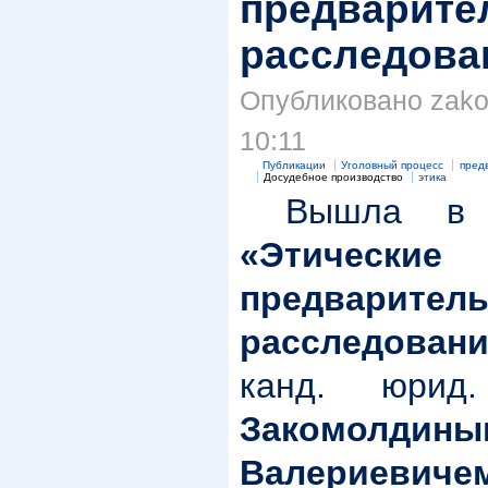
предварите
расследован
Опубликовано zakom
10:11
Публикации
Уголовный процесс
пред
Досудебное производство
этика
Вышла в с
«Этичес
предваритель
расследовани
канд. юрид
Закомолд
Валериевиче