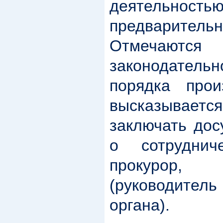
деятельн
предварител
Отмечают
законодатель
порядка прои
высказываетс
заключать дос
о сотрудни
прокурор,
(руководите
органа).