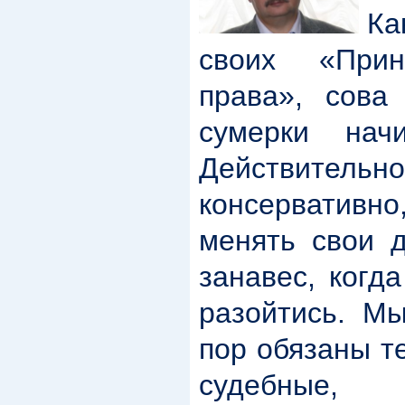
Как
своих «При
права», сова
сумерки нач
Действит
консервативно
менять свои 
занавес, когд
разойтись. Мы
пор обязаны те
судебные