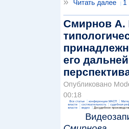
»
Читать далее
1
Смирнов А. 
типологиче
принадлежн
его дальне
перспектив
Опубликовано Moder
00:18
Все статьи
конференции МАСП
Мате
власти
состязательность
судебная ре
власти
видео
Досудебное производст
Видеозапи
Смирнова