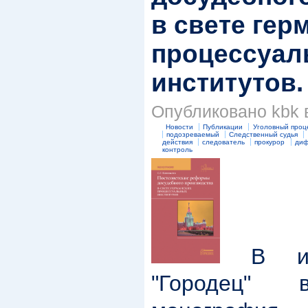
в свете гер
процессуал
институтов. 
Опубликовано kbk в
Новости
Публикации
Уголовный проц
подозреваемый
Следственный судья
действия
следователь
прокурор
диф
контроль
В изд
"Городец"