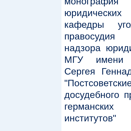
монограф
юридических
кафедры уго
правосудия
надзора юриди
МГУ имени 
Сергея Генна
"Постсове
досудебного п
германских
институтов"