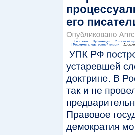
процессуал
его писател
Опубликовано Anrc 
Все статьи
Публикации
Уголовный пр
Реформы следственной власти
Досуде
УПК РФ постро
устаревшей сл
доктрине. В Ро
так и не пров
предварительн
Правовое госу
демократия мо