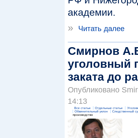
РФ и Нижегоро
академии.
»
Читать далее
Смирнов А.
уголовный п
заката до р
Опубликовано Smirn
14:13
Все статьи
Отдельные статьи
Уголов
Обвинительный уклон
Следственный су
производство