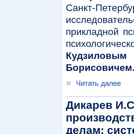
Санкт-Петер
исследоват
прикладной пс
психологич
Кудзилов
Борисовичем
»
Читать далее
Дикарев И.С
производст
делам: сист