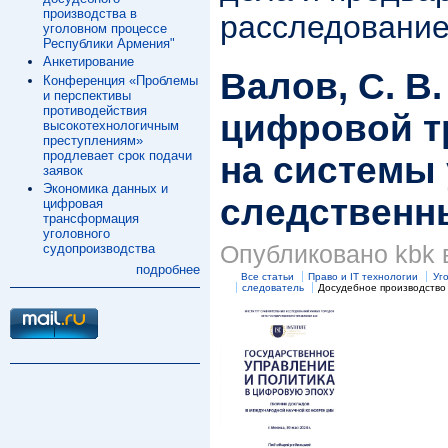
производства в
расследовани
уголовном процессе
Республики Армения"
Анкетирование
Валов, С. В
Конференция «Проблемы
и перспективы
противодействия
цифровой 
высокотехнологичным
преступлениям»
продлевает срок подачи
на системы
заявок
Экономика данных и
следственн
цифровая
трансформация
уголовного
Опубликовано kbk в
судопроизводства
подробнее
Все статьи
Право и IT технологии
Уг
следователь
Досудебное производство