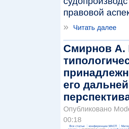
судопроизводс
правовой аспек
»
Читать далее
Смирнов А. 
типологиче
принадлежн
его дальне
перспектив
Опубликовано Moder
00:18
Все статьи
конференции МАСП
Мате