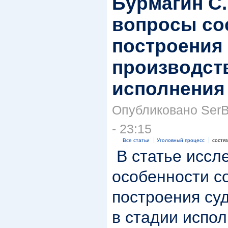
Бурмагин С
вопросы со
построения
производств
исполнения
Опубликовано SerBu
- 23:15
Все статьи
Уголовный процесс
состя
В статье иссл
особенности с
построения су
в стадии испол