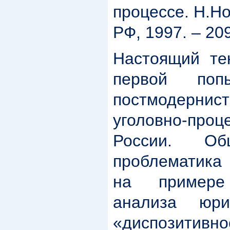
процессе. Н.Н
РФ, 1997. – 209
Настоящий тек
первой поп
постмодерни
уголовно-про
России. Общ
проблематика
на примере 
анализа юри
«диспозитив