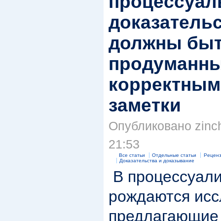
процессуал
доказатель
должны бы
продуманны
корректным
заметки
Опубликовано zinch
21:53
Все статьи
Отдельные статьи
Реценз
Доказательства и доказывание
В процессуали
рождаются исс
предлагающие