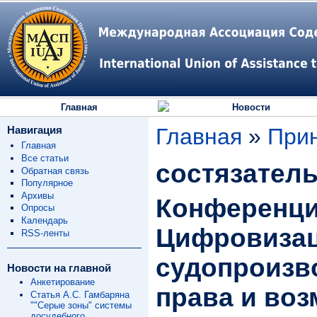
Главная
Новости
Навигация
Главная
»
При
Главная
Все статьи
состязател
Обратная связь
Популярное
Архивы
Конференци
Опросы
Календарь
Цифровизац
RSS-ленты
судопроизв
Новости на главной
Анкетирование
права и во
Статья А.С. Гамбаряна
""Серые зоны" системы
досудебного