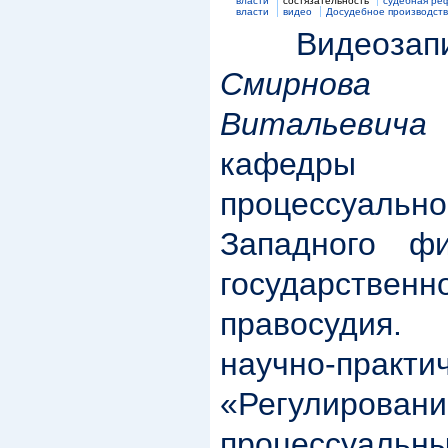
власти
состязательность
судебная ре
власти
видео
Досудебное производст
Видеозапи
Смирнова
Витальевича
кафедры
процессуальн
Западного фи
государствен
правосудия
научно-практи
«Регулиров
процессуальн