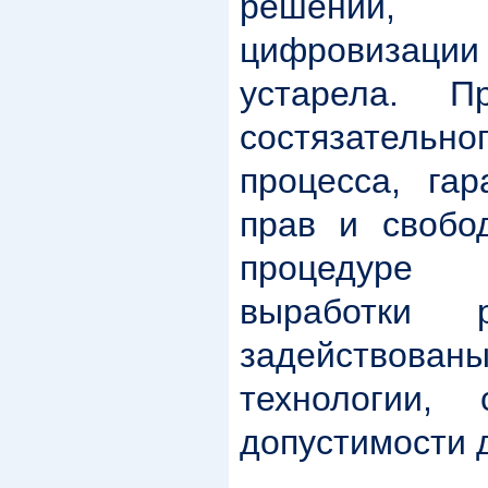
решений,
цифровизаци
устарела. П
состязател
процесса, га
прав и свобод
процедуре 
выработки 
задейство
технологии, 
допустимости 