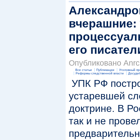
Александров
вчерашние: 
процессуал
его писател
Опубликовано Anrc 
Все статьи
Публикации
Уголовный пр
Реформы следственной власти
Досуде
УПК РФ постро
устаревшей сл
доктрине. В Ро
так и не пров
предварительн