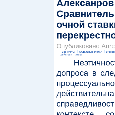
Алексанров 
Сравнитель
очной ставк
перекрестн
Опубликовано Anrc 
Все статьи
Отдельные статьи
Уголов
действия
этика
Неэтичност
допроса в сле
процессу
действительн
справедливос
контексте со