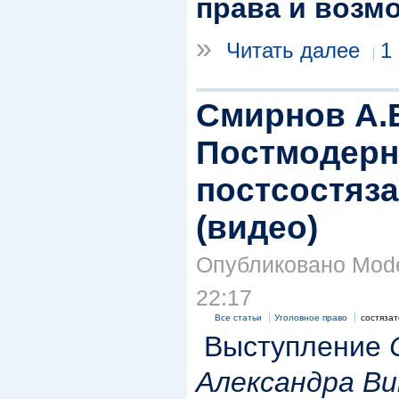
права и возм
»
Читать далее
1
Смирнов А.
Постмодерн
постсостяз
(видео)
Опубликовано Moder
22:17
Все статьи
Уголовное право
состязат
Выступление
Александра В