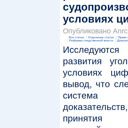
судопроизв
условиях ц
Опубликовано Anrc 
Все статьи
Отдельные статьи
Право 
Реформы следственной власти
Доказа
Исследуют
развития уго
условиях циф
вывод, что сл
система 
доказатель
принятия 