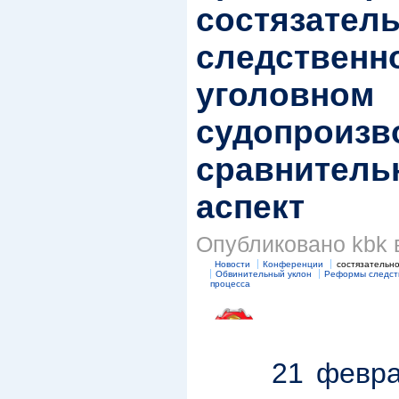
состязатель
следственно
уголовном
судопроизво
сравнитель
аспект
Опубликовано kbk в
Новости
Конференции
состязательно
Обвинительный уклон
Реформы следст
процесса
21 февра