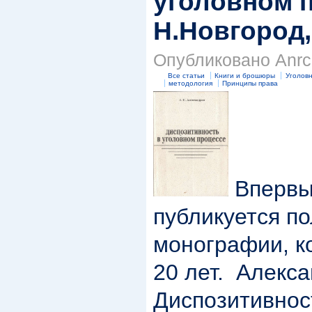
уголовном 
Н.Новгород,
Опубликовано Anrc 
Все статьи
Книги и брошюры
Уголов
методология
Принципы права
Впервы
публикуется по
монографии, к
20 лет. Алекса
Диспозитивнос