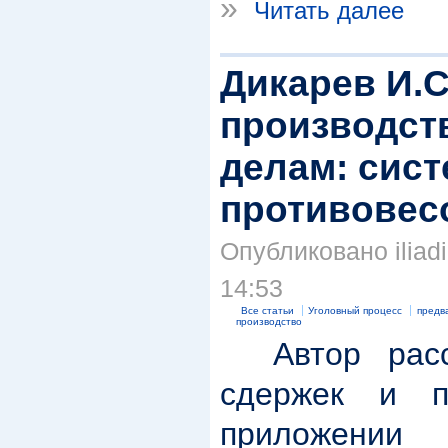
»
Читать далее
Дикарев И.С
производст
делам: сист
противовес
Опубликовано iliadi
14:53
Все статьи
Уголовный процесс
предв
производство
Автор рассм
сдержек и п
приложении