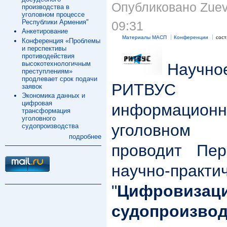
Опубликовано Zuev 
производства в
уголовном процессе
Республики Армения"
09:31
Анкетирование
Материалы МАСП
Конференции
сост
Конференция «Проблемы
и перспективы
противодействия
высокотехнологичным
Научное
преступлениям»
продлевает срок подачи
РИТВУС
заявок
Экономика данных и
цифровая
информацион
трансформация
уголовного
уголовном с
судопроизводства
подробнее
проводит Пер
научно-практи
"
Цифровиза
судопроизв