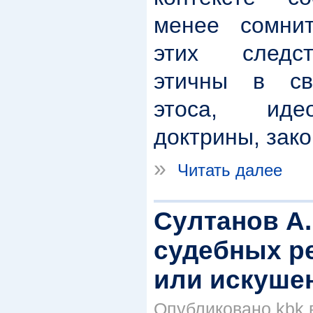
менее сомни
этих следс
этичны в св
этоса, иде
доктрины, зак
»
Читать далее
Султанов А.
судебных р
или искуше
Опубликовано kbk в