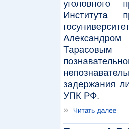
уголовного 
Института п
госуниверси
Александро
Тарасовы
познав
непознават
задержания ли
УПК РФ.
»
Читать далее