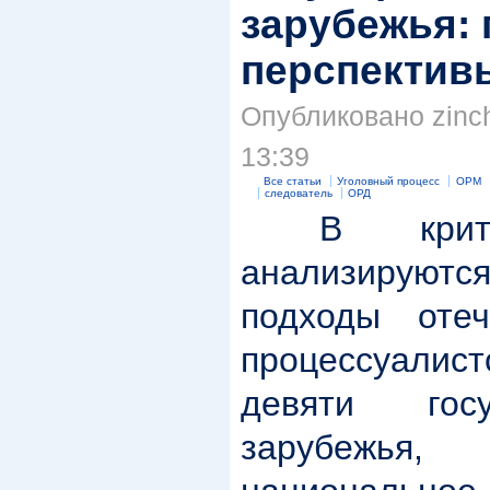
зарубежья:
перспектив
Опубликовано zinch
13:39
Все статьи
Уголовный процесс
ОРМ
следователь
ОРД
В критич
анализируются
подходы отеч
процессуалис
девяти гос
зарубежья