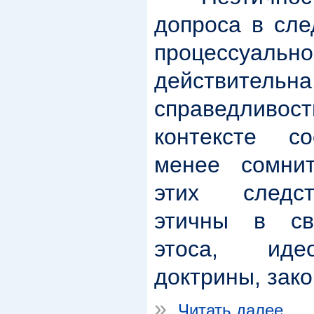
допроса в сле
процессу
действительн
справедливос
контексте со
менее сомни
этих следс
этичны в св
этоса, иде
доктрины, зак
»
Читать далее