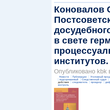
Коновалов С
Постсоветс
досудебног
в свете гер
процессуал
институтов. 
Опубликовано kbk в
Новости
Публикации
Уголовный проц
подозреваемый
Следственный судья
действия
следователь
прокурор
диф
контроль