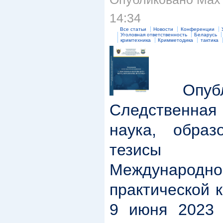
14:34
Все статьи
Новости
Конференции
Уголовная ответственность
Беларусь
кримтехника
Кримметодика
тактика
Опубли
Следственн
наука, образ
тезисы д
Междунар
практической 
9 июня 2023 г