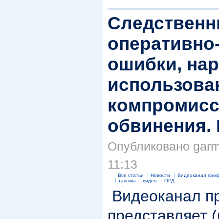
Следственн
оперативно
ошибки, нар
использова
компромисс
обвинения.
Опубликовано garma
11:13
Все статьи
Новости
Видеоканал проф
тактика
видео
ОРД
Видеоканал п
представляет 