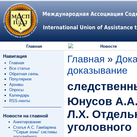
Главная
Новости
Навигация
Главная
»
Дока
Главная
доказывание
Все статьи
Обратная связь
Популярное
следственн
Архивы
Опросы
Календарь
Юнусов А.А
RSS-ленты
Л.Х. Отдел
Новости на главной
Анкетирование
уголовного
Статья А.С. Гамбаряна
""Серые зоны" системы
досудебного