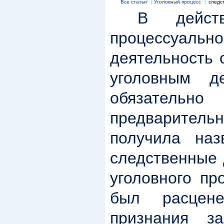
Все статьи
Уголовный процесс
следс
В действу
процессу
деятельность 
уголовным д
обязательн
предварител
получила наз
следственные 
уголовного пр
был расцен
признания за