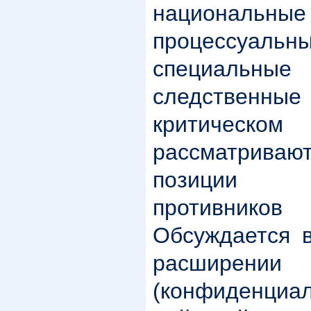
националь
процессуа
специальн
следственн
критиче
рассматрив
позиции 
противников
Обсуждается 
расширении
(конфиденциал