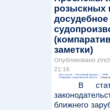
розыскных 
досудебное
судопроизв
(компарати
заметки)
Опубликовано zinch
21:16
Все статьи
Уголовный процесс
ОРМ
Реформы следственной власти
следст
В ста
законодател
ближнего зару