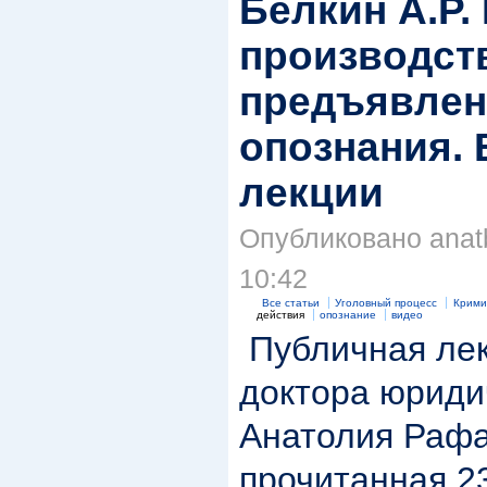
Белкин А.Р
производст
предъявлен
опознания.
лекции
Опубликовано anatb
10:42
Все статьи
Уголовный процесс
Крими
действия
опознание
видео
Публичная лек
доктора юриди
Анатолия Рафа
прочитанная 23