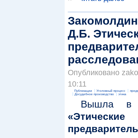
Закомолдин 
Д.Б. Этичес
предварите
расследован
Опубликовано zakom
10:11
Публикации
Уголовный процесс
пред
Досудебное производство
этика
Вышла в с
«Этичес
предваритель