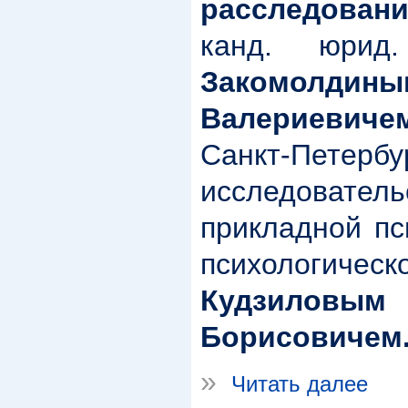
расследовани
канд. юрид
Закомолд
Валериевиче
Санкт-Петер
исследоват
прикладной пс
психологич
Кудзилов
Борисовичем
»
Читать далее