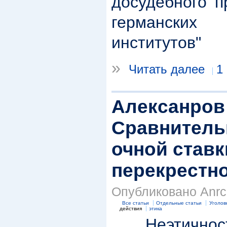
досудебного п
германских
институтов"
»
Читать далее
1
Алексанров 
Сравнитель
очной ставк
перекрестн
Опубликовано Anrc 
Все статьи
Отдельные статьи
Уголов
действия
этика
Неэтичност