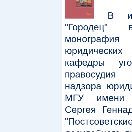
В изд
"Городец"
монограф
юридических
кафедры уго
правосудия
надзора юриди
МГУ имени 
Сергея Генна
"Постсове