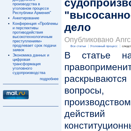
судопроизв
производства в
уголовном процессе
"высосанно
Республики Армения"
Анкетирование
Конференция «Проблемы
дело
и перспективы
противодействия
высокотехнологичным
Опубликовано Anrc 
преступлениям»
продлевает срок подачи
Все статьи
Уголовный процесс
следс
заявок
В статье н
Экономика данных и
цифровая
трансформация
правопримен
уголовного
судопроизводства
раскрываю
подробнее
вопросы,
производст
действий 
конституцион