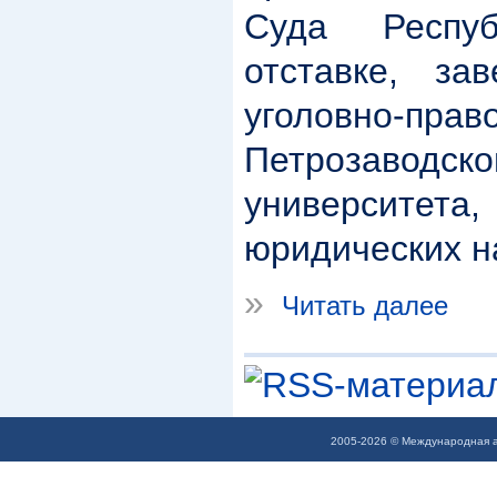
Суда Респу
отставке, за
уголовно-пр
Петрозаводско
университ
юридических н
»
Читать далее
2005-2026 © Международная а