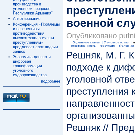
производства в
преступлен
уголовном процессе
Республики Армения"
Анкетирование
военной сл
Конференция «Проблемы
и перспективы
противодействия
Опубликовано putnik
высокотехнологичным
преступлениям»
Отдельные статьи
Уголовное право
н
ответственность
коррупция
Уголовная
продлевает срок подачи
заявок
Решняк, М. Г. 
Экономика данных и
цифровая
подходе к ди
трансформация
уголовного
судопроизводства
уголовной отве
подробнее
преступления 
направленнос
организованным
Решняк // Пре