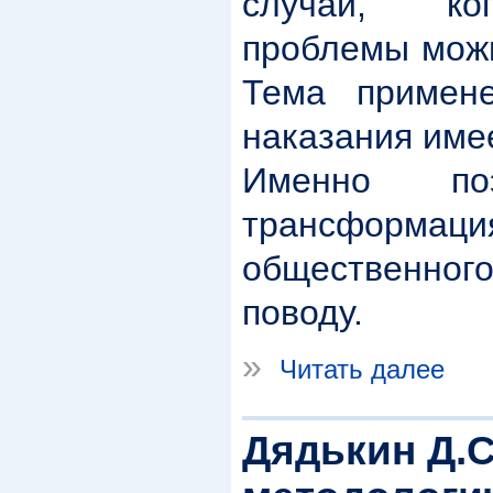
случай, ко
проблемы можн
Тема примен
наказания име
Именно поэ
трансформация
общественног
поводу.
»
Читать далее
Дядькин Д.С