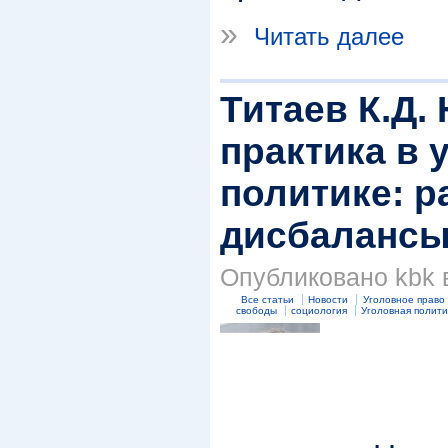
»
Читать далее
Титаев К.Д.
практика в 
политике: 
дисбаланс
Опубликовано kbk в 
Все статьи
Новости
Уголовное право
свободы
социология
Уголовная полити