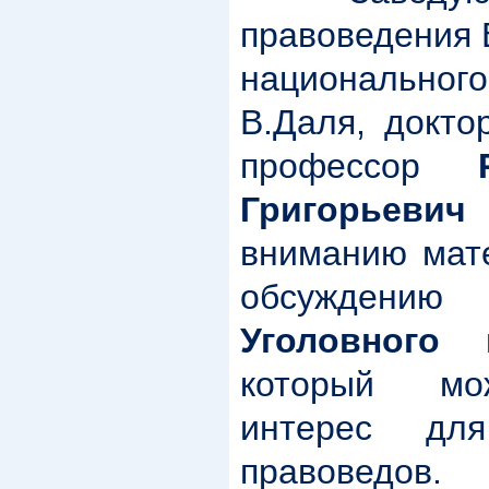
правоведения 
национальног
В.Даля, докто
профессор
Григорьевич
п
вниманию мат
обсуждени
Уголовного 
который мо
интерес дл
правоведов.