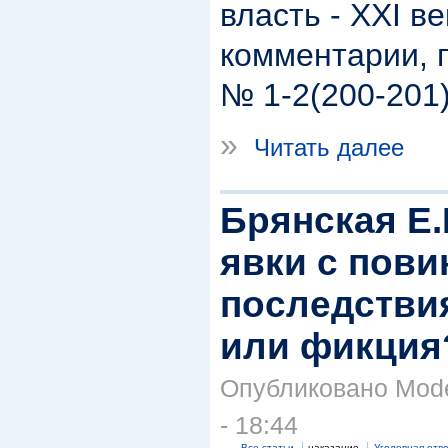
власть - XXI в
комментарии, 
№ 1-2(200-201).
»
Читать далее
Брянская Е.
явки с пови
последстви
или фикция?
Опубликовано Moder
- 18:44
Все статьи
наказание
Уголовная отв