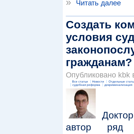
»
Читать далее
Создать ко
условия су
законопос
гражданам?
Опубликовано kbk в
Все статьи
Новости
Отдельные стать
судебная реформа
декриминализация
Доктор
автор ряд