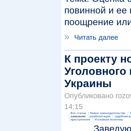
повинной и ее 
поощрение ил
»
Читать далее
К проекту н
Уголовного 
Украины
Опубликовано rozov
14:15
Все статьи
Новое законодательство
наказание
реабилитация
судебная 
преступление
Уголовная политика
Заведующ