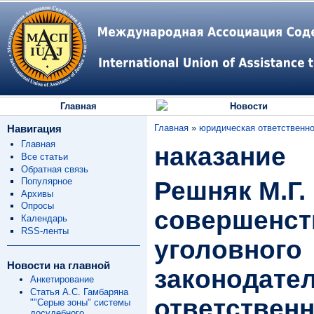
Главная
Новости
Навигация
Главная
»
юридическая ответственн
Главная
наказание
Все статьи
Обратная связь
Популярное
Решняк М.Г.
Архивы
Опросы
совершенст
Календарь
RSS-ленты
уголовного
Новости на главной
законодате
Анкетирование
Статья А.С. Гамбаряна
ответственн
""Серые зоны" системы
досудебного