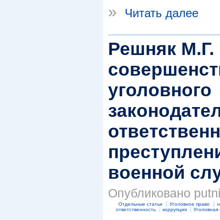
»
Читать далее
Решняк М.Г.
совершенст
уголовного
законодате
ответственн
преступлен
военной сл
Опубликовано putnik
Отдельные статьи
Уголовное право
н
ответственность
коррупция
Уголовная