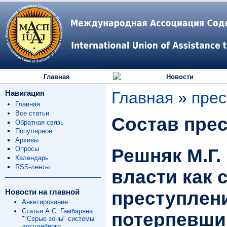
Главная
Новости
Навигация
Главная
»
прес
Главная
Все статьи
Состав пре
Обратная связь
Популярное
Архивы
Опросы
Решняк М.Г.
Календарь
RSS-ленты
власти как 
Новости на главной
преступлен
Анкетирование
Статья А.С. Гамбаряна
потерпевши
""Серые зоны" системы
досудебного