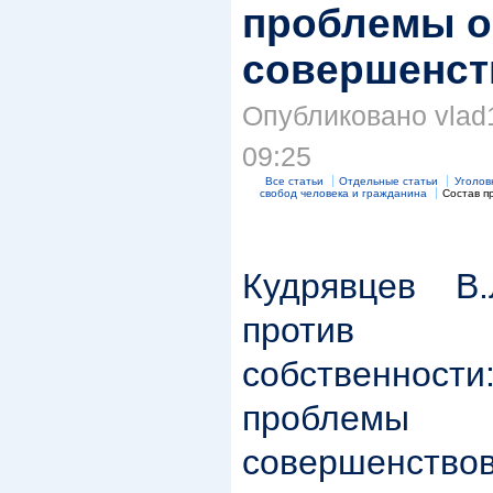
проблемы о
совершенст
Опубликовано vlad1
09:25
Все статьи
Отдельные статьи
Уголов
свобод человека и гражданина
Состав п
Кудрявцев В.
против ин
собственно
проблемы 
совершенство