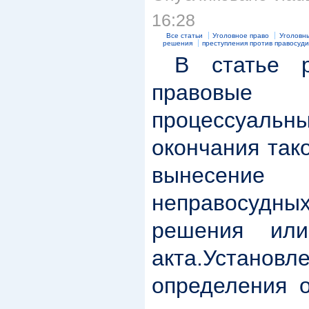
16:28
Все статьи
Уголовное право
Уголовн
решения
преступления против правосуди
В статье р
правовые
процессуа
окончания так
вынесен
неправосуд
решения или
акта.Установ
определения о