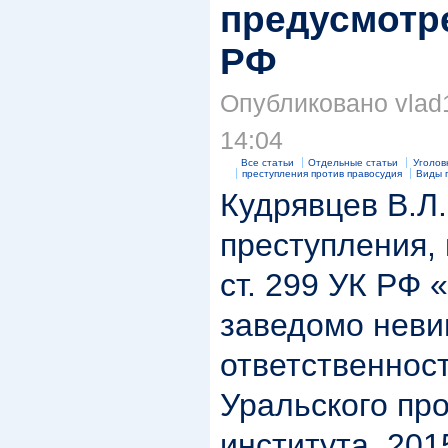
предусмотре
РФ
Опубликовано vlad1
14:04
Все статьи
Отдельные статьи
Уголов
преступления против правосудия
Виды 
Кудрявцев В.Л
преступления,
ст. 299 УК РФ
заведомо неви
ответственност
Уральского пр
института. 2015