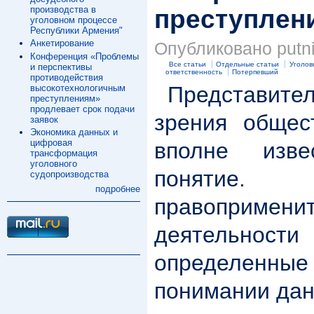
производства в
преступлен
уголовном процессе
Республики Армения"
Анкетирование
Опубликовано putnik
Конференция «Проблемы
Все статьи
Отдельные статьи
Уголов
и перспективы
ответственность
Потерпевший
противодействия
Представител
высокотехнологичным
преступлениям»
продлевает срок подачи
зрения общес
заявок
Экономика данных и
цифровая
вполне изве
трансформация
уголовного
понятие
судопроизводства
подробнее
правопримени
деятельн
определенн
понимании дан