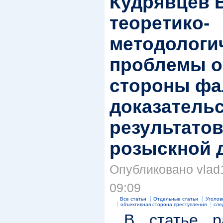
Кудрявцев 
теоретико-
методологи
проблемы о
стороны ф
доказательс
результатов
розыскной 
Опубликовано vlad1
09:09
Все статьи
Отдельные статьи
Уголов
объективная сторона преступления
сле
В статье ра