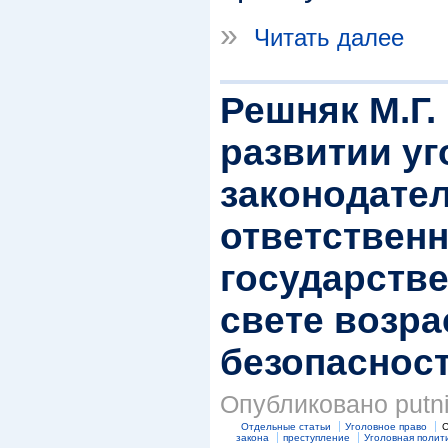
»
Читать далее
Решняк М.Г.
развитии уг
законодате
ответственн
государств
свете возра
безопаснос
Опубликовано putnik
Отдельные статьи
Уголовное право
С
закона
преступление
Уголовная полит