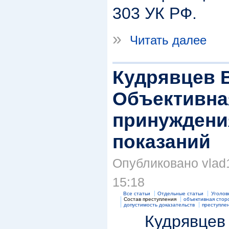
303 УК РФ.
»
Читать далее
Кудрявцев В
Объективна
принуждения
показаний
Опубликовано vlad1
15:18
Все статьи
Отдельные статьи
Уголов
Состав преступления
объективная стор
допустимость доказательств
преступле
Кудрявцев 