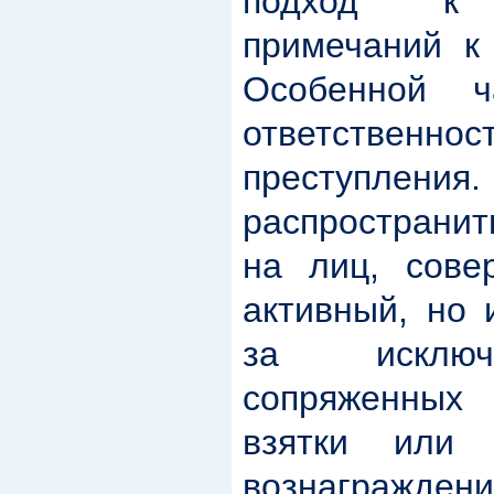
подход к 
примечаний к
Особенной 
ответственнос
преступлен
распространи
на лиц, сове
активный, но 
за исключ
сопряженных 
взятки или 
вознагражд