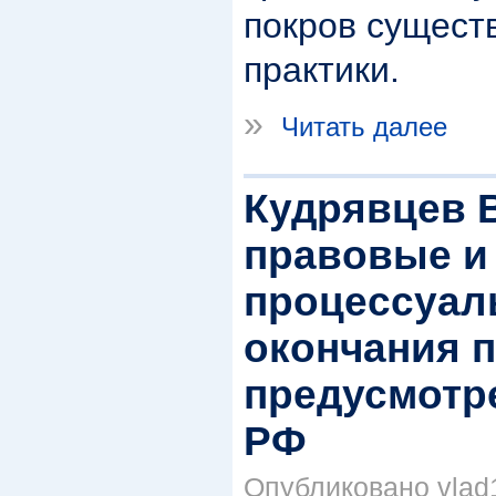
покров сущест
практики.
»
Читать далее
Кудрявцев В
правовые и
процессуал
окончания 
предусмотре
РФ
Опубликовано vlad1