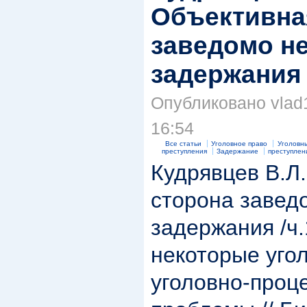
Объективна
заведомо н
задержания
Опубликовано vlad1
16:54
Все статьи
Уголовное право
Уголовн
преступления
Задержание
преступлен
Кудрявцев В.Л
сторона завед
задержания /ч.1
некоторые уго
уголовно-проц