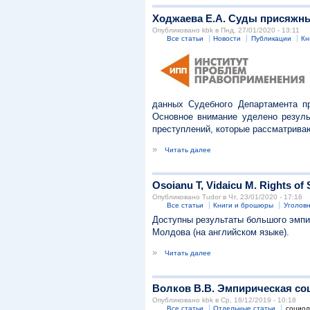
Ходжаева Е.А. Суды присяжных
Опубликовано kbk в Пнд, 27/01/2020 - 13:11
Все статьи
Новости
Публикации
Кн
данных Судебного Департамента п
Основное внимание уделено резуль
преступлений, которые рассматрива
»
Читать далее
Osoianu Т, Vidaicu М. Rights of 
Опубликовано Tudor в Чт, 23/01/2020 - 17:16
Все статьи
Книги и брошюры
Уголов
Доступны результаты большого эмпи
Молдова (на английском языке).
»
Читать далее
Волков В.В. Эмпирическая со
Опубликовано kbk в Ср, 18/12/2019 - 10:18
Все статьи
Отдельные статьи
социол