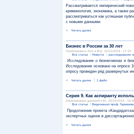
Рассматривается эмпирический повор
криминология, экономика, а также р
рассматриваться как успешная пуб
с новыми данными.
»
Читать далее
Бизнес в России за 30 лет
Опубликовано Anrc в Втр, 10/12/2019 - 17:16
Все статьи
Новости
расследование э
Исследование о бизнесменах и бизн
Исследование основано на опросе 1
опросу проведен ряд развернутых и
»
Читать далее
1 файл
Серия 9. Как аспиранту испол
Опубликовано garmaeff в Вс, 20/10/2019 - 18:3
Все статьи
Видеоканал проф. Гармаева
Продолжение проекта «Кандидатская
экспертных оценок в диссертационн
»
Читать далее