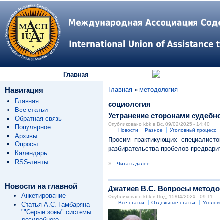
Главная
Навигация
Главная
»
методология
Главная
социология
Все статьи
Устранение сторонами судебн
Обратная связь
Опубликовано kbk в Вс, 09/02/2025 - 14:40
Популярное
Новости
Разное
Уголовный процесс
Архивы
Просим практикующих специалистов
Опросы
разбирательства пробелов предвари
Календарь
RSS-ленты
»
Читать далее
Новости на главной
Джатиев В.С. Вопросы методо
Анкетирование
Опубликовано kbk в Пнд, 15/04/2024 - 09:11
Все статьи
Отдельные статьи
Уголов
Статья А.С. Гамбаряна
""Серые зоны" системы
досудебного