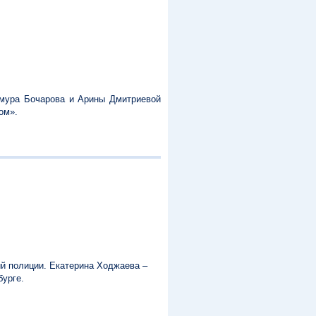
имура Бочарова и Арины Дмитриевой
ом».
й полиции. Екатерина Ходжаева –
бурге.