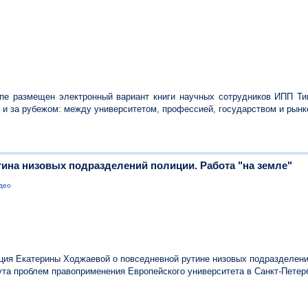
пе размещен электронный вариант книги научных сотрудников ИПП Т
 и за рубежом: между университетом, профессией, государством и рынк
тина низовых подразделений полиции. Работа "на земле"
део
ия Екатерины Ходжаевой о повседневной рутине низовых подразделени
ута проблем правоприменения Европейского университета в Санкт-Петер