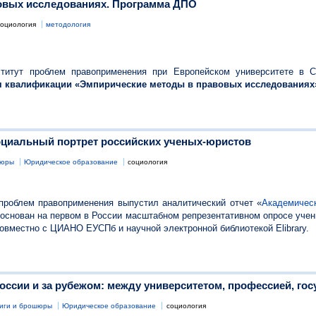
овых исследованиях. Программа ДПО
социология
методология
итут проблем правоприменения при Европейском университете в Са
 квалификации «Эмпирические методы в правовых исследованиях
оциальный портрет российских ученых-юристов
шюры
Юридическое образование
социология
проблем правоприменения выпустил аналитический отчет «
Академическ
 основан на первом в России масштабном репрезентативном опросе уче
овместно с ЦИАНО ЕУСПб и научной электронной библиотекой Elibrary.
ссии и за рубежом: между университетом, профессией, госу
иги и брошюры
Юридическое образование
социология