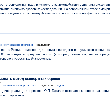
от в социологии права в контексте взаимодействия с другими дисципли
азвитие эмпирико-правовых исследований. На современном этапе эмпир
личная социология, взаимодействующая с несколькими профессиональн
кономических преступлений
социология
есе в России, полезное для понимания одного из субъектов экосистем
001 респондента, представляющих (или представлявших) малый, средни
нтервью у известных бизнесменов.
ьзовать метод экспертных оценок
0
Юридическое образование
социология
видео
 диссертация для юриста». Ю.П. Гармаев отвечает на вопрос, как аспи
ом исследовании.