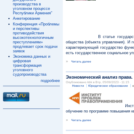
производства в
уголовном процессе
Республики Армения"
Анкетирование
Конференция «Проблемы
и перспективы
противодействия
В статье государст
высокотехнологичным
преступлениям»
общества (объекта управления). И 
продлевает срок подачи
характеризующей государство функц
заявок
есть государственное социальное у
Экономика данных и
цифровая
»
Читать далее
трансформация
уголовного
судопроизводства
Экономический анализ права
подробнее
Опубликовано kbk в Втр, 05/09/2023 - 11:15
Новости
Юридическое образование
Инст
обучение по программе повышения 
»
Читать далее