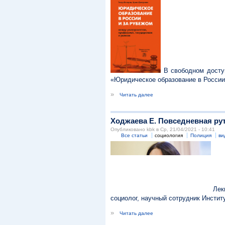
В свободном досту
«Юридическое образование в России
»
Читать далее
Ходжаева Е. Повседневная ру
Опубликовано kbk в Ср, 21/04/2021 - 10:41
Все статьи
социология
Полиция
ви
Лекц
социолог, научный сотрудник Инстит
»
Читать далее