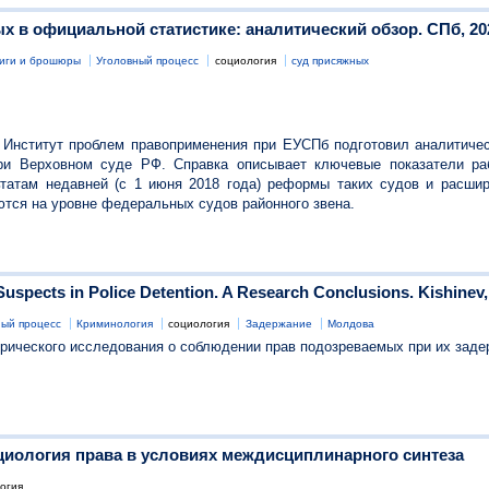
 в официальной статистике: аналитический обзор. СПб, 20
иги и брошюры
Уголовный процесс
социология
суд присяжных
Институт проблем правоприменения при ЕУСПб подготовил аналитичес
ри Верховном суде РФ. Справка описывает ключевые показатели ра
татам недавней (с 1 июня 2018 года) реформы таких судов и расши
ются на уровне федеральных судов районного звена.
Suspects in Police Detention. A Research Conclusions. Kishinev,
ный процесс
Криминология
социология
Задержание
Молдова
рического исследования о соблюдении прав подозреваемых при их заде
циология права в условиях междисциплинарного синтеза
огия