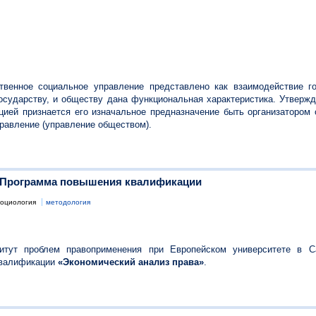
венное социальное управление представлено как взаимодействие го
государству, и обществу дана функциональная характеристика. Утвержд
ией признается его изначальное предназначение быть организатором
правление (управление обществом).
. Программа повышения квалификации
социология
методология
итут проблем правоприменения при Европейском университете в Са
квалификации
«Экономический анализ права»
.