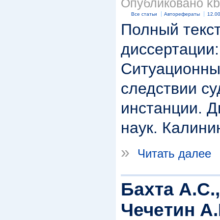
Опубликовано kbk
Все статьи
Авторефераты
12.00
Полный текст
диссертации:
Ситуационны
следствии су
инстанции. Д
наук. Калинин
»
Читать далее
Бахта А.С.,
Чечетин А