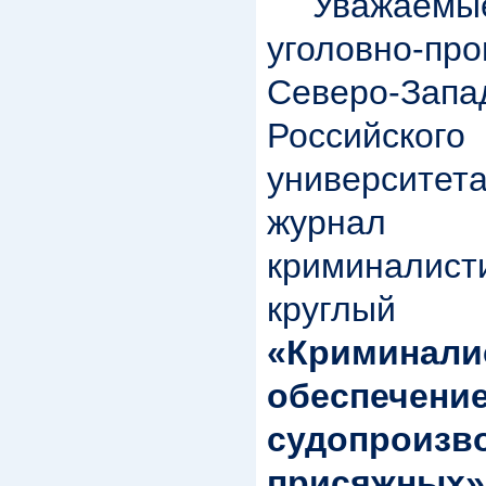
Уважаемые
уголовно-пр
Северо-За
Российского
университ
журна
криминалис
круг
«Криминали
обеспече
судопроиз
присяжных