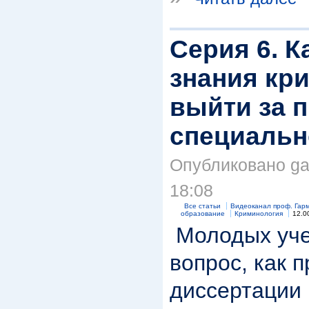
Серия 6. К
знания кр
выйти за 
специально
Опубликовано gar
18:08
Все статьи
Видеоканал проф. Гар
образование
Криминология
12.0
Молодых уче
вопрос, как 
диссертации 