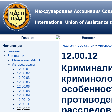
Главная
Новости
Навигация
Главная
»
Все статьи
»
Автореф
Главная
12.00.12
Все статьи
Материалы МАСП
Авторефераты
Криминали
12.00.01
12.00.02
криминоло
12.00.03
12.00.05
особеннос
12.00.06
12.00.08
12.00.09
противоде
12.00.10
12.00.11
расследо
12.00.12