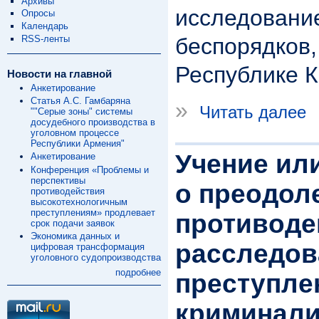
Архивы
исследовани
Опросы
Календарь
RSS-ленты
беспорядков
Республике К
Новости на главной
Анкетирование
Статья А.С. Гамбаряна
»
Читать далее
""Серые зоны" системы
досудебного производства в
уголовном процессе
Республики Армения"
Учение ил
Анкетирование
Конференция «Проблемы и
перспективы
о преодол
противодействия
высокотехнологичным
преступлениям» продлевает
противоде
срок подачи заявок
Экономика данных и
расследо
цифровая трансформация
уголовного судопроизводства
подробнее
преступле
криминали