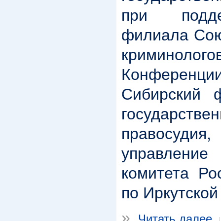
при подде
филиала Сою
криминолого
Конферен
Сибирский ф
государстве
правосуди
управлени
комитета Ро
по Иркутской
»
Читать далее