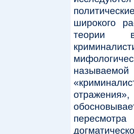
политическ
широкого ра
теории в
криминалист
мифологиче
называемой
«криминали
отражен
обосновывае
пересмотра
догматичес