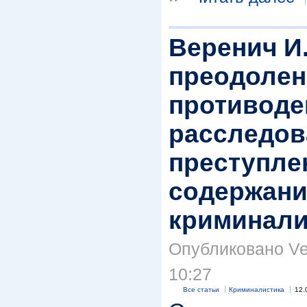
Веренич И.
преодоле
противоде
расследо
преступле
содержани
криминали
Опубликовано Ver
10:27
Все статьи
Криминалистика
12.