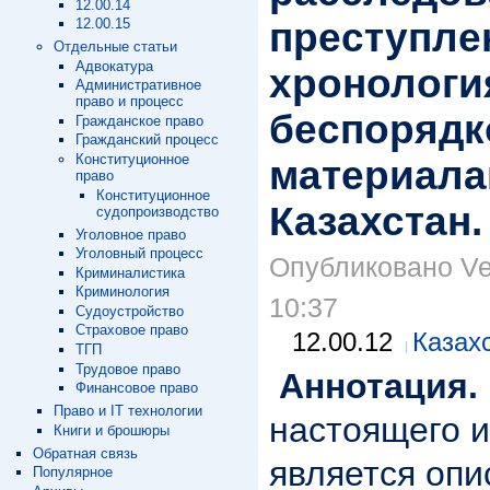
12.00.14
преступле
12.00.15
Отдельные статьи
Адвокатура
хронологи
Административное
право и процесс
беспорядк
Гражданское право
Гражданский процесс
Конституционное
материала
право
Конституционное
Казахстан.
судопроизводство
Уголовное право
Уголовный процесс
Опубликовано Ver
Криминалистика
Криминология
10:37
Судоустройство
Страховое право
12.00.12
Казах
ТГП
Трудовое право
Аннотация.
Финансовое право
Право и IT технологии
настоящего 
Книги и брошюры
Обратная связь
является опи
Популярное