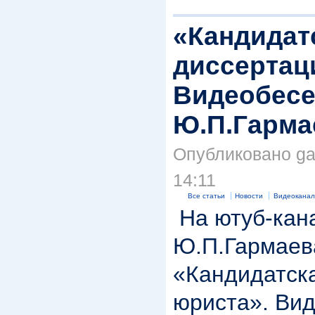
«Кандидат
диссертац
Видеобесе
Ю.П.Гарм
Опубликовано gar
14:11
Все статьи
Новости
Видеоканал
На ютуб-кан
Ю.П.Гармаев
«Кандидатск
юриста». Ви