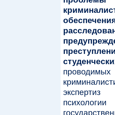
криминалис
обеспече
рассл
предупрежд
преступлен
студенч
проводи
криминали
экспертиз
психологи
государстве