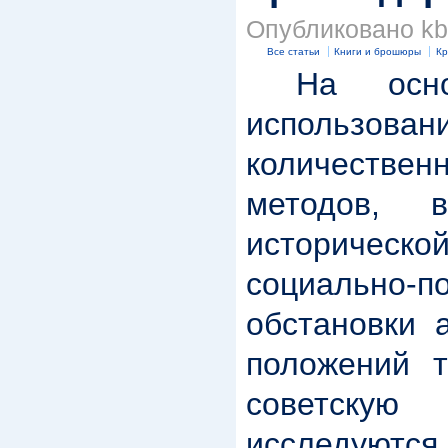
Опубликовано kbk
Все статьи
Книги и брошюры
Кр
На основе
использ
количествен
методов,
историческ
социально-п
обстановки 
положений т
советскую
исследую