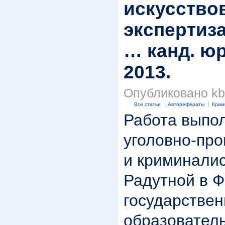
искусство
экспертиза
… канд. юр
2013.
Опубликовано kbk
Все статьи
Авторефераты
Крим
Работа выпо
уголовно-про
и криминалис
Радутной в 
государстве
образовател