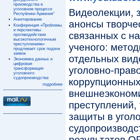
производства в
уголовном процессе
Видеолекции, з
Республики Армения"
Анкетирование
анонсы творчес
Конференция «Проблемы
и перспективы
связанных с н
противодействия
высокотехнологичным
преступлениям»
ученого: мето
продлевает срок подачи
заявок
отдельных вид
Экономика данных и
цифровая
уголовно-прав
трансформация
уголовного
судопроизводства
коррупционных
подробнее
внешнеэконом
преступлений, 
защиты в угол
судопроизводс
результатов О