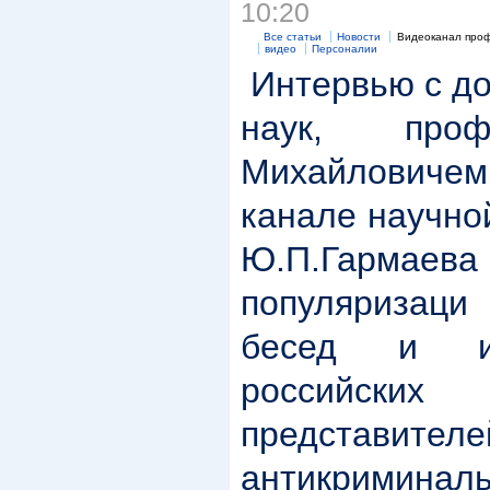
10:20
Все статьи
Новости
Видеоканал проф
видео
Персоналии
Интервью с до
наук, проф
Михайлович
канале научно
Ю.П.Гармаева
популяризац
бесед и и
российск
представ
антикриминаль