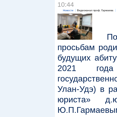
10:44
Новости
Видеоканал проф. Гармаева
По 
просьбам роди
будущих абиту
2021 год
государственн
Улан-Удэ) в р
юриста» д.ю
Ю.П.Гармаевым