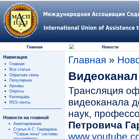
Главная
Новости
Навигация
Главная
»
Нов
Главная
Все статьи
Видеоканал
Обратная связь
Популярное
Архивы
Трансляция оф
Опросы
Календарь
видеоканала д
RSS-ленты
наук, професс
Новости на главной
Петровича Га
Анкетирование
Статья А.С. Гамбаряна
www.youtube.c
""Серые зоны" системы
досудебного