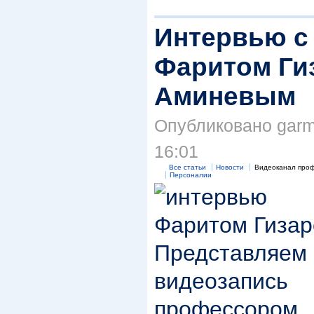
Интервью с
Фаритом Ги
Аминевым
Опубликовано garmae
16:01
Все статьи
Новости
Видеоканал проф
Персоналии
Представляе
видеозапи
профессо