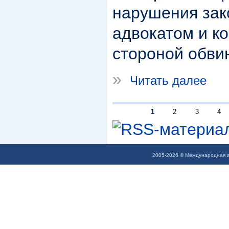
нарушения зак
адвокатом и к
стороной обви
»
Читать далее
1
2
3
4
2005-2026 © Международная а