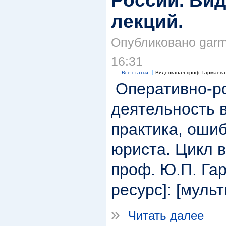
России. Ви
лекций.
Опубликовано garma
16:31
Все статьи
Видеоканал проф. Гармаева
Оперативно-р
деятельность в
практика, ошиб
юриста. Цикл в
проф. Ю.П. Га
ресурс]: [муль
»
Читать далее