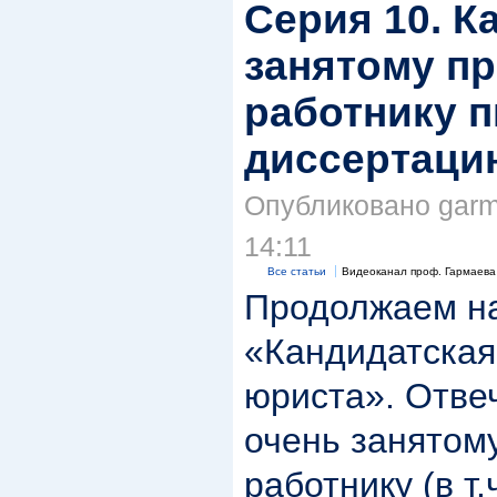
Серия 10. К
занятому п
работнику п
диссертаци
Опубликовано garma
14:11
Все статьи
Видеоканал проф. Гармаева
Продолжаем н
«Кандидатская
юриста». Отвеч
очень занятом
работнику (в т