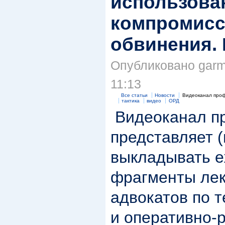
использова
компромисс
обвинения.
Опубликовано garma
11:13
Все статьи
Новости
Видеоканал проф
тактика
видео
ОРД
Видеоканал п
представляет 
выкладывать е
фрагменты лек
адвокатов по 
и оперативно-