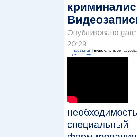
криминалис
Видеозапис
Опубликовано garma
20:29
Все статьи
Видеоканал проф. Гармаева
уклон
видео
необходимос
специаль
формирования