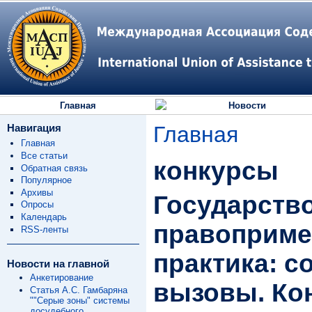
Главная
Новости
Навигация
Главная
Главная
Все статьи
конкурсы
Обратная связь
Популярное
Архивы
Государство
Опросы
Календарь
правоприме
RSS-ленты
практика: 
Новости на главной
Анкетирование
вызовы. Ко
Статья А.С. Гамбаряна
""Серые зоны" системы
досудебного