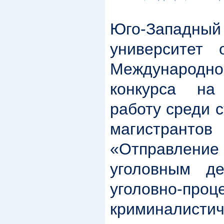
Юго-Западны
университет 
Международ
конкурса н
работу среди с
магистрант
«Отправлен
уголовным д
уголовно-проц
криминалистич