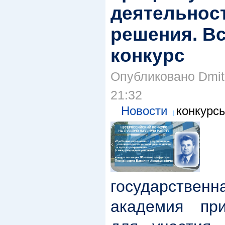
деятельност
решения. В
конкурс
Опубликовано Dmitr
21:32
Новости
конкурс
С
государстве
академия при