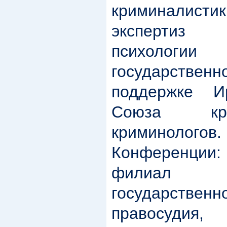
криминалис
экспертиз
психологи
государственн
поддержке И
Союза кр
криминолого
Конференции: 
филиал 
государствен
правосудия