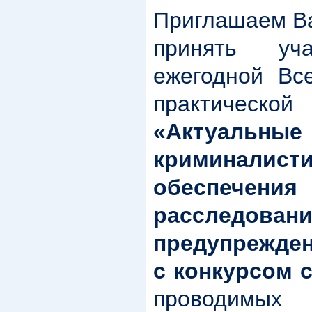
Приглашаем Ва
принять уч
ежегодной Все
практическ
«Актуаль
криминалисти
обеспечен
рассле
предупрежден
с конкурсом с
проводим