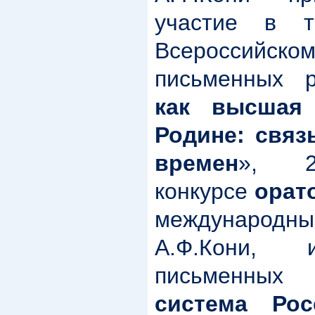
участие в т
Всероссий
письменных 
как высшая
Родине: связ
времен
», 2
конкурсе
орат
международн
А.Ф.Кони,
письменных
система Ро