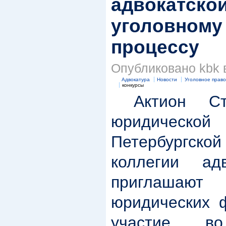
адвокатской
уголовному 
процессу
Опубликовано kbk в 
Адвокатура
Новости
Уголовное право
конкурсы
Актион Ст
юридической
Петербургс
коллегии ад
приглаша
юридических ф
участие