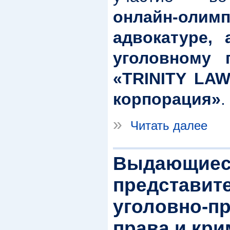
онлайн-о
адвокатуре, 
уголовному 
«TRINITY LAW
корпорация»
.
»
Читать далее
Выдающиес
представит
уголовно-п
права и кри