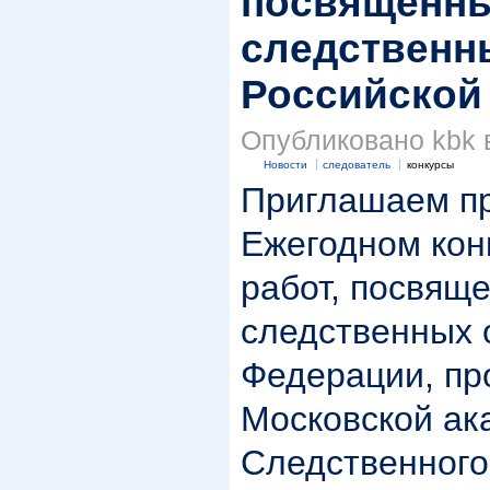
посвященны
следственн
Российской
Опубликовано kbk в
Новости
следователь
конкурсы
Приглашаем пр
Ежегодном кон
работ, посвящ
следственных 
Федерации, п
Московской ак
Следственного