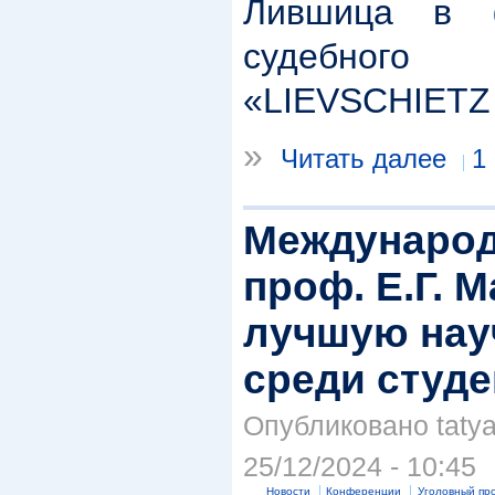
Лившица в 
судебног
«LIEVSCHIET
»
Читать далее
1
Международ
проф. Е.Г. 
лучшую нау
среди студ
Опубликовано tatya
25/12/2024 - 10:45
Новости
Конференции
Уголовный пр