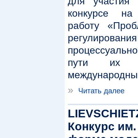
для участия 
конкурсе н
работу «Проб
регулиров
процессуальн
пути их р
международным
»
Читать далее
LIEVSCHIET
Конкурс им