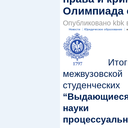
Олимпиада 
Опубликовано kbk в
Новости
Юридическое образование
к
Итоги
межвузовс
студенческ
“Выдающиес
науки 
процессуа