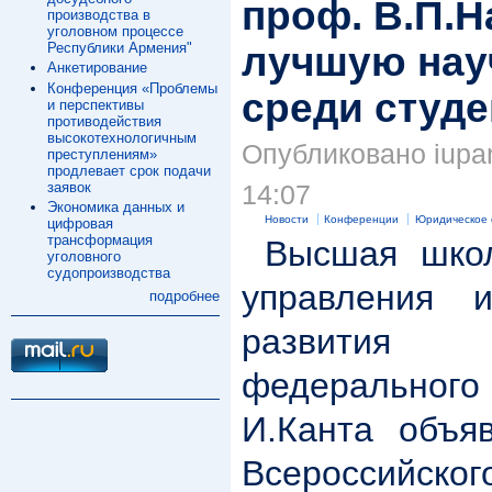
проф. В.П.
производства в
уголовном процессе
лучшую нау
Республики Армения"
Анкетирование
Конференция «Проблемы
среди студ
и перспективы
противодействия
высокотехнологичным
Опубликовано iupan
преступлениям»
продлевает срок подачи
заявок
14:07
Экономика данных и
Новости
Конференции
Юридическое 
цифровая
трансформация
Высшая школ
уголовного
судопроизводства
управления и
подробнее
развития
федерального 
И.Канта объя
Всероссийског