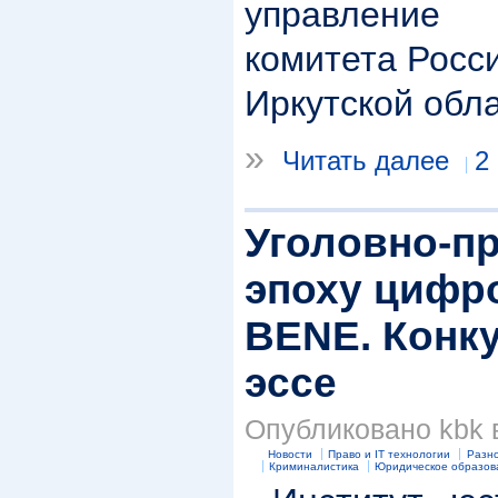
управление
комитета Росс
Иркутской обла
»
Читать далее
2
Уголовно-п
эпоху цифр
BENE. Конку
эссе
Опубликовано kbk в
Новости
Право и IT технологии
Разн
Криминалистика
Юридическое образов