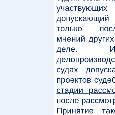
участвую
допускающи
только пос
мнений других
деле. Ин
делопроизвод
судах допуск
проектов суде
стадии рассм
после рассмот
Принятие так