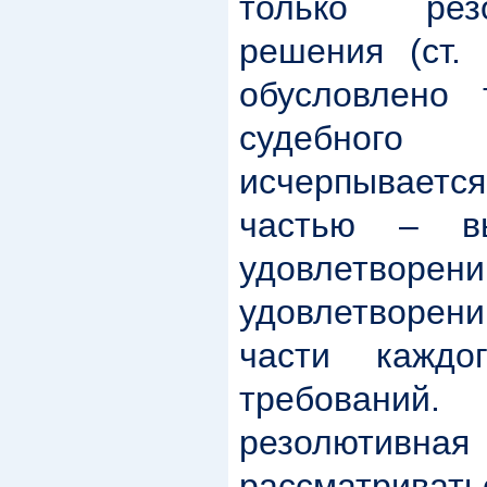
только рез
решения (ст.
обусловлено 
судебног
исчерпываетс
частью – в
удовлетворе
удовлетворен
части каждо
требований
резолютивна
рассматрив