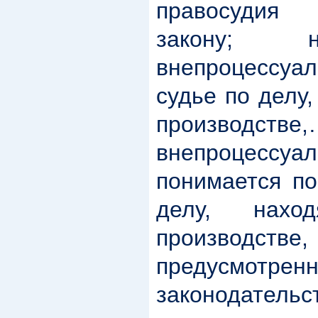
правосудия
закону; н
внепроцессуа
судье по делу
производ
внепроцессу
понимается по
делу, нахо
производстве
предусмотрен
законодат