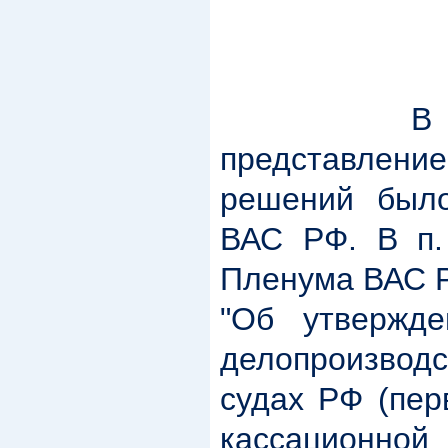
В арбитр
представление
решений было
ВАС РФ. В п.
Пленума ВАС Р
"Об утвержде
делопроизвод
судах РФ (пер
кассационн