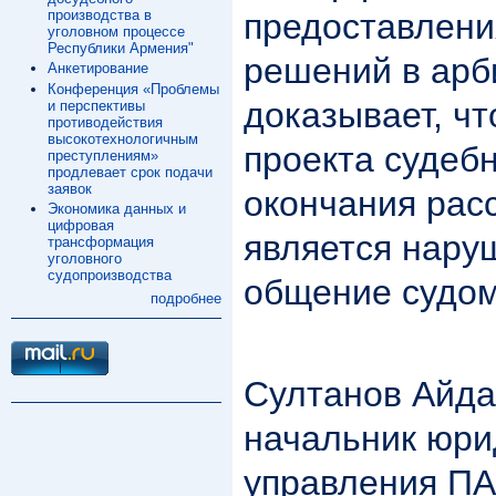
производства в
предоставлени
уголовном процессе
Республики Армения"
решений в арб
Анкетирование
Конференция «Проблемы
доказывает, ч
и перспективы
противодействия
высокотехнологичным
проекта судеб
преступлениям»
продлевает срок подачи
заявок
окончания рас
Экономика данных и
цифровая
является нару
трансформация
уголовного
судопроизводства
общение судом
подробнее
Султанов Айда
начальник юри
управления П