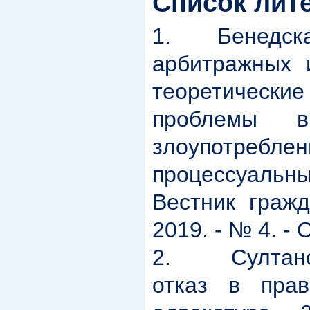
Список лит
1.
Бенедск
арбитражных и
теоретичес
проблемы в
злоупотреблен
процессуал
Вестник гражд
2019. - № 4. - С
2.
Султан
отказ в право