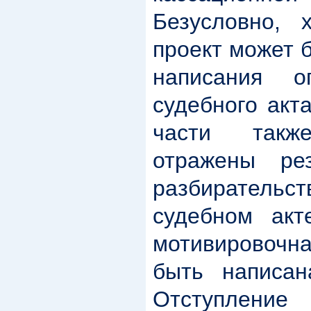
Безусловно, 
проект может 
написания о
судебного акт
части так
отражены рез
разбиратель
судебном ак
мотивировоч
быть написа
Отступление