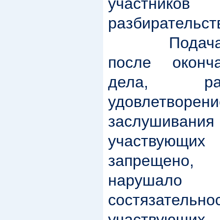
участник
разбирательст
Подача люб
после оконч
дела, ра
удовлетворен
заслушивания 
участвующи
запрещено,
нарушало
состязатель
участвующих