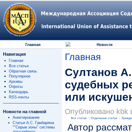
Главная
Новости
Навигация
Главная
Главная
Все статьи
Султанов А.
Обратная связь
Популярное
судебных р
Архивы
Опросы
Календарь
или искуше
RSS-ленты
Опубликовано kbk в
Новости на главной
Анкетирование
Все статьи
Отдельные статьи
Гражда
Статья А.С. Гамбаряна
Автор рассмат
""Серые зоны" системы
досудебного