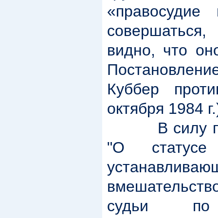
«правосудие
совершаться,
видно, что он
Постановлени
Куббер прот
октября 1984 г.
В силу п. 1
"О статус
устанавлива
вмешательст
судьи по 