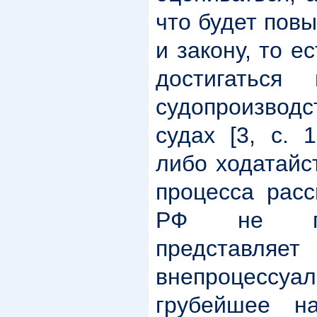
что будет пов
и закону, то е
достигаться
судопроизвод
судах [3, с. 
либо ходатайс
процесса рас
РФ не пр
предста
внепроцесс
грубейшее н