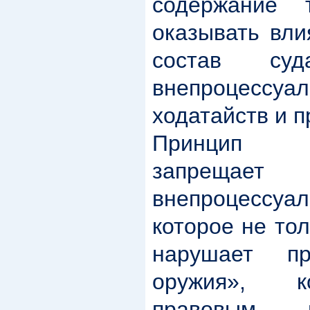
содержание
оказывать вли
состав су
внепроцессу
ходатайств и п
Принцип со
запрещ
внепроцесс
которое не то
нарушает пр
оружия», к
правовым 