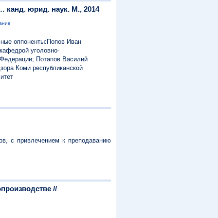
канд. юрид. наук. М., 2014
вание
ьные оппоненты:Попов Иван
кафедрой уголовно-
 Федерации; Потапов Василий
дзора Коми республиканской
итет
ов, с привлечением к преподаванию
производстве //