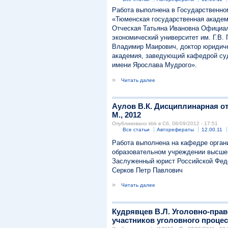
Работа выполнена в Государственно
«Тюменская государственная академ
Отческая Татьяна Ивановна Официал
экономический университет им. Г.В
Владимир Маирович, доктор юридиче
академия, заведующий кафедрой су
имени Ярослава Мудрого».
»
Читать далее
Аулов В.К. Дисциплинарная отв
М., 2012
Опубликовано kbk в Сб, 08/09/2012 - 17:51
Все статьи
Авторефераты
12.00.11
Работа выполнена на кафедре орган
образовательном учреждении высшег
Заслуженный юрист Российской Феде
Серков Петр Павлович
»
Читать далее
Кудрявцев В.Л. Уголовно-прав
участников уголовного процес