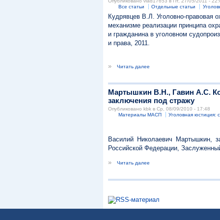
Опубликовано vlad17653 в Пт, 27/05/2011 - 22:
Все статьи
Отдельные статьи
Уголов
Кудрявцев В.Л. Уголовно-правовая о
механизме реализации принципа охр
и гражданина в уголовном судопрои
и права, 2011.
»
Читать далее
Мартышкин В.Н., Гавин А.С. К
заключения под стражу
Опубликовано kbk в Ср, 08/09/2010 - 17:48
Материалы МАСП
Уголовная юстиция: 
Василий Николаевич Мартышкин, з
Российской Федерации, Заслуженны
»
Читать далее