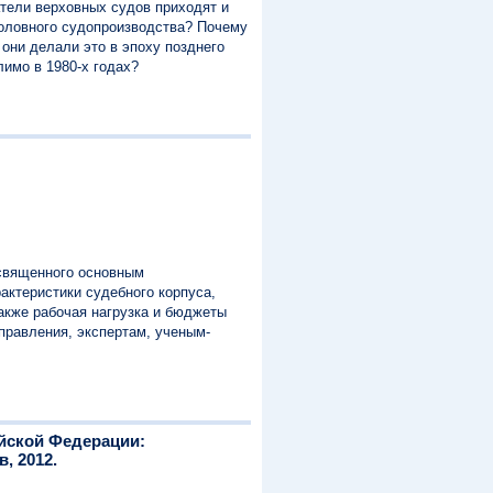
тели верховных судов приходят и
головного судопроизводства? Почему
они делали это в эпоху позднего
лимо в 1980-х годах?
освященного основным
актеристики судебного корпуса,
акже рабочая нагрузка и бюджеты
правления, экспертам, ученым-
ийской Федерации:
, 2012.