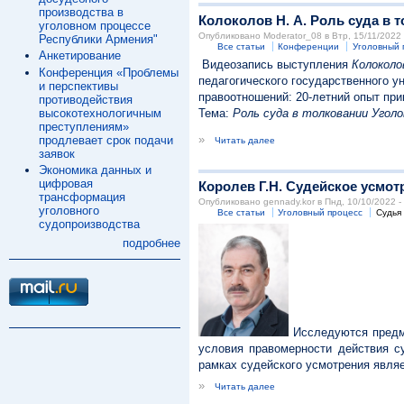
производства в
Колоколов Н. А. Роль суда в
уголовном процессе
Опубликовано Moderator_08 в Втр, 15/11/2022 
Республики Армения"
Все статьи
Конференции
Уголовный 
Анкетирование
Видеозапись выступления
Колоколо
Конференция «Проблемы
педагогического государственного у
и перспективы
правоотношений: 20-летний опыт при
противодействия
высокотехнологичным
Тема:
Роль суда в толковании Уголо
преступлениям»
»
продлевает срок подачи
Читать далее
заявок
Экономика данных и
цифровая
Королев Г.Н. Судейское усмо
трансформация
Опубликовано gennady.kor в Пнд, 10/10/2022 -
уголовного
Все статьи
Уголовный процесс
Судья
судопроизводства
подробнее
Исследуются предме
условия правомерности действия су
рамках судейского усмотрения явля
»
Читать далее