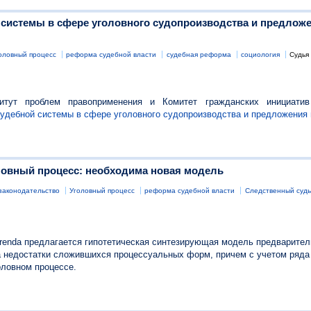
 системы в сфере уголовного судопроизводства и предлож
оловный процесс
реформа судебной власти
судебная реформа
социология
Судья
титут проблем правоприменения и Комитет гражданских инициати
судебной системы в сфере уголовного судопроизводства и предложения
ловный процесс: необходима новая модель
законодательство
Уголовный процесс
реформа судебной власти
Следственный судь
erenda предлагается гипотетическая синтезирующая модель предварител
а недостатки сложившихся процессуальных форм, причем с учетом ряда
оловном процессе.