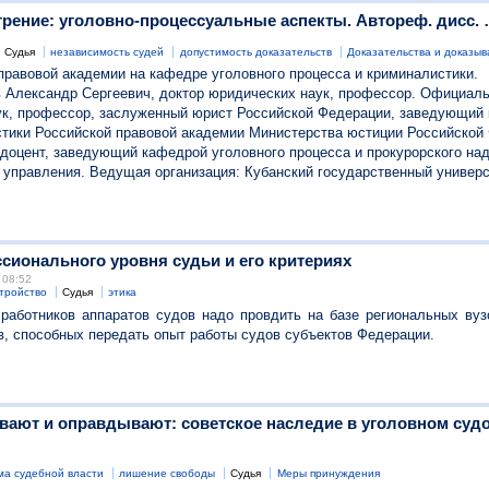
рение: уголовно-процессуальные аспекты. Автореф. дисс. … 
Судья
независимость судей
допустимость доказательств
Доказательства и доказы
правовой академии на кафедре уголовного процесса и криминалистики.
 Александр Сергеевич, доктор юридических наук, профессор. Официал
ук, профессор, заслуженный юрист Российской Федерации, заведующий 
стики Российской правовой академии Министерства юстиции Российской
 доцент, заведующий кафедрой уголовного процесса и прокурорского на
 управления. Ведущая организация: Кубанский государственный универс
сионального уровня судьи и его критериях
 08:52
тройство
Судья
этика
аботников аппаратов судов надо провдить на базе региональных вуз
, способных передать опыт работы судов субъектов Федерации.
вают и оправдывают: советское наследие в уголовном судо
а судебной власти
лишение свободы
Судья
Меры принуждения