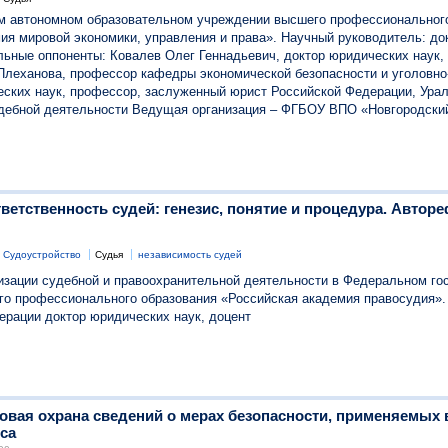
м автономном образовательном учреждении высшего профессиональног
ия мировой экономики, управления и права». Научный руководитель: до
ьные оппоненты: Ковалев Олег Геннадьевич, доктор юридических наук,
. Плеханова, профессор кафедры экономической безопасности и уголовн
ских наук, профессор, заслуженный юрист Российской Федерации, Ура
дебной деятельности Ведущая организация – ФГБОУ ВПО «Новгородский
етственность судей: генезис, понятие и процедура. Автореф
Судоустройство
Судья
независимость судей
изации судебной и правоохранительной деятельности в Федеральном г
о профессионального образования «Российская академия правосудия».
рации доктор юридических наук, доцент
овая охрана сведений о мерах безопасности, применяемых 
са