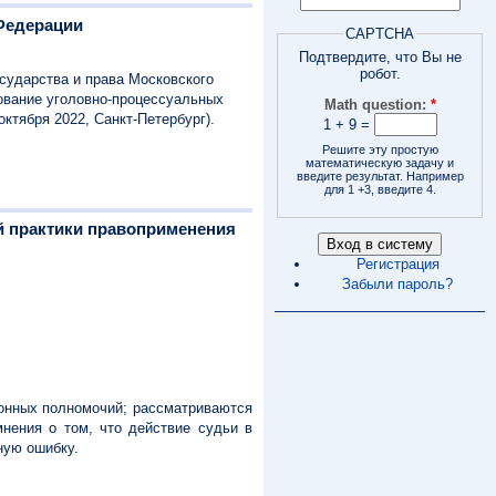
 Федерации
CAPTCHA
Подтвердите, что Вы не
робот.
сударства и права Московского
рование уголовно-процессуальных
Math question:
*
ктября 2022, Санкт-Петербург).
1 + 9 =
Решите эту простую
математическую задачу и
введите результат. Например
для 1 +3, введите 4.
ой практики правоприменения
Регистрация
Забыли пароль?
онных полномочий; рассматриваются
мнения о том, что действие судьи в
ную ошибку.