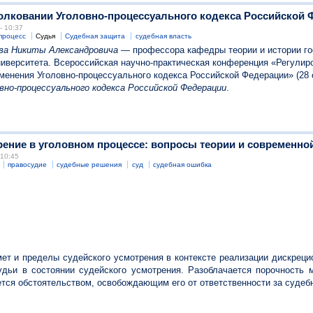
 толковании Уголовно-процессуального кодекса Российской
- 10:37
процесс
Судья
Судебная защита
судебная власть
ва Никиты Александровича
— профессора кафедры теории и истории го
ниверситета. Всероссийская научно-практическая конференция «Регули
менения Уголовно-процессуального кодекса Российской Федерации» (28 о
вно-процессуального кодекса Российской Федерации
.
трение в уголовном процессе: вопросы теории и современн
 10:45
правосудие
судебные решения
суд
судебная ошибка
т и пределы судейского усмотрения в контексте реализации дискреци
дьи в состоянии судейского усмотрения. Разоблачается порочность 
ется обстоятельством, освобождающим его от ответственности за судеб