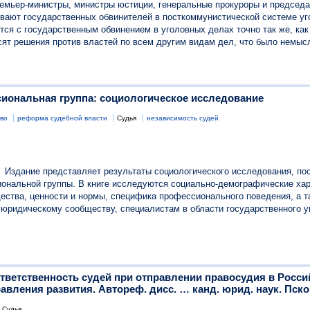
емьер-министры, министры юстиции, генеральные прокуроры и председа
живают государственных обвинителей в посткоммунистической системе у
ся с государственным обвинением в уголовных делах точно так же, как 
сят решения против властей по всем другим видам дел, что было немыс
сиональная группа: социологическое исследование
во
реформа судебной власти
Судья
независимость судей
Издание представляет результаты социологического исследования, п
иональной группы. В книге исследуются социально-демографические хар
ества, ценности и нормы, специфика профессионального поведения, а т
 юридическому сообществу, специалистам в области государственного у
тветственность судей при отправлении правосудия в Росс
вления развития. Автореф. дисс. … канд. юрид. наук. Псков
Судья