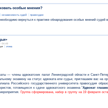
иковать особые мнения?
независимость судей
правосудие
 необходимо вернуться к практике обнародования особых мнений судей 
дьи»
- 04:49
ья
этика
ты — члены адвокатских палат Ленинградской области и Санкт-Пете
льному экзамену на статус адвоката или судьи, приглашаем вас на о
лиала Российского государственного университета правосудия образ
юристов, готовящихся к сдаче адвокатского экзамена "
Адвокат глазам
 мероприятия.
Группа сформирована, набор в группу на 19 февраля оста