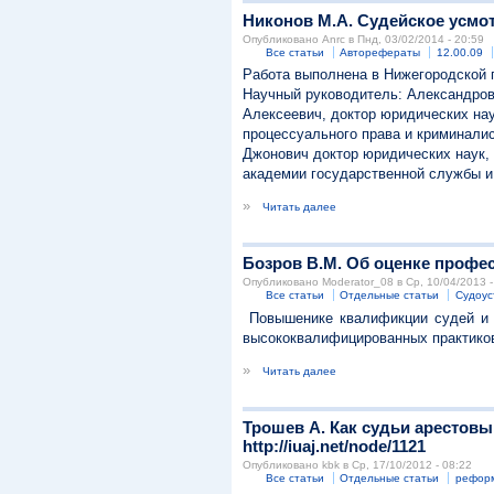
Никонов М.А. Судейское усмот
Опубликовано Anrc в Пнд, 03/02/2014 - 20:59
Все статьи
Авторефераты
12.00.09
Работа выполнена в Нижегородской 
Научный руководитель: Александров
Алексеевич, доктор юридических на
процессуального права и криминали
Джонович доктор юридических наук,
академии государственной службы и
»
Читать далее
Бозров В.М. Об оценке профес
Опубликовано Moderator_08 в Ср, 10/04/2013 -
Все статьи
Отдельные статьи
Судоус
Повышенике квалификции судей и р
высококвалифицированных практиков
»
Читать далее
Трошев А. Как судьи арестовы
http://iuaj.net/node/1121
Опубликовано kbk в Ср, 17/10/2012 - 08:22
Все статьи
Отдельные статьи
реформ