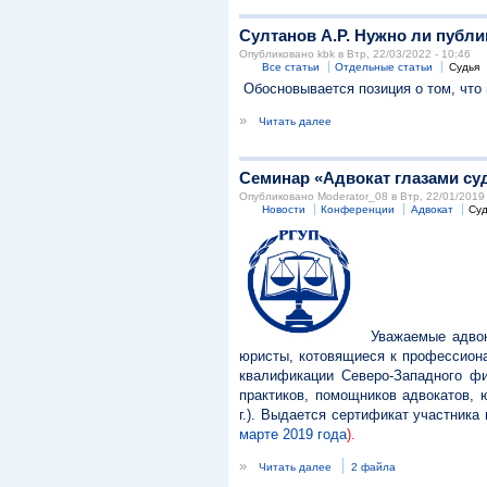
Султанов А.Р. Нужно ли публ
Опубликовано kbk в Втр, 22/03/2022 - 10:46
Все статьи
Отдельные статьи
Судья
Обосновывается позиция о том, что
»
Читать далее
Семинар «Адвокат глазами су
Опубликовано Moderator_08 в Втр, 22/01/2019 
Новости
Конференции
Адвокат
Суд
Уважаемые адвока
юристы,
котовящиеся к профессиона
квалификации Северо-Западного фи
практиков, помощников адвокатов, 
г.). Выдается сертификат участника
марте 2019 года
).
»
Читать далее
2 файла