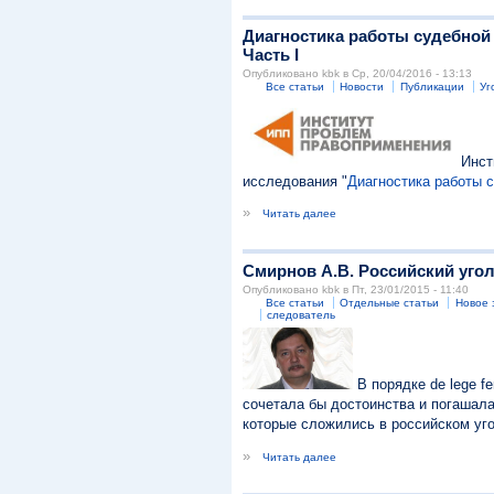
Диагностика работы судебной
Часть I
Опубликовано kbk в Ср, 20/04/2016 - 13:13
Все статьи
Новости
Публикации
Уг
Инс
исследования "
Диагностика работы 
»
Читать далее
Смирнов А.В. Российский уго
Опубликовано kbk в Пт, 23/01/2015 - 11:40
Все статьи
Отдельные статьи
Новое 
следователь
В порядке de lege f
сочетала бы достоинства и погашал
которые сложились в российском уг
»
Читать далее