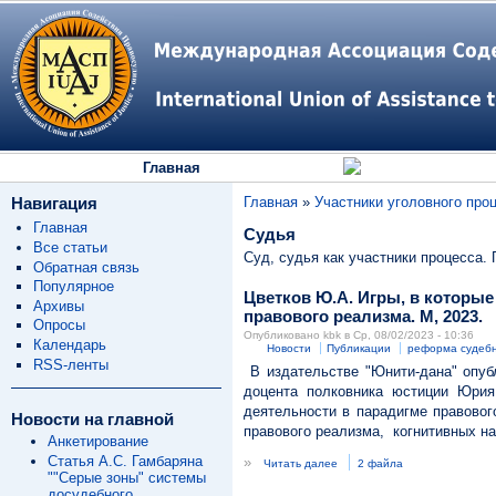
Главная
Навигация
Главная
»
Участники уголовного про
Главная
Судья
Все статьи
Суд, судья как участники процесса.
Обратная связь
Популярное
Цветков Ю.А. Игры, в которые
Архивы
правового реализма. М, 2023.
Опросы
Опубликовано kbk в Ср, 08/02/2023 - 10:36
Календарь
Новости
Публикации
реформа судебн
RSS-ленты
В издательстве "Юнити-дана" опуб
доцента полковника юстиции Юри
деятельности в парадигме правовог
Новости на главной
правового реализма, когнитивных нау
Анкетирование
Статья А.С. Гамбаряна
»
Читать далее
2 файла
""Серые зоны" системы
досудебного