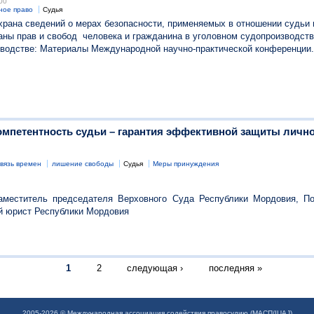
00
ное право
Судья
храна сведений о мерах безопасности, применяемых в отношении судьи 
аны прав и свобод
человека и гражданина в уголовном судопроизводств
зводстве: Материалы Международной научно-практической конференции.
омпетентность судьи – гарантия эффективной защиты лично
связь времен
лишение свободы
Судья
Меры принуждения
аместитель председателя Верховного Суда Республики Мордовия, По
й юрист Республики Мордовия
1
2
следующая ›
последняя »
2005-2026 © Международная ассоциация содействия правосудию (МАСП/IUAJ)