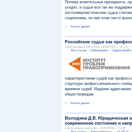
Почему влиятельные президенты, пр
уходят, а судьи все так же поддер
посткоммунистические судьи считают
социализма, но при этом часто выно
»
Читать далее
Российские судьи как профес
Опубликовано kbk в Втр, 18/09/2012 - 20:13
Все статьи
Публикации
Судоустройст
характеристикам судей как професс
структура профессионального сообщ
времени судей. Издание адресовано
обществоведам.
»
Читать далее
Володина Д.В. Юридическая о
современное состояние и напра
Опубликовано kbk в Вс, 16/09/2012 - 21:08
Все статьи
Авторефераты
12.00.11