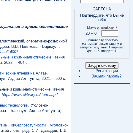
CAPTCHA
Подтвердите, что Вы не
робот.
ссуальные и криминалистические
Math question:
*
20 + 0 =
Решите эту простую
алистический, оперативно-розыскной
математическую задачу и
дова, В.В. Полякова. - Барнаул :
введите результат. Например
для 1 +3, введите 4.
e/asu/14007
.
льные и криминалистические чтения
, 2022. – 404 с.
Регистрация
ические чтения на Алтае,
Забыли пароль?
ул: Изд-во Алт. ун-та, 2021. – 500 с.
льные и криминалистические чтения
.
https://www.elibrary.ru/item.asp?
ных технологий.
Уголовно-
ва. - Барнаул: Изд-во Алт. ун-та,
вие киберпреступности уголовно-
атей / отв. ред. С.И. Давыдов, В.В.