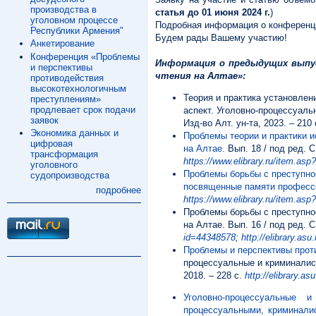
производства в
статья до 01 июня 2024 г.
)
уголовном процессе
Подробная информация о конференц
Республики Армения"
Будем рады Вашему участию!
Анкетирование
Конференция «Проблемы
Информация о предыдущих выпус
и перспективы
чтения на Алтае»:
противодействия
высокотехнологичным
Теория и практика установлен
преступлениям»
продлевает срок подачи
аспект. Уголовно-процессуальн
заявок
Изд-во Алт. ун-та, 2023. – 210
Экономика данных и
Проблемы теории и практики 
цифровая
на Алтае.
Вып. 18 / под ред. С
трансформация
https://www.elibrary.ru/item.as
уголовного
Проблемы борьбы с преступно
судопроизводства
посвященные памяти профессо
подробнее
https://www.elibrary.ru/item.as
Проблемы борьбы с преступнос
на Алтае. Вып. 16 / под ред. С
id=44348578
;
http://elibrary.as
Проблемы и перспективы прот
процессуальные и криминалисти
2018. – 228 с.
http://elibrary.a
Уголовно-процессуальные 
процессуальными, криминали