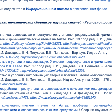
ии содержится в
Информационном письме
в прикрепленном файле.
ках тематических сборников научных статей «Уголовно-проце
ия лица, совершившего преступление: уголовно-процессуальный, кримин
ые и криминалистические чтения на Алтае. Вып. 19 / под ред. С.И. Давы
 с.
https://elibrary.ru/item.asp?id=59428271
;
http://elibrary.asu.ru/xmlui/handl
исполнения уголовно-процессуальных обязанностей. Уголовно-процессуа
.И. Давыдова, Е.Н. Петухова, В.В. Полякова. - Барнаул: Изд-во Алт. ун-та
p?id=50349529
;
http://elibrary.asu.ru/xmlui/handle/asu/12820
.
стью в условиях цифровизации. Уголовно-процессуальные и криминалист
ра В.К. Гавло.
Вып. 17 / под ред. С.И. Давыдова, В.В. Полякова. - Барна
p?id=47304512
;
http://elibrary.asu.ru/xmlui/handle/asu/11295
.
тью в условиях цифровизации: теория и практика. Уголовно-процессуа
.И. Давыдова, В.В. Полякова. - Барнаул: Изд-во Алт. ун-та, 2020. – 276 с
u.ru/handle/asu/9548
.
иводействия преступлениям, совершаемым с применением информацион
ческие чтения на Алтае. Вып. 15 / под ред. С.И. Давыдова, В.В. Поляко
su.ru/handle/asu/7473
;
https://www.elibrary.ru/item.asp?id=38581140
.
и криминалистические чтения на Алтае: проблемы противодейст
стическими и оперативно-розыскными средствами
/ Сборник научных ст