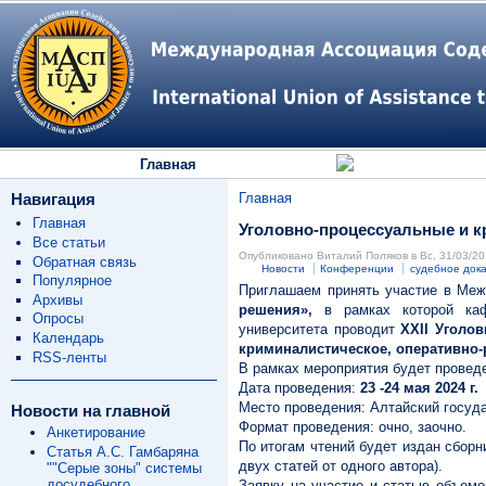
Главная
Навигация
Главная
Главная
Уголовно-процессуальные и кр
Все статьи
Опубликовано Виталий Поляков в Вс, 31/03/20
Обратная связь
Новости
Конференции
судебное док
Популярное
Приглашаем принять участие в Меж
Архивы
решения»,
в рамках которой кафе
Опросы
университета проводит
Х
XII
Уголов
Календарь
криминалистическое, оперативно-
RSS-ленты
В рамках мероприятия будет провед
Дата проведения:
23 -24 мая 2024 г.
Место проведения: Алтайский государ
Новости на главной
Формат проведения: очно, заочно.
Анкетирование
По итогам чтений будет издан сборн
Статья А.С. Гамбаряна
двух статей от одного автора).
""Серые зоны" системы
досудебного
Заявку на участие и статью объемо