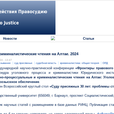
Новости
Статьи
иминалистические чтения на Алтае. 2024
24 - 13:47
азывание
суд присяжных
судебная власть
криминалистика: общая теория
ОРД
дународной научно-практической конференции
«Фронтиры правового 
дра уголовного процесса и криминалистики Юридического инстит
но-процессуальные и криминалистические чтения на Алтае: Уголо
розыскное обеспечение
.
ен Всероссийский круглый стол
«Суду присяжных 30 лет: проблемы ст
ственный университет (656049, г. Барнаул, проспект Социалистический,
ик научных статей с размещением в базе данных РИНЦ. Публикация ста
м до 6-ти страниц направлять на адрес электронной почты:
dudkona@m