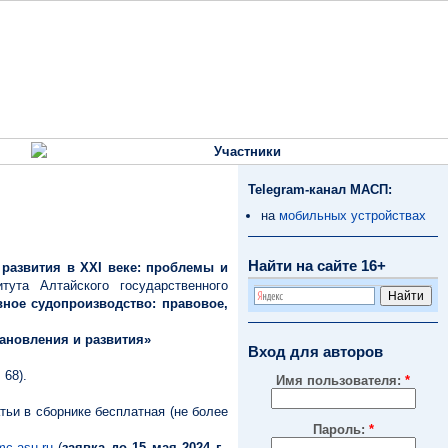
Участники
Telegram-канал МАСП:
на
мобильных устройствах
Найти на сайте 16+
развития в XXI веке: проблемы и
ута Алтайского государственного
вное судопроизводство: правовое,
ановления и развития»
Вход для авторов
 68).
Имя пользователя:
*
тьи в сборнике бесплатная (не более
Пароль:
*
c.asu.ru
(
заявка до 15 мая 2024 г.,