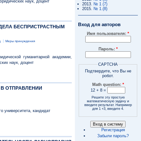
юридических наук, доцент
2013.
№ 1 (7)
2015.
№ 1.(8)
Вход для авторов
Е ДЕЛА БЕСПРИСТРАСТНЫМ
Имя пользователя:
*
д
Меры принуждения
Пароль:
*
идической гуманитарной академии,
ских наук, доцент
CAPTCHA
Подтвердите, что Вы не
робот.
Math question:
*
Е В ОТПРАВЛЕНИИ
12 + 8 =
Решите эту простую
математическую задачу и
введите результат. Например
для 1 +3, введите 4.
го университета, кандидат
Регистрация
Забыли пароль?