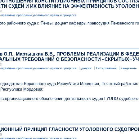
А СООТНОШЕНИЯ КОНСТИТУЦИОННЫХ ПРИНЦИПОВ СОСТЯ
ТИ СУДЕЙ И ИХ ВЛИЯНИЕ НА ЭФФЕКТИВНОСТЬ УГОЛОВ
34
-правовые проблемы уголовного права и процесса
ого районного суда г. Пензы, доцент кафедры правосудия Пензенского г
чев О.П., Мартышкин В.В., ПРОБЛЕМЫ РЕАЛИЗАЦИИ В Ф
АЛЬНЫХ ТРЕБОВАНИЙ О БЕЗОПАСНОСТИ «СКРЫТЫХ» У
32
-правовые проблемы уголовного права и процесса
допрос
Потерпевший
свидетель
редседателя Верховного суда Республики Мордовия, Почетный работник
 Республики Мордовия;
ела организационного обеспечения деятельности судов ГУОПО судебног
ИТУЦИОННЫЙ ПРИНЦИП ГЛАСНОСТИ УГОЛОВНОГО СУДОПР
30
-правовые проблемы уголовного права и процесса