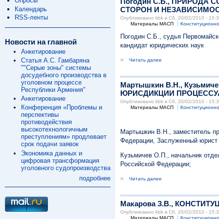
Опросы
Погодин С.Б., ПРИРОД
Календарь
СТОРОН И НЕЗАВИСИМОС
RSS-ленты
Опубликовано kbk в Сб, 20/02/2010 - 15:
Материалы МАСП
Конституционно
Погодин С.Б., судья Первомайск
Новости на главной
кандидат юридических наук
Анкетирование
»
Статья А.С. Гамбаряна
Читать далее
""Серые зоны" системы
досудебного производства в
уголовном процессе
Мартышкин В.Н., Кузьми
Республики Армения"
ЮРИСДИКЦИИ ПРОЦЕССУ
Анкетирование
Опубликовано kbk в Сб, 20/02/2010 - 15:
Конференция «Проблемы и
Материалы МАСП
Конституционно
перспективы
противодействия
высокотехнологичным
Мартышкин В.Н., заместитель п
преступлениям» продлевает
Федерации, Заслуженный юрист
срок подачи заявок
Экономика данных и
Кузьмичев О.П., начальник отд
цифровая трансформация
Российской Федерации;
уголовного судопроизводства
»
подробнее
Читать далее
Макарова З.В., КОНСТ
Опубликовано kbk в Сб, 20/02/2010 - 15:
Материалы МАСП
Конституционно