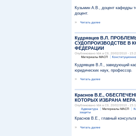
Кузьмин А.В., доцент кафедры т
доцент.
»
Читать далее
Кудрявцев В.Л. ПРОБЛ
СУДОПРОИЗВОДСТВЕ В К
ФЕДЕРАЦИИ
Опубликовано kbk в Сб, 20/02/2010 - 15:
Материалы МАСП
Конституционно
Кудрявцев В.Л., заведующий каф
юридических наук, профессор.
»
Читать далее
Краснов В.E., ОБЕСПЕЧ
КОТОРЫХ ИЗБРАНА МЕРА
Опубликовано kbk в Сб, 20/02/2010 - 15:
Адвокатура
Материалы МАСП
К
защиты
Краснов В.E., главный консульт
»
Читать далее