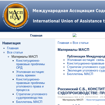
Главная
Навигация
Главная
»
Все статьи
Главная
Материалы МАСП
Все статьи
Публикации Международ
Материалы МАСП
Уголовная юстиция: связь
Конституционно-
Конституционно-правовые 
правовые проблемы
Стратегии уголовного суд
ОРД
Эволюция уголовного суд
Уголовная юстиция:
Бюллетень МАСП
связь времен
Конституционно-
правовые проблемы
уголовного права и
Россинский С.Б., КОН
процесса
СУДОПРОИЗВОДСТВЕ: ПР
Стратегии уголовного
Опубликовано kbk в Сб, 20/02/2010 - 15:
судопроизводства
Материалы МАСП
Конституционно
Бюллетень МАСП