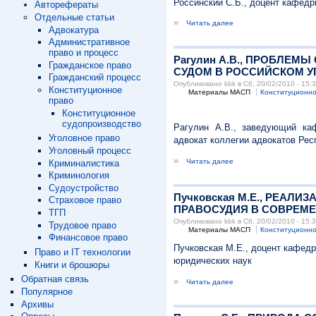
Россинский С.Б., доцент кафедр
Авторефераты
Отдельные статьи
»
Читать далее
Адвокатура
Административное
право и процесс
Рагулин А.В., ПРОБЛЕ
Гражданское право
СУДОМ В РОССИЙСКОМ 
Гражданский процесс
Опубликовано kbk в Сб, 20/02/2010 - 15:
Конституционное
Материалы МАСП
Конституционно
право
Конституционное
судопроизводство
Рагулин А.В., заведующий каф
Уголовное право
адвокат коллегии адвокатов Рес
Уголовный процесс
»
Читать далее
Криминалистика
Криминология
Судоустройство
Пучковская М.Е., РЕАЛ
Страховое право
ПРАВОСУДИЯ В СОВРЕМ
ТГП
Опубликовано kbk в Сб, 20/02/2010 - 15:
Трудовое право
Материалы МАСП
Конституционно
Финансовое право
Пучковская М.Е., доцент кафедр
Право и IT технологии
юридических наук
Книги и брошюры
Обратная связь
»
Читать далее
Популярное
Архивы