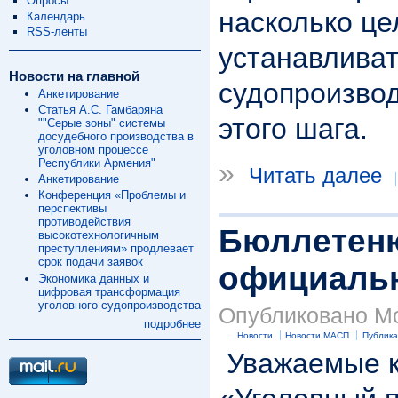
Опросы
насколько це
Календарь
RSS-ленты
устанавливат
Новости на главной
судопроизвод
Анкетирование
Статья А.С. Гамбаряна
этого шага.
""Серые зоны" системы
досудебного производства в
уголовном процессе
Республики Армения"
»
Читать далее
Анкетирование
Конференция «Проблемы и
перспективы
противодействия
Бюллетеню
высокотехнологичным
преступлениям» продлевает
срок подачи заявок
официальн
Экономика данных и
цифровая трансформация
уголовного судопроизводства
Опубликовано Mod
подробнее
Новости
Новости МАСП
Публик
Уважаемые к