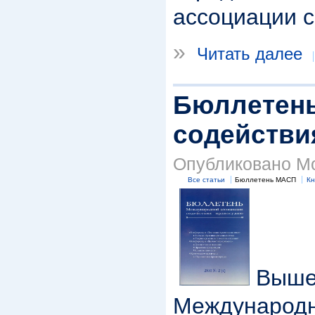
ассоциации с
»
Читать далее
Бюллетень
содействия
Опубликовано Mod
Все статьи
Бюллетень МАСП
Кн
Выше
Международн