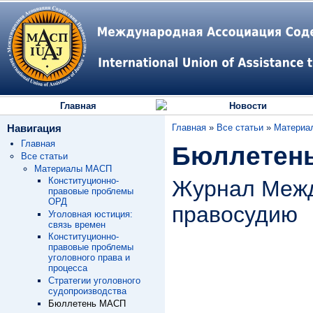
Главная
Новости
Навигация
Главная
»
Все статьи
»
Материа
Главная
Бюллетен
Все статьи
Материалы МАСП
Конституционно-
Журнал Межд
правовые проблемы
ОРД
правосудию
Уголовная юстиция:
связь времен
Конституционно-
правовые проблемы
уголовного права и
процесса
Стратегии уголовного
судопроизводства
Бюллетень МАСП