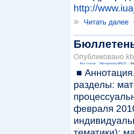
http://www.iua
»
Читать далее
Бюллетень
Опубликовано kbk
Все статьи
Материалы МАСП
Б
■ Аннотация.
разделы: ма
процессуальн
февраля 2010
индивидуаль
тематики); м