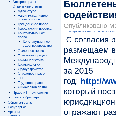
Бюллетень
Авторефераты
Отдельные статьи
Адвокатура
содействия
Административное
право и процесс
Гражданское право
Опубликовано Mod
Гражданский процесс
конференции МАСП
Материалы 
Конституционное
право
С согласия р
Конституционное
судопроизводство
размещаем в
Уголовное право
Уголовный процесс
Международн
Криминалистика
Криминология
за 2015
Судоустройство
Страховое право
ТГП
год:
http://ww
Трудовое право
Финансовое право
который пос
Право и IT технологии
Книги и брошюры
юрисдикцион
Обратная связь
Популярное
отражают раз
Архивы