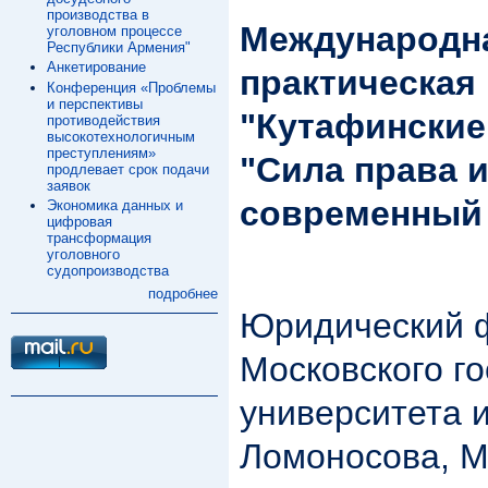
производства в
Международна
уголовном процессе
Республики Армения"
Анкетирование
практическая
Конференция «Проблемы
и перспективы
"Кутафинские
противодействия
высокотехнологичным
преступлениям»
"Сила права 
продлевает срок подачи
заявок
современный 
Экономика данных и
цифровая
трансформация
уголовного
судопроизводства
подробнее
Юридический 
Московского г
университета 
Ломоносова, М