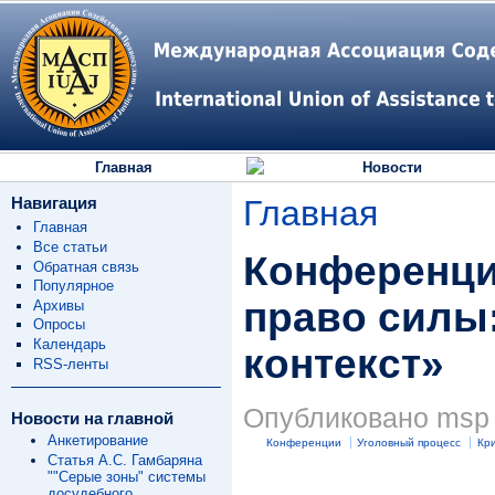
Главная
Новости
Навигация
Главная
Главная
Все статьи
Конференци
Обратная связь
Популярное
право силы
Архивы
Опросы
Календарь
контекст»
RSS-ленты
Опубликовано msp в
Новости на главной
Анкетирование
Конференции
Уголовный процесс
Кр
Статья А.С. Гамбаряна
""Серые зоны" системы
досудебного