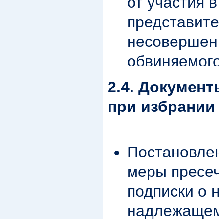
от участия в
представит
несовершен
обвиняемог
2.4. Докумен
при избрании
Постановле
меры пресеч
подписки о 
надлежащем