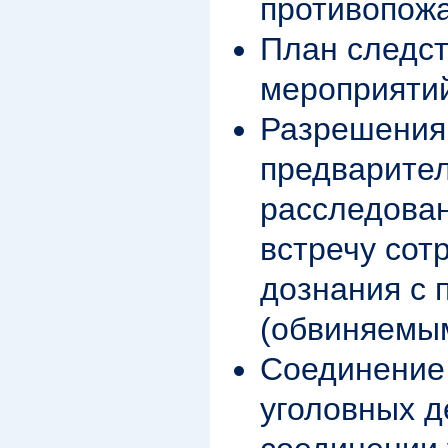
противопож
План следс
мероприяти
Разрешения
предварите
расследова
встречу сот
дознания с
(обвиняемы
Соединение
уголовных д