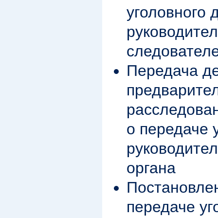
уголовного 
руководител
следовател
Передача де
предварите
расследова
о передаче 
руководител
органа
Постановлен
передаче уг