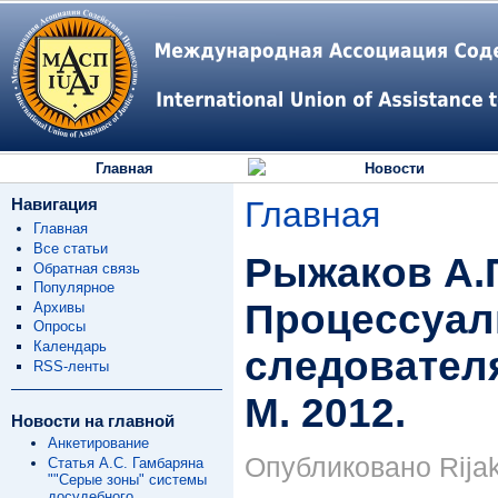
Главная
Новости
Навигация
Главная
Главная
Все статьи
Рыжаков А.
Обратная связь
Популярное
Процессуал
Архивы
Опросы
Календарь
следователя
RSS-ленты
М. 2012.
Новости на главной
Анкетирование
Опубликовано Rijak
Статья А.С. Гамбаряна
""Серые зоны" системы
досудебного