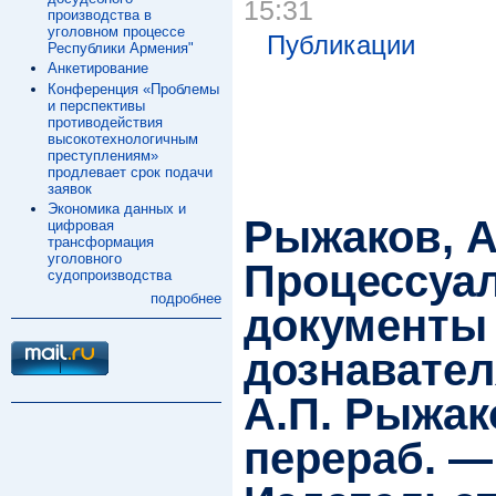
15:31
производства в
уголовном процессе
Публикации
Республики Армения"
Анкетирование
Конференция «Проблемы
и перспективы
противодействия
высокотехнологичным
преступлениям»
продлевает срок подачи
заявок
Экономика данных и
Рыжаков, А
цифровая
трансформация
уголовного
Процессуа
судопроизводства
подробнее
документы 
дознавател
А.П. Рыжако
перераб. —