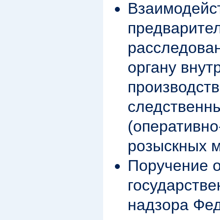
Взаимодейс
предварите
расследован
органу внут
производств
следственн
(оперативно
розыскных 
Поручение о
государстве
надзора Фе