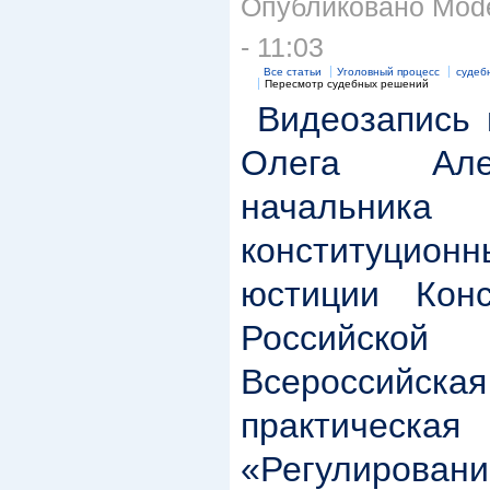
Опубликовано Moder
- 11:03
Все статьи
Уголовный процесс
судеб
Пересмотр судебных решений
Видеозапись 
Олега Але
начальни
конституционн
юстиции Конс
Российск
Всеросси
практическ
«Регулиров