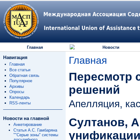
Главная
Новости
Навигация
Главная
Главная
Все статьи
Пересмотр 
Обратная связь
Популярное
решений
Архивы
Опросы
Календарь
Апелляция, ка
RSS-ленты
Новости на главной
Султанов, А.
Анкетирование
Статья А.С. Гамбаряна
унификации
""Серые зоны" системы
досудебного