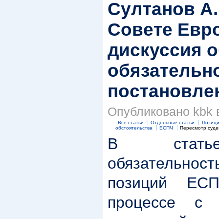
Султанов А.Р
Совете Евр
дискуссия 
обязательн
постановле
Опубликовано kbk в
Все статьи
Отдельные статьи
Позици
обстоятельства
ЕСПЧ
Пересмотр суд
В статье
обязательнос
позиций ЕС
процессе с 