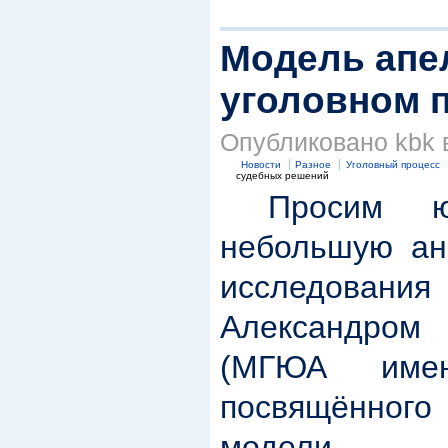
Модель апе
уголовном 
Опубликовано kbk в
Новости
Разное
Уголовный процесс
судебных решений
Просим юри
небольшую ан
исследова
Александро
(МГЮА имен
посвящённого
модели а