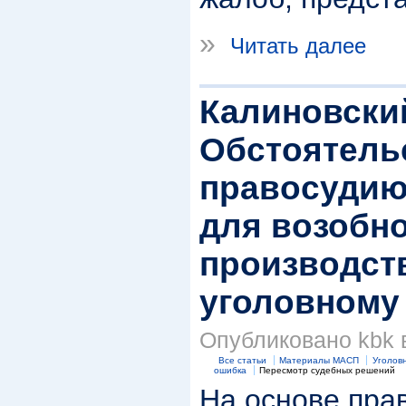
»
Читать далее
Калиновский
Обстоятель
правосудию
для возобн
производст
уголовному
Опубликовано kbk в
Все статьи
Материалы МАСП
Уголов
ошибка
Пересмотр судебных решений
На основе пра