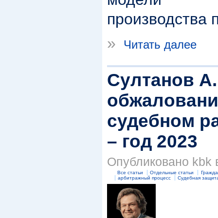
производства 
»
Читать далее
Султанов А.
обжалование
судебном р
– год 2023
Опубликовано kbk в
Все статьи
Отдельные статьи
Гражда
арбитражный процесс
Судебная защит