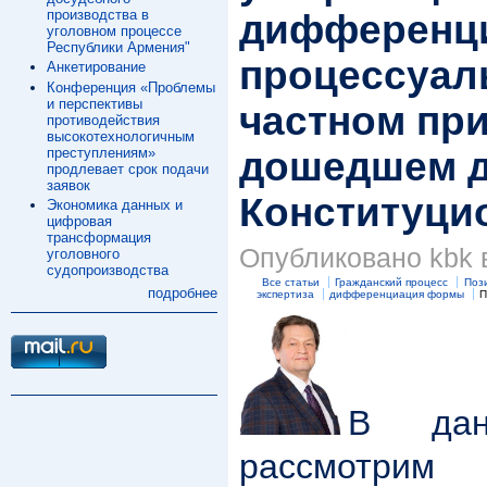
производства в
дифференц
уголовном процессе
Республики Армения"
процессуал
Анкетирование
Конференция «Проблемы
и перспективы
частном пр
противодействия
высокотехнологичным
преступлениям»
дошедшем 
продлевает срок подачи
заявок
Конституци
Экономика данных и
цифровая
трансформация
Опубликовано kbk в
уголовного
судопроизводства
Все статьи
Гражданский процесс
Поз
подробнее
экспертиза
дифференциация формы
П
В дан
рассмотрим