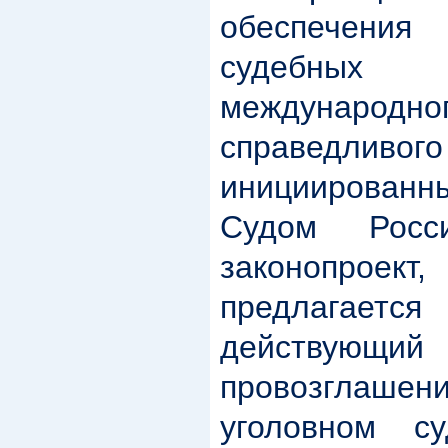
обеспечения
судебных
международ
справедлив
инициирова
Судом Росс
законопр
предлага
действую
провозглаш
уголовном су