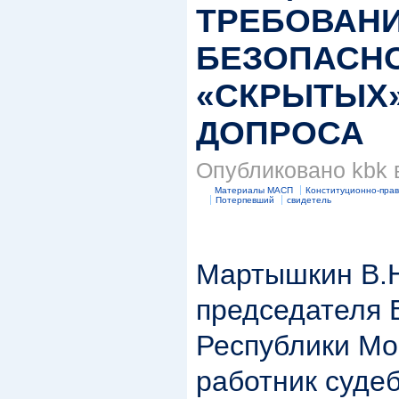
ТРЕБОВАНИ
БЕЗОПАСН
«СКРЫТЫХ»
ДОПРОСА
Опубликовано kbk в
Материалы МАСП
Конституционно-прав
Потерпевший
свидетель
Мартышкин В.Н
председателя 
Республики Мо
работник суде