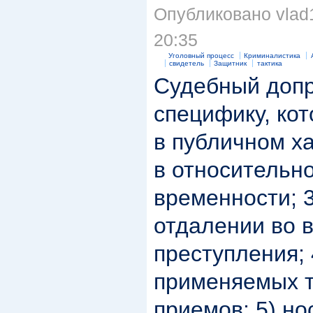
Опубликовано vlad1
20:35
Уголовный процесс
Криминалистика
свидетель
Защитник
тактика
Судебный допр
специфику, кот
в публичном ха
в относительно
временности; 
отдалении во 
преступления; 
применяемых т
приемов; 5) но