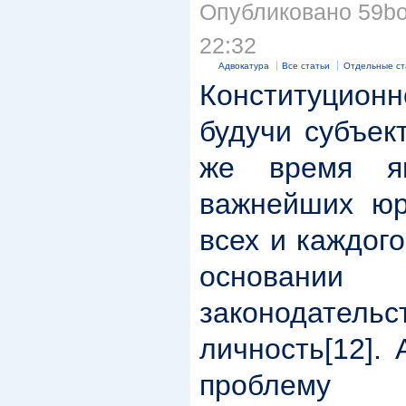
Опубликовано 59boi
22:32
Адвокатура
Все статьи
Отдельные ст
Конституционн
будучи субъек
же время я
важнейших юр
всех и каждог
основании
законодате
личность[12].
проблему 