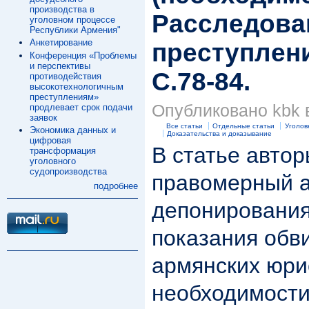
производства в
Расследова
уголовном процессе
Республики Армения"
Анкетирование
преступлений
Конференция «Проблемы
и перспективы
С.78-84.
противодействия
высокотехнологичным
преступлениям»
Опубликовано kbk в
продлевает срок подачи
заявок
Все статьи
Отдельные статьи
Уголов
Экономика данных и
Доказательства и доказывание
цифровая
В статье авто
трансформация
уголовного
судопроизводства
правомерный 
подробнее
депонирования
показания обв
армянских юри
необходимости