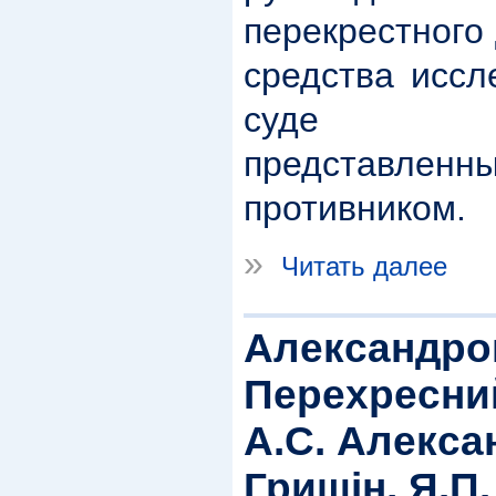
перекрестного
средства иссл
суде док
представленн
противником.
»
Читать далее
Александров
Перехресний
А.С. Алекса
Гришін, Я.П.