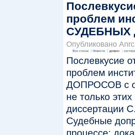
Послевкуси
проблем ин
СУДЕБНЫХ
Опубликовано Anrc 
Все статьи
Новости
допрос
состяз
Послевкусие о
проблем инст
ДОПРОСОВ с о
не только этих
диссертации С
Судебные допр
процессе: док