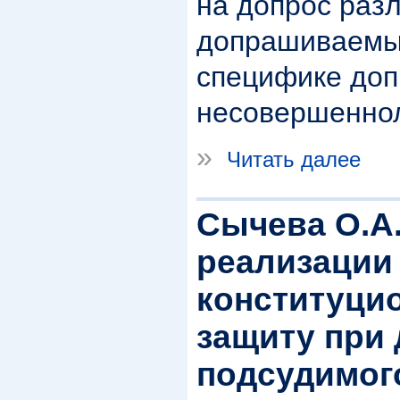
на допрос раз
допрашиваемых
специфике доп
несовершеннол
»
Читать далее
Сычева О.А
реализации
конституцио
защиту при
подсудимог