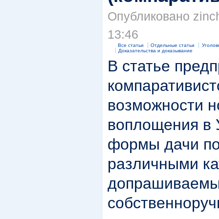
Опубликовано zinch
13:46
Все статьи
Отдельные статьи
Уголов
Доказательства и доказывание
В статье пред
компаративист
возможности н
воплощения в 
формы дачи п
различными ка
допрашиваемых
собственноруч