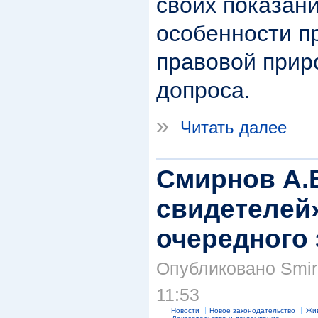
своих показан
особенности п
правовой прир
допроса.
»
Читать далее
Смирнов А.В
свидетелей»
очередного 
Опубликовано Smirn
11:53
Новости
Новое законодательство
Жив