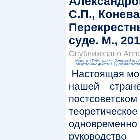
Александров
С.П., Конева
Перекрестн
суде. М., 201
Опубликовано Anrc 
Новости
Публикации
Уголовный проц
следственные действия
Доказательств
Настоящая мон
нашей стра
постсоветс
теоретическ
одновременн
руководств