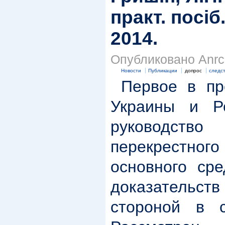
практ. посіб.
2014.
Опубликовано Anrc 
Новости
Публикации
допрос
следс
Первое в про
Украины и Ро
руководств
перекрестног
основного сре
доказательст
стороной в с