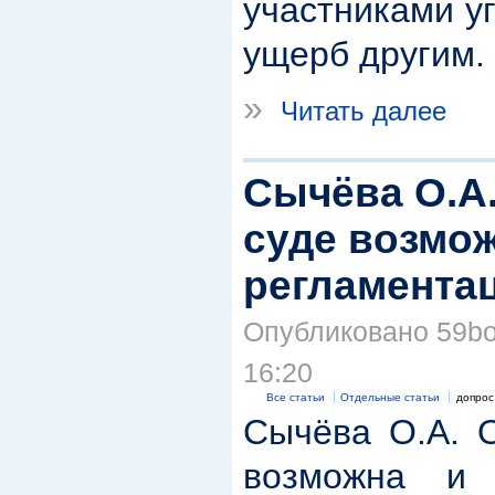
участниками у
ущерб другим.
»
Читать далее
Сычёва О.А.
суде возмож
регламента
Опубликовано 59boi
16:20
Все статьи
Отдельные статьи
допрос
Сычёва О.А. О
возможна и 