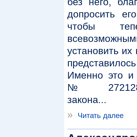
без него, бла
допросить его
чтобы теп
всевозмо
установить их
представил
Именно это и 
№ 272128-
закона...
»
Читать далее