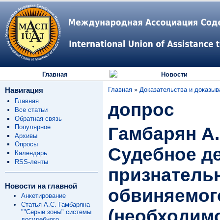
Главная
Новости
Навигация
Главная
»
Доказательства и доказыв
Главная
допрос
Все статьи
Обратная связь
Популярное
Гамбарян А.
Архивы
Опросы
Судебное д
Календарь
RSS-ленты
признатель
Новости на главной
обвиняемог
Анкетирование
Статья А.С. Гамбаряна
(необходимо
""Серые зоны" системы
досудебного