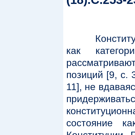
Конституци
как катего
рассматрив
позиций [9, с. 3
11], не вдавая
придержива
конституционн
состояние ка
Конституции 