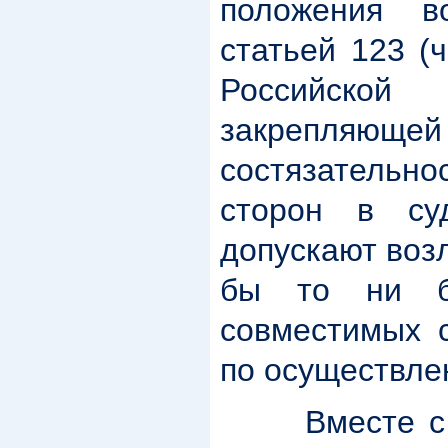
положения в
статьей 123 (
Российск
закрепля
состязательн
сторон в суд
допускают воз
бы то ни б
совместимых с
по осуществле
Вместе с т