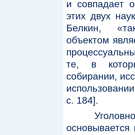
и совпадает о
этих двух нау
Белкин, «т
объектом явля
процессуальн
те, в кото
собирании, ис
использовании
с. 184].
Уголовное 
основывается 