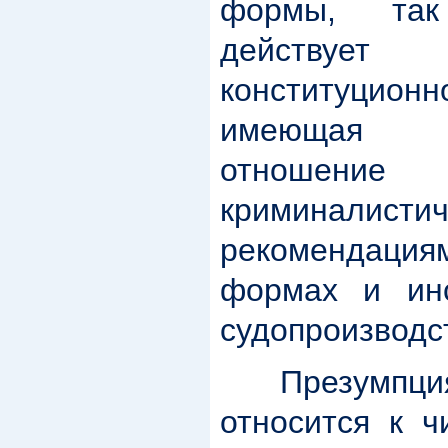
формы, так
действует 
конституцион
имеющая не
отнош
криминалисти
рекомендаци
формах и инс
судопроизводс
Презумпция 
относится к ч