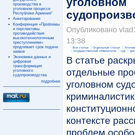
уголовном
производства в
уголовном процессе
судопроизв
Республики Армения"
Анкетирование
Конференция «Проблемы
Опубликовано vlad1
и перспективы
противодействия
высокотехнологичным
13:38
преступлениям»
продлевает срок подачи
Все статьи
Отдельные статьи
Уголов
заявок
государственный обвинитель
суд
кри
Экономика данных и
В статье раскр
цифровая
трансформация
отдельные про
уголовного
судопроизводства
уголовном судо
подробнее
криминалистик
конституционно
контексте рас
проблем особо