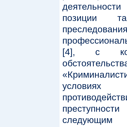
деятельност
позиции та
пресле
профессиональ
[4], с кон
обстояте
«Криминалист
условиях 
противодейст
преступност
следующим 