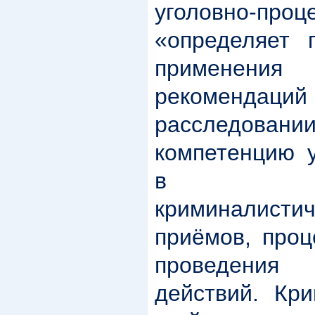
уголовно-про
«определяет 
применения к
рекомендац
расследован
компетенцию у
в испо
криминалист
приёмов, проц
проведени
действий. Кр