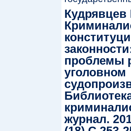
Кудрявцев 
Криминалис
конституц
законности
проблемы 
уголовном
судопроизв
Библиотек
криминали
журнал. 20
(18).С.253-2