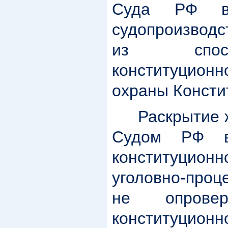
Суда РФ в 
судопроизводс
из спос
конституцион
охраны Консти
Раскрытие ж
Судом РФ в
конституционн
уголовно-про
не опровер
конституцио