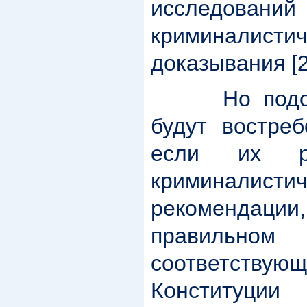
исследов
криминалистич
доказывания [2
Но подобны
будут востреб
если их ре
криминалистич
рекомендаци
правильн
соответств
Конституци