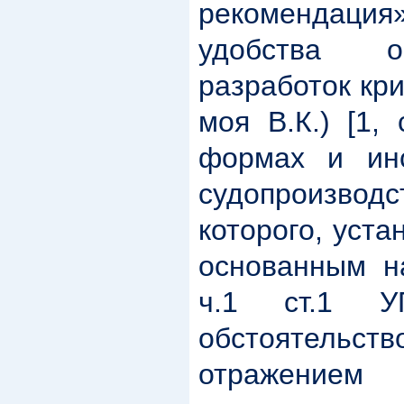
рекомендация
удобства о
разработок кр
моя В.К.) [1,
формах и инс
судопроизв
которого, уст
основанным н
ч.1 ст.1 У
обстоятел
отражение