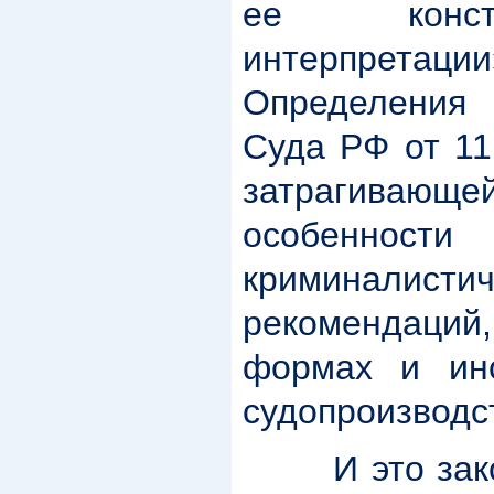
ее констит
интерпре
Определения
Суда РФ от 11
затрагивающе
особеннос
криминалистич
рекомендаци
формах и инс
судопроизводс
И это закон