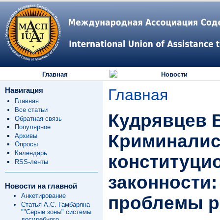
Главная
Новости
Навигация
Главная
Главная
Все статьи
Кудрявцев В
Обратная связь
Популярное
Криминалис
Архивы
Опросы
Календарь
конституци
RSS-ленты
законности:
Новости на главной
Анкетирование
проблемы р
Статья А.С. Гамбаряна
""Серые зоны" системы
досудебного