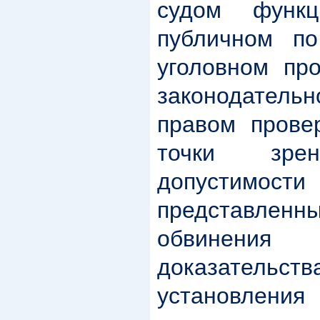
судом функ
публичном по
уголовном про
законодатель
правом прове
точки зрен
допустимост
представле
обвинен
доказатель
установлени