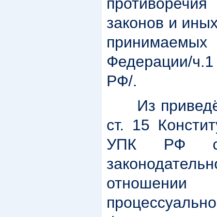
противоречи
законов и ины
принимаемы
Федерации/ч.1
РФ/.
Из приведён
ст. 15 Консти
УПК РФ сл
законодате
отношени
процессуально