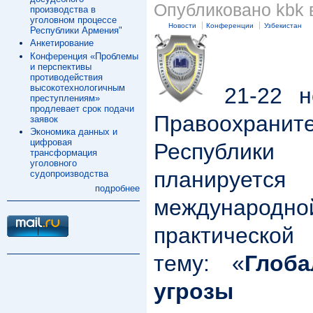
Опубликовано kbk в
производства в
уголовном процессе
Новости
Конференции
Узбекистан
Республики Армения"
Анкетирование
Конференция «Проблемы
и перспективы
противодействия
высокотехнологичным
21-22 н
преступлениям»
продлевает срок подачи
Правоохрани
заявок
Экономика данных и
цифровая
Республи
трансформация
уголовного
планирует
судопроизводства
подробнее
междунар
практическо
тему: «
Глоб
угроз