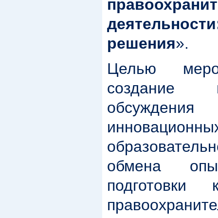
правоохрани
деятельнос
решения
».
Целью меро
создание 
обсужден
инновацион
образовате
обмена оп
подготовки
правоохр