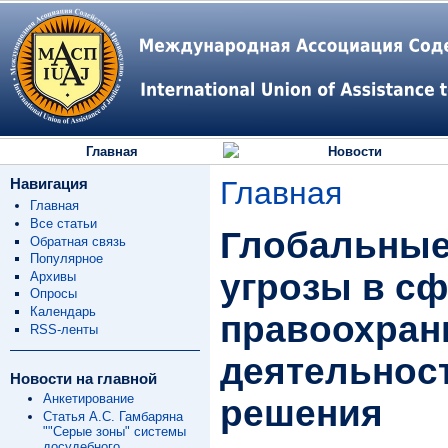
Главная
Новости
Навигация
Главная
Главная
Все статьи
Глобальные
Обратная связь
Популярное
угрозы в с
Архивы
Опросы
Календарь
правоохран
RSS-ленты
деятельнос
Новости на главной
Анкетирование
решения
Статья А.С. Гамбаряна
""Серые зоны" системы
досудебного