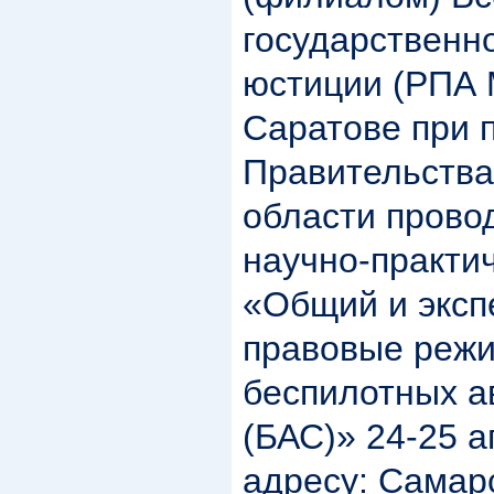
государственн
юстиции (РПА М
Саратове при 
Правительства
области прово
научно‑практи
«Общий и экс
правовые реж
беспилотных а
(БАС)» 24-25 а
адресу: Самарс