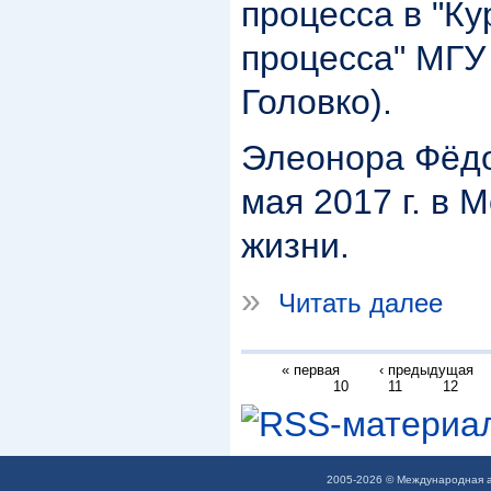
процесса в "Ку
процесса" МГУ 
Головко).
Элеонора Фёдо
мая 2017 г. в 
жизни.
»
Читать далее
« первая
‹ предыдущая
10
11
12
2005-2026 © Международная а