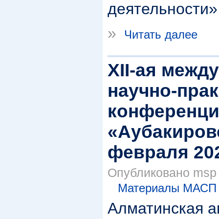
деятельности»
»
Читать далее
XII-ая межд
научно-прак
конференц
«Аубакировс
февраля 202
Опубликовано msp в
Материалы МАСП
Алматинская 