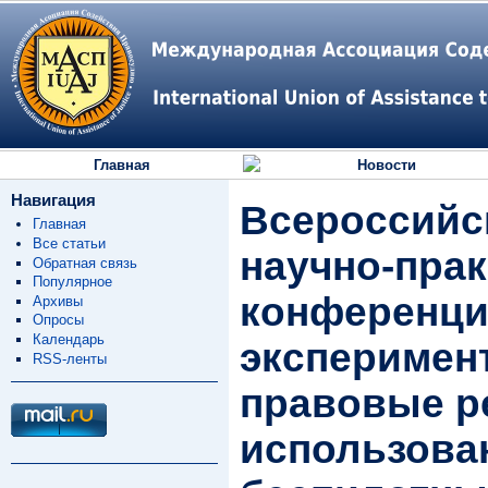
Главная
Новости
Навигация
Всероссийс
Главная
Все статьи
научно‑прак
Обратная связь
Популярное
конференци
Архивы
Опросы
Календарь
эксперимен
RSS-ленты
правовые 
использова