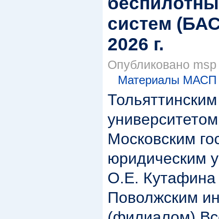
беспилотны
систем (БАС
2026 г.
Опубликовано msp в
Материалы МАСП
Тольяттинским
университетом
Московским го
юридическим у
О.Е. Кутафина
Поволжским ин
(филиалом) Вс