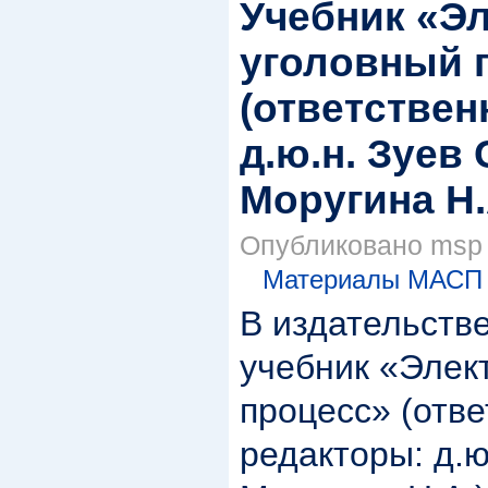
Учебник «Э
уголовный 
(ответстве
д.ю.н. Зуев С
Моругина Н.
Опубликовано msp в
Материалы МАСП
В издательств
учебник «Элек
процесс» (отв
редакторы: д.ю.