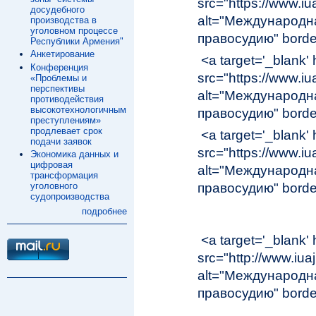
src="https://www.iuaj
досудебного
alt="Международн
производства в
уголовном процессе
правосудию" borde
Республики Армения"
Анкетирование
<a target='_blank' 
Конференция
src="https://www.iua
«Проблемы и
перспективы
alt="Международн
противодействия
высокотехнологичным
правосудию" borde
преступлениям»
продлевает срок
<a target='_blank' 
подачи заявок
src="https://www.iua
Экономика данных и
цифровая
alt="Международн
трансформация
правосудию" borde
уголовного
судопроизводства
подробнее
<a target='_blank' 
src="http://www.iuaj
alt="Международн
правосудию" borde