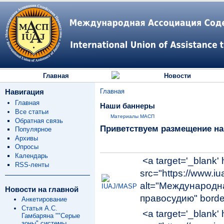
Главная
Новости
Навигация
Главная
Главная
Наши баннеры
Все статьи
Материалы МАСП
Обратная связь
Приветствуем размещение н
Популярное
Архивы
Опросы
Календарь
<a target='_blank' 
RSS-ленты
src="https://www.iua
alt="Международн
Новости на главной
правосудию" borde
Анкетирование
Статья А.С.
<a target='_blank' 
Гамбаряна ""Серые
зоны" системы