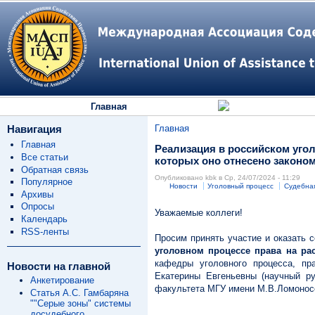
Главная
Навигация
Главная
Главная
Реализация в российском угол
Все статьи
которых оно отнесено законом
Обратная связь
Опубликовано kbk в Ср, 24/07/2024 - 11:29
Популярное
Новости
Уголовный процесс
Судебна
Архивы
Опросы
Уважаемые коллеги!
Календарь
RSS-ленты
Просим принять участие и оказать 
уголовном процессе права на ра
кафедры уголовного процесса, пр
Новости на главной
Екатерины Евгеньевны (научный ру
Анкетирование
факультета МГУ имени М.В.Ломоносо
Статья А.С. Гамбаряна
""Серые зоны" системы
досудебного