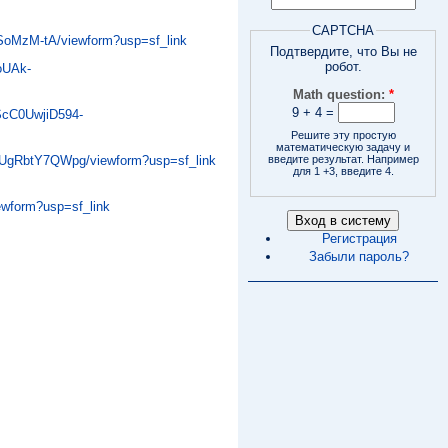
CAPTCHA
oMzM-tA/viewform?usp=sf_link
Подтвердите, что Вы не
робот.
oUAk-
Math question:
*
9 + 4 =
LScC0UwjiD594-
Решите эту простую
математическую задачу и
введите результат. Например
UgRbtY7QWpg/viewform?usp=sf_link
для 1 +3, введите 4.
wform?usp=sf_link
Регистрация
Забыли пароль?