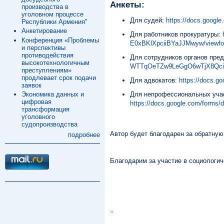
Анкеты:
производства в
уголовном процессе
Для судей:
https://docs.goog
Республики Армения"
Анкетирование
Для работников прокуратуры:
Конференция «Проблемы
E0xBKlXpciiBYaJJMwyw/viewfo
и перспективы
противодействия
Для сотрудников органов пре
высокотехнологичным
WTTqOeTZw9LeGgO6wTjX8QciTw
преступлениям»
продлевает срок подачи
Для адвокатов:
https://docs.
заявок
Экономика данных и
Для непрофессиональных учас
цифровая
https://docs.google.com/for
трансформация
уголовного
судопроизводства
Автор будет благодарен за обратную 
подробнее
Благодарим за участие в социологич
»