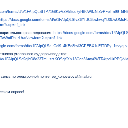
le.com/forms/d/e/1FAIpQLSfTP71G91vVZVk8ue7yHB0W8zNfZvPFpT-n99T5lNS
https://docs.google.com/forms/d/e/1FAIpQLSfvZ6YfUC6bwhwqYD0UwOMcR
rm?usp=sf_link
дварительного расследования:
https://docs.google.com/forms/d/e/1FAIpQ
WafRs_rLhw/viewform?usp=sf_link
google.com/forms/d/e/1FAIpQLScLGcl9_4KEc8bvl3GPEBX1uEfTDPy_1svyqLv
тников уголовного судопроизводства:
ms/d/e/1FAIpQLSd9gjbO8o23Tml_srzKOSqYXbl18Ocrl3Amy0WTR4tpdUrPPQ/vie
связь по электронной почте: ee_konovalova@mail.ru.
еском опросе!