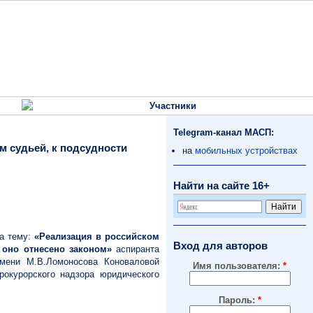
Участники
Telegram-канал МАСП:
м судьей, к подсудности
на
мобильных устройствах
Найти на сайте 16+
на тему:
«Реализация в российском
Вход для авторов
 оно отнесено законом»
аспиранта
имени М.В.Ломоносова
Коноваловой
Имя пользователя:
*
рокурорского надзора юридического
Пароль:
*