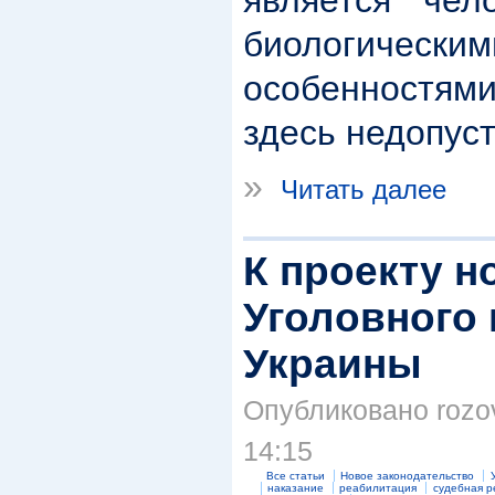
биологическ
особенностям
здесь недопус
»
Читать далее
К проекту н
Уголовного 
Украины
Опубликовано rozov
14:15
Все статьи
Новое законодательство
наказание
реабилитация
судебная 