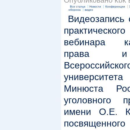
Все статьи
Новости
Конференции
оборона
видео
Видеозапись
с
практическ
вебинара
ка
права и 
Всероссийског
университе
Минюста Ро
уголовного п
имени О.Е. 
посвяще