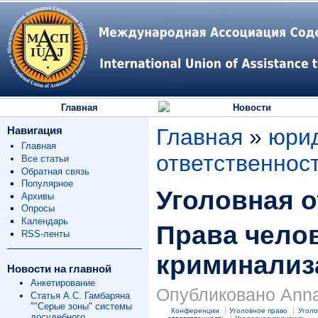
Главная
Новости
Навигация
Главная
»
юри
Главная
ответственнос
Все статьи
Обратная связь
Популярное
Уголовная о
Архивы
Опросы
Календарь
Права челов
RSS-ленты
криминализ
Новости на главной
Анкетирование
Опубликовано Anna 
Статья А.С. Гамбаряна
""Серые зоны" системы
Конференции
Уголовное право
Уголо
досудебного