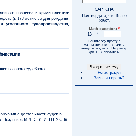
CAPTCHA
ловного процесса и криминалистики
Подтвердите, что Вы не
одств (к 178-летию со дня рождения
робот.
и уголовного судопроизводства,
Math question:
*
13 + 4 =
Решите эту простую
математическую задачу и
введите результат. Например
для 1 +3, введите 4.
офиксации
ание главного судебного
Регистрация
Забыли пароль?
формации о деятельности судов в
р: Поздняков М.Л. СПб: ИПП ЕУ СПб,