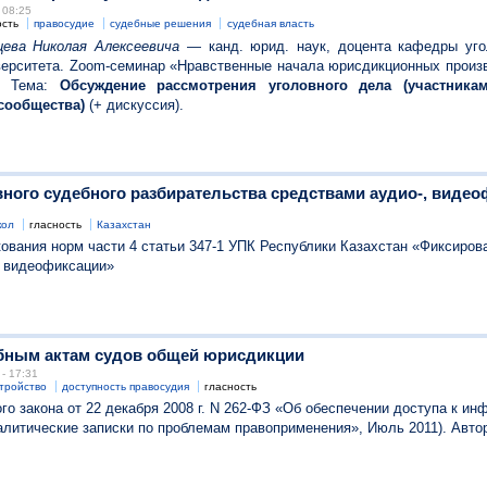
 08:25
ость
правосудие
судебные решения
судебная власть
ева Николая Алексеевича
— канд. юрид. наук, доцента кафедры уго
верситета. Zoom-семинар «Нравственные начала юрисдикционных произв
). Тема:
Обсуждение рассмотрения уголовного дела (участникам
сообщества)
(+ дискуссия).
вного судебного разбирательства средствами аудио-, виде
кол
гласность
Казахстан
ования норм части 4 статьи 347-1 УПК Республики Казахстан «Фиксиров
, видеофиксации»
ебным актам судов общей юрисдикции
- 17:31
тройство
доступность правосудия
гласность
 закона от 22 декабря 2008 г. N 262-ФЗ «Об обеспечении доступа к ин
алитические записки по проблемам правоприменения», Июль 2011). Авто