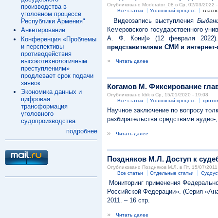
Опубликовано Moderator_08 в Ср, 02/03/2022 -
производства в
Все статьи
Уголовный процесс
гласн
уголовном процессе
Видеозапись выступления
Быданц
Республики Армения"
Кемеровского государственного уни
Анкетирование
А. Ф. Кони)» (12 февраля 2022
Конференция «Проблемы
и перспективы
представителями СМИ и интернет-
противодействия
»
высокотехнологичным
Читать далее
преступлениям»
продлевает срок подачи
заявок
Когамов М. Фиксирование гла
Экономика данных и
Опубликовано kbk в Ср, 15/01/2020 - 19:08
цифровая
Все статьи
Уголовный процесс
прото
трансформация
Научное заключение по вопросу толк
уголовного
разбирательства средствами аудио-
судопроизводства
подробнее
»
Читать далее
Поздняков М.Л. Доступ к суд
Опубликовано Поздняков М.Л. в Пт, 15/07/2011 
Все статьи
Отдельные статьи
Судоус
Мониторинг применения Федерального
Российской Федерации». (Серия «Ан
2011. – 16 стр.
»
Читать далее