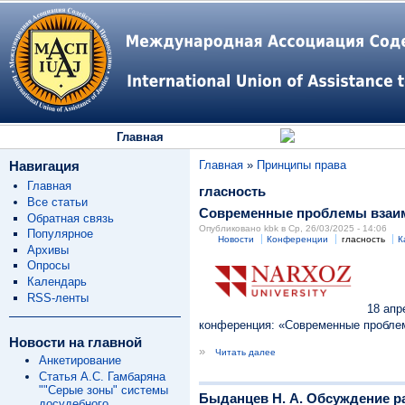
Главная
Навигация
Главная
»
Принципы права
Главная
гласность
Все статьи
Современные проблемы взаимо
Обратная связь
Опубликовано kbk в Ср, 26/03/2025 - 14:06
Популярное
Новости
Конференции
гласность
К
Архивы
Опросы
Календарь
RSS-ленты
18 апр
конференция: «Современные проблем
Новости на главной
»
Читать далее
Анкетирование
Статья А.С. Гамбаряна
""Серые зоны" системы
Быданцев Н. А. Обсуждение р
досудебного