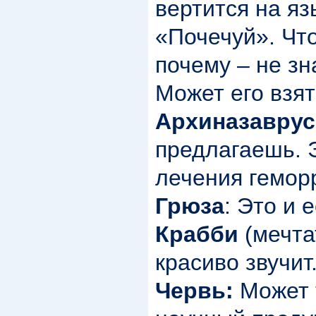
вертится на яз
«Почечуй». Что
почему – не зн
Может его взя
Архиназаврус
предлагаешь. Э
лечения гемор
Грюза
: Это и 
Крабби
(мечта
красиво звучит
Червь:
Может 