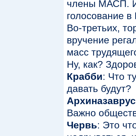
члены МАСП. И
голосование в
Во-третьих, т
вручение рега
масс трудящег
Ну, как? Здоро
Крабби
: Что т
давать будут?
Архиназаврус
Важно обществ
Червь
: Это чт