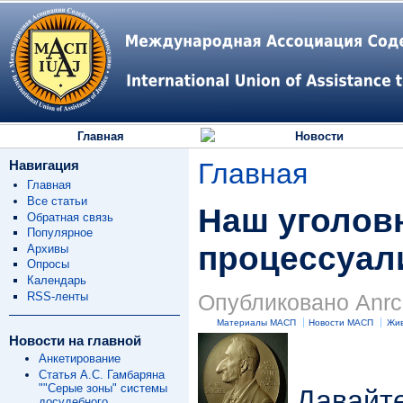
Главная
Новости
Навигация
Главная
Главная
Все статьи
Наш уголов
Обратная связь
Популярное
процессуал
Архивы
Опросы
Календарь
RSS-ленты
Опубликовано Anrc 
Материалы МАСП
Новости МАСП
Жив
Новости на главной
Анкетирование
Статья А.С. Гамбаряна
""Серые зоны" системы
Давайте
досудебного