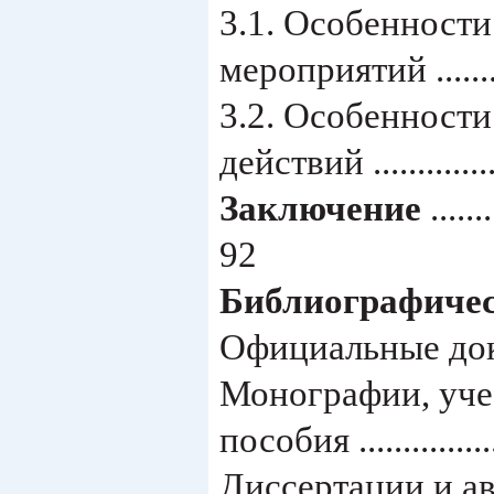
3.1. Особенност
мероприятий ...............
3.2. Особенност
действий ...................
Заключение
.......
92
Библиографичес
Официальные докум
Монографии, уче
пособия ....................
Диссертации и автореф