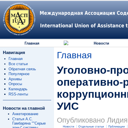
Главная
Новости
Навигация
Главная
Главная
Все статьи
Уголовно-пр
Обратная связь
Популярное
оперативно-
Архивы
Опросы
Календарь
коррупционн
RSS-ленты
УИС
Новости на главной
Анкетирование
Опубликовано Лидия 
Статья А.С.
Гамбаряна ""Серые
Новости
Отдельные статьи
Публикации
зоны" системы