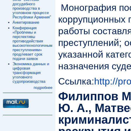
досудебного
Монография пос
производства в
уголовном процессе
коррупционных 
Республики Армения"
Анкетирование
Конференция
работы составл
«Проблемы и
перспективы
преступлений; 
противодействия
высокотехнологичным
преступлениям»
указанной катег
продлевает срок
подачи заявок
назначения суде
Экономика данных и
цифровая
трансформация
уголовного
Ссылка:
http://p
судопроизводства
подробнее
Филиппов М.
Ю. А., Матв
криминалис