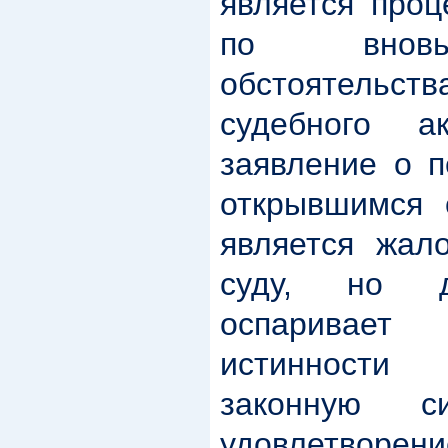
является проц
по вновь
обстоятельс
судебного а
заявление о п
открывшимся 
является жал
суду, но д
оспарива
истинности
законную 
удовлетворени