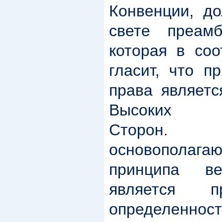
Конвенции, до
свете преам
которая в соо
гласит, что п
права являет
Высоких До
Сторон
основопола
принципа ве
является п
определенност