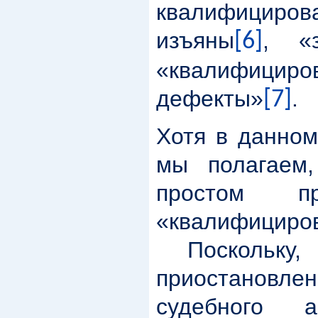
квалифициров
изъяны
, «з
[6]
«квалифициро
дефекты»
.
[7]
Хотя в данном
мы полагаем
простом 
«квалифицир
Поскольку
приостанов
судебного 