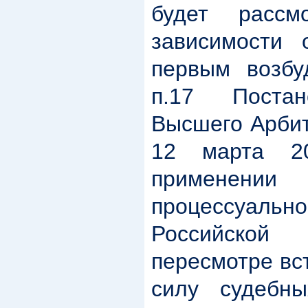
будет расс
зависимости 
первым возбу
п.17 Поста
Высшего Арбит
12 марта 2
применени
процессуа
Российской
пересмотре вс
силу судебн