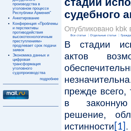
стадии исп
производства в
уголовном процессе
судебного а
Республики Армения"
Анкетирование
Конференция «Проблемы
Опубликовано kbk в
и перспективы
противодействия
Все статьи
Отдельные статьи
Гражда
высокотехнологичным
преступлениям»
В стадии ис
продлевает срок подачи
заявок
актов возм
Экономика данных и
цифровая
трансформация
обеспечите
уголовного
судопроизводства
незначитель
подробнее
прежде всего,
в законную
решение, обл
истинности
[1]