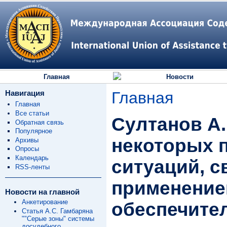
Главная
Новости
Навигация
Главная
Главная
Все статьи
Султанов А.
Обратная связь
Популярное
некоторых 
Архивы
Опросы
Календарь
ситуаций, с
RSS-ленты
применени
Новости на главной
Анкетирование
обеспечите
Статья А.С. Гамбаряна
""Серые зоны" системы
досудебного