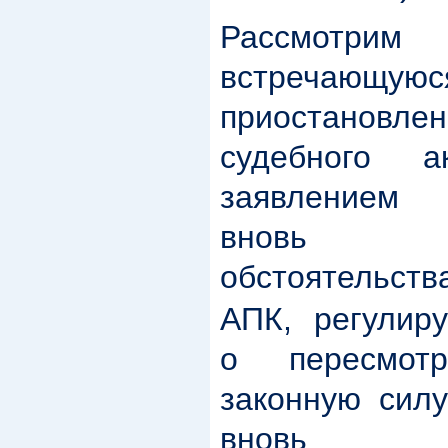
Рассмотрим 
встречающ
приостанов
судебного 
заявлением
вновь о
обстоятельств
АПК, регулир
о пересмот
законную силу
вновь о