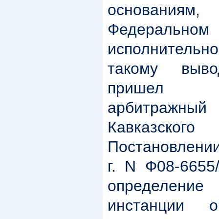
основания
Федеральн
исполнительно
такому выво
пришел
арбитражн
Кавказск
Постановлении
г. N Ф08-6655
определен
инстанции о