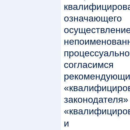
квалифициро
означающ
осуществле
непоиме
процессуал
согласим
рекоменду
«квалифицир
законо
«квалифициро
и рассм