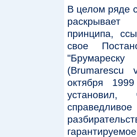
В целом ряде 
раскрывает 
принципа, сс
свое Поста
"Брумареску
(Brumarescu 
октября 1999
установил,
справедл
разбирате
гарантируемое