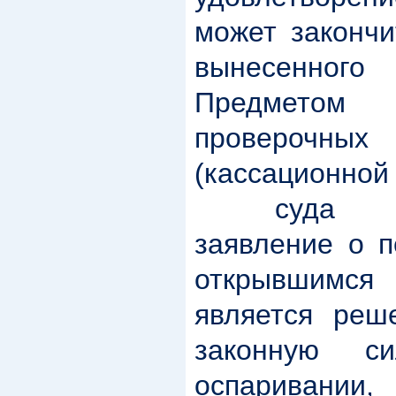
может закончи
вынесенного
Предметом 
провероч
(кассационно
суда р
заявление о п
открывшимся
является реш
законную с
оспаривани