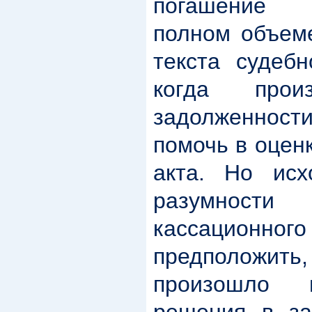
погашение 
полном объем
текста судебн
когда прои
задолженнос
помочь в оцен
акта. Но исх
разумнос
кассационн
предположит
произошло 
решения в за