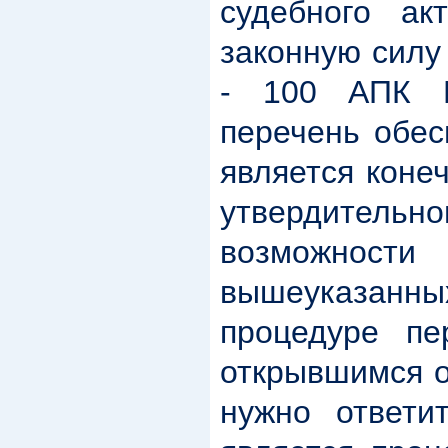
судебного ак
законную силу
- 100 АПК Р
перечень обес
является коне
утвердител
возможнос
вышеуказан
процедуре пе
открывшимся о
нужно ответи