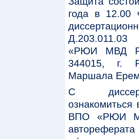
Защита состои
года в 12.00 
диссертац
Д.203.011.
«РЮИ МВД Ро
344015, г
. Р
Маршала Ереме
С диссер
ознакомиться 
ВПО «РЮИ МВ
авторефера