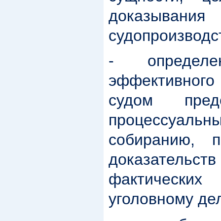
доказыван
судопроизводс
- определе
эффективно
судом пред
процессуаль
собиранию, 
доказательс
фактических
уголовному де