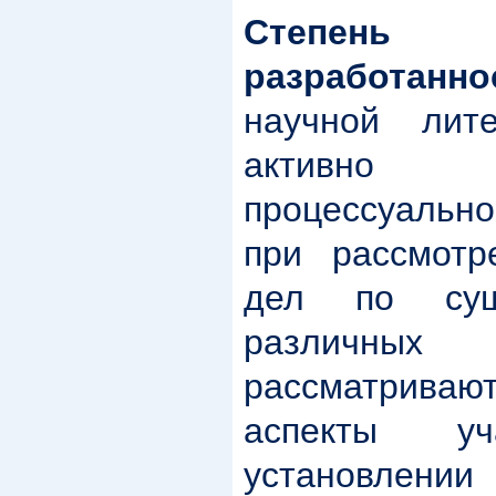
Степен
разработанн
научной лите
активно 
процессуальн
при рассмотр
дел по сущ
различ
рассматрив
аспекты у
установлен