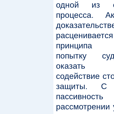
одной из с
процесса. А
доказательств
расценивается
принципа с
попытку су
оказать п
содействие ст
защиты. С 
пассивно
рассмотрении 