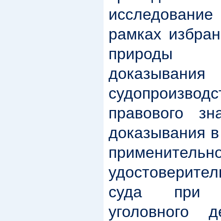
исследовани
рамках избран
природы 
доказыван
судопроизво
правового зн
доказывания в
применительно
удостоверите
суда при 
уголовного 