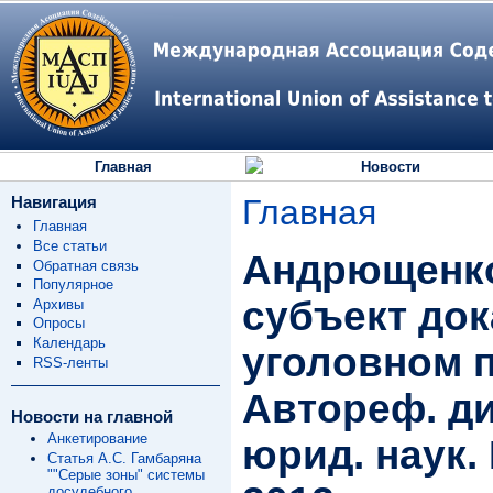
Главная
Новости
Навигация
Главная
Главная
Все статьи
Андрющенко 
Обратная связь
Популярное
субъект до
Архивы
Опросы
Календарь
уголовном 
RSS-ленты
Автореф. ди
Новости на главной
Анкетирование
юрид. наук.
Статья А.С. Гамбаряна
""Серые зоны" системы
досудебного