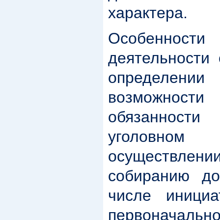
характера.
Особенности 
деятельности 
определени
возможност
обязанност
уголовно
осуществлени
собиранию до
числе инициа
первонач