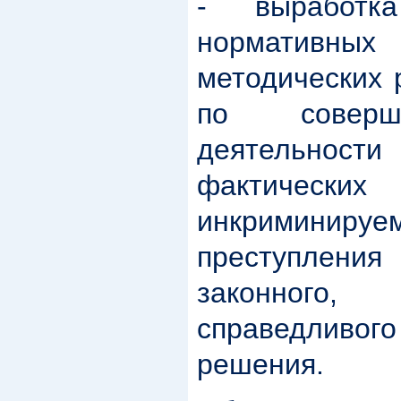
- выработка
нормативны
методических 
по соверш
деятельност
фактически
инкриминиру
преступления
законного,
справедливог
решения.