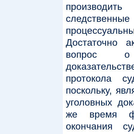
производит
следстве
процессуал
Достаточно а
вопрос 
доказательс
протокола су
поскольку, яв
уголовных док
же время ф
окончания су