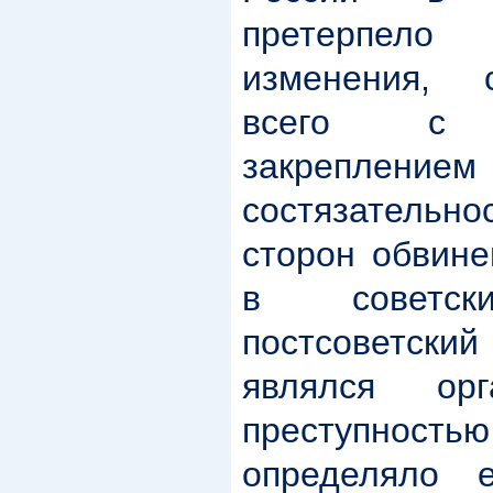
претерпел
изменения, 
всего с з
закрепле
состязательно
сторон обвине
в советс
постсоветс
являлся ор
преступностью
определяло е