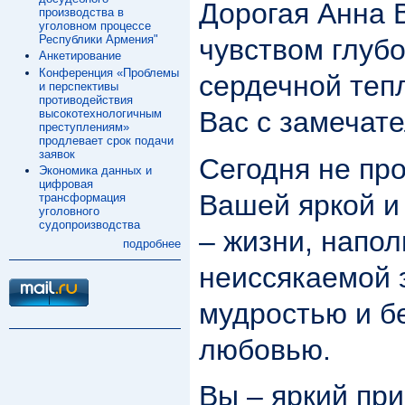
Дорогая Анна 
производства в
уголовном процессе
Республики Армения"
чувством глубо
Анкетирование
Конференция «Проблемы
сердечной теп
и перспективы
противодействия
Вас с замечат
высокотехнологичным
преступлениям»
продлевает срок подачи
заявок
Сегодня не про
Экономика данных и
цифровая
Вашей яркой и
трансформация
уголовного
судопроизводства
– жизни, напо
подробнее
неиссякаемой 
мудростью и б
любовью.
Вы – яркий пр