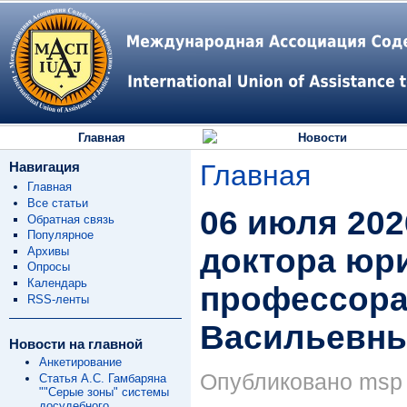
Главная
Новости
Навигация
Главная
Главная
Все статьи
06 июля 202
Обратная связь
Популярное
доктора юри
Архивы
Опросы
Календарь
профессор
RSS-ленты
Васильевны
Новости на главной
Анкетирование
Опубликовано msp в
Статья А.С. Гамбаряна
""Серые зоны" системы
досудебного