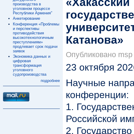
«Хакасский
производства в
уголовном процессе
государств
Республики Армения"
Анкетирование
университет
Конференция «Проблемы
и перспективы
противодействия
Катанова»
высокотехнологичным
преступлениям»
продлевает срок подачи
заявок
Опубликовано msp в
Экономика данных и
цифровая
23 октября 2026
трансформация
уголовного
судопроизводства
Научные напра
подробнее
конференции:
1. Государстве
Российской имп
2. Государство