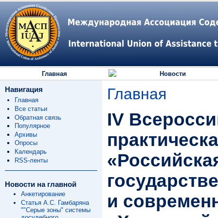
Главная
Новости
Навигация
Главная
Главная
Все статьи
IV Всеросси
Обратная связь
Популярное
практическ
Архивы
Опросы
Календарь
«Российска
RSS-ленты
государстве
Новости на главной
Анкетирование
и современн
Статья А.С. Гамбаряна
""Серые зоны" системы
досудебного