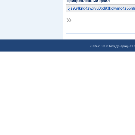
Прикрепленный файл
5js9u4knd4zwxvu0bd93kclwmo4z66hh
»
2005-2026 © Международная а