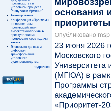
мировоззре
производства в
уголовном процессе
основания 
Республики Армения"
Анкетирование
приоритеты
Конференция «Проблемы
и перспективы
противодействия
высокотехнологичным
Опубликовано msp в
преступлениям»
продлевает срок подачи
заявок
23 июня 2026 г
Экономика данных и
цифровая
Московского г
трансформация
уголовного
судопроизводства
Университета 
подробнее
(МГЮА) в рамк
Программы стр
академическог
«Приоритет-20