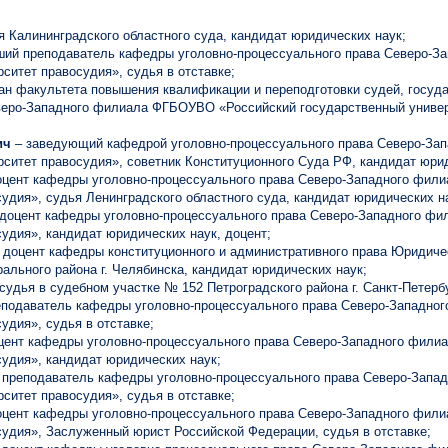
я Калининградского областного суда, кандидат юридических наук;
рший преподаватель кафедры уголовно-процессуального права Северо-
ситет правосудия», судья в отставке;
ан факультета повышения квалификации и переподготовки судей, госу
веро-Западного филиала ФГБОУВО «Российский государственный универ
ич
– заведующий кафедрой уголовно-процессуального права Северо-З
ситет правосудия», советник Конституционного Суда РФ, кандидат юрид
цент кафедры уголовно-процессуального права Северо-Западного фил
удия», судья Ленинградского областного суда, кандидат юридических на
доцент кафедры уголовно-процессуального права Северо-Западного ф
удия», кандидат юридических наук, доцент;
 доцент кафедры конституционного и административного права Юридиче
ального района г. Челябинска, кандидат юридических наук;
 судья в судебном участке № 152 Петроградского района г. Санкт-Петерб
еподаватель кафедры уголовно-процессуального права Северо-Западн
удия», судья в отставке;
цент кафедры уголовно-процессуального права Северо-Западного фил
удия», кандидат юридических наук;
 преподаватель кафедры уголовно-процессуального права Северо-Зап
ситет правосудия», судья в отставке;
цент кафедры уголовно-процессуального права Северо-Западного фил
судия», Заслуженный юрист Российской Федерации, судья в отставке;