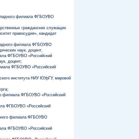
Западного филиала ФГБОУВО
дарственных гражданских служащих
ситет правосудия», кандидат
ападного филиала ФГБОУВО
ических наук, доцент;
иала ФГБОУВО «Российский
ук, доцент;
илиала ФГБОУВО «Российский
ского института НИУ ЮУрГУ, мировой
урга;
ого филиала ФГБОУВО «Российский
иала ФГБОУВО «Российский
адного филиала ФГБОУВО
иала ФГБОУВО «Российский