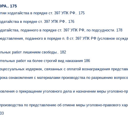
РА.. 175
ятии ходатайства в порядке ст. 397 УПК РФ.. 175
датайства в порядке ст. 397 УПК РФ.. 176
датайства, поданного в порядке ст. 397 УПК РФ, по подсудности. 178
редставления, поданного в порядке п. 8 ст. 397 УПК РФ (условное осужд
ельных работ лишением свободы.. 182
ительных работ на более строгий вид наказания 186
роцессуальных издержек, связанных с оплатой вознаграждения представ
срока ознакомления с материалами производства по разрешению вопросо
новления о прекращении уголовного дела и назначении меры уголовно-пр
производства по представлению об отмене меры уголовно-правового хар
03