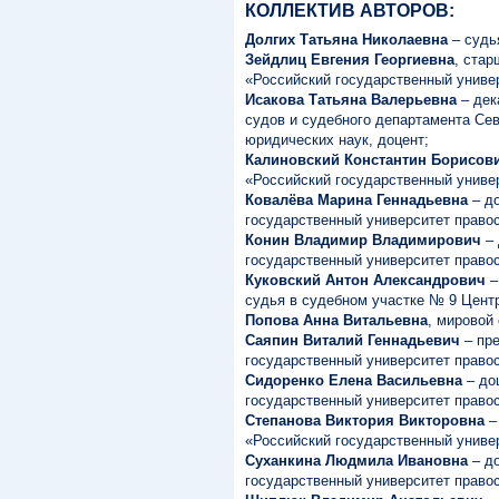
КОЛЛЕКТИВ АВТОРОВ:
Долгих Татьяна Николаевна
– судь
Зейдлиц Евгения Георгиевна
, ста
«Российский государственный универ
Исакова Татьяна Валерьевна
– дек
судов и судебного департамента Се
юридических наук, доцент;
Калиновский Константин Борисов
«Российский государственный универ
Ковалёва Марина Геннадьевна
– до
государственный университет правос
Конин Владимир Владимирович
– 
государственный университет правос
Куковский Антон Александрович
–
судья в судебном участке № 9 Центр
Попова Анна Витальевна
, мировой
Саяпин Виталий Геннадьевич
– пр
государственный университет правос
Сидоренко Елена Васильевна
– до
государственный университет правос
Степанова Виктория Викторовна
–
«Российский государственный универ
Суханкина Людмила Ивановна
– до
государственный университет право