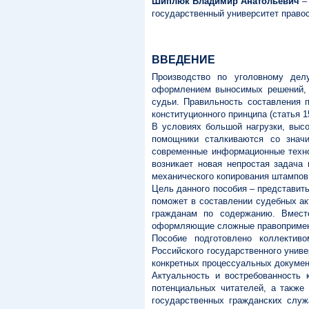
Шиплюк Владимир Анатольевич
– 
государственный университет правос
ВВЕДЕНИЕ
Производство по уголовному дел
оформлением выносимых решений, с
судьи. Правильность составления 
конституционного принципа (статья 1
В условиях большой нагрузки, высо
помощники сталкиваются со знач
современные информационные техно
возникает новая непростая задача
механического копирования штампов 
Цель данного пособия – представит
поможет в составлении судебных ак
гражданам по содержанию. Вмест
оформляющие сложные правоприменит
Пособие подготовлено коллектив
Российского государственного унив
конкретных процессуальных докуме
Актуальность и востребованность 
потенциальных читателей, а также
государственных гражданских слу