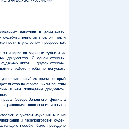
илиала ФГБОУВО «Российский
суальных действий в документах,
к судебных юристов в целом, так и
конности в уголовном процессе как
готовки юристов мировые судьи и их
ых документов. С одной стороны,
судебных актов. С другой стороны,
цами в работе, чтобы не допускать
.
, дополнительный материал, который
одательства по форме, были понятны
льку в нем приведены документы,
ике.
 права Северо-Западного филиала
, выразившими свои знания и опыт в
вителями с учетом изучения мнения
лификации и переподготовки судей,
астоящего пособия было проведено