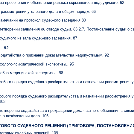
ры пресечения и объявлении розыска скрывшегося подсудимого. 62
о рассмотрении уголовного дела в общем порядке 66
замечаний на протокол судебного заседания 80
летворении заявления об отводе судьи. 83 2.7. Постановление судьи о с
судимого из зала судебного заседания. 87
. 92
ходатайства о признании доказательства недопустимым. 92
холого-психиатрической экспертизы.. 95
дебно-медицинской экспертизы.. 98
собого порядка судебного разбирательства и назначении рассмотрения 
собого порядка судебного разбирательства и назначении рассмотрения 
103
влетворении ходатайства о прекращении дела частного обвинения в связ
е в возбуждении дела. 105
ОГОВОГО СУДЕБНОГО РЕШЕНИЯ (ПРИГОВОРА, ПОСТАНОВЛЕНИЯ
тоговых судебных решений. 109