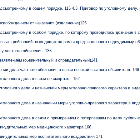
рассмотренному в общем порядке. 115 4.3. Приговор по уголовному делу,
 освобождением от наказания (извлечение)125
рассмотренному в особом порядке, по которому проводилось дознание в
сковых требований, выходящих за рамки предъявленного подсудимому об
лу частного обвинения. 135
 заявлением (обвинительный и оправдательный)141
ении дела частного обвинения в связи неявкой частного обвинителя. 148
уголовного дела в связи со смертью.. 152
уголовного дела и назначении меры уголовно-правового характера в вид
уголовного дела и назначении меры уголовно-правового характера в вид
уголовного дела в связи с примирением с потерпевшим по делу публично
ринудительных мер медицинского характера 166
ринудительных мер воспитательного воздействия 171