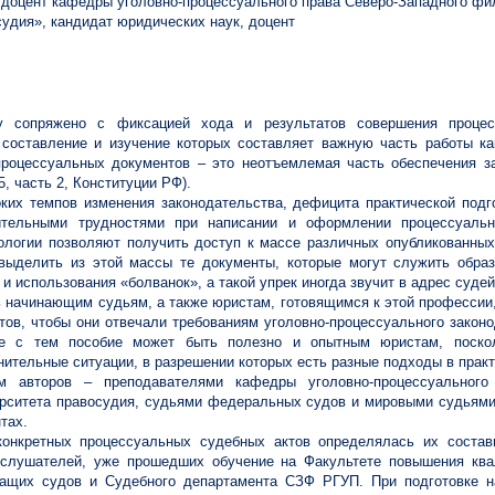
доцент кафедры уголовно-процессуального права Северо-Западного ф
удия», кандидат юридических наук, доцент
у сопряжено с фиксацией хода и результатов совершения процес
оставление и изучение которых составляет важную часть работы ка
процессуальных документов – это неотъемлемая часть обеспечения за
5, часть 2, Конституции РФ).
ких темпов изменения законодательства, дефицита практической под
ительными трудностями при написании и оформлении процессуальн
логии позволяют получить доступ к массе различных опубликованных 
 выделить из этой массы те документы, которые могут служить образ
и использования «болванок», а такой упрек иногда звучит в адрес судей
ь начинающим судьям, а также юристам, готовящимся к этой профессии
тов, чтобы они отвечали требованиям уголовно-процессуального закон
е с тем пособие может быть полезно и опытным юристам, поско
ельные ситуации, в разрешении которых есть разные подходы в практ
ом авторов – преподавателями кафедры уголовно-процессуального
ерситета правосудия, судьями федеральных судов и мировыми судьями
нтах.
конкретных процессуальных судебных актов определялась их соста
 слушателей, уже прошедших обучение на Факультете повышения ква
жащих судов и Судебного департамента СЗФ РГУП. При подготовке н