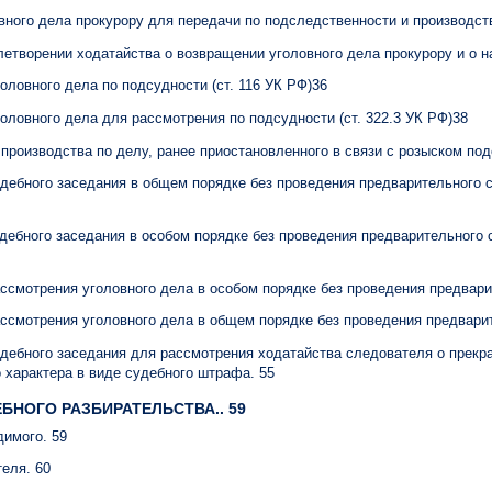
овного дела прокурору для передачи по подследственности и производст
влетворении ходатайства о возвращении уголовного дела прокурору и о н
оловного дела по подсудности (ст. 116 УК РФ)36
головного дела для рассмотрения по подсудности (ст. 322.3 УК РФ)38
 производства по делу, ранее приостановленного в связи с розыском под
удебного заседания в общем порядке без проведения предварительного
удебного заседания в особом порядке без проведения предварительного
ассмотрения уголовного дела в особом порядке без проведения предвар
ассмотрения уголовного дела в общем порядке без проведения предвари
удебного заседания для рассмотрения ходатайства следователя о прекр
 характера в виде судебного штрафа. 55
ЕБНОГО РАЗБИРАТЕЛЬСТВА.. 59
димого. 59
теля. 60