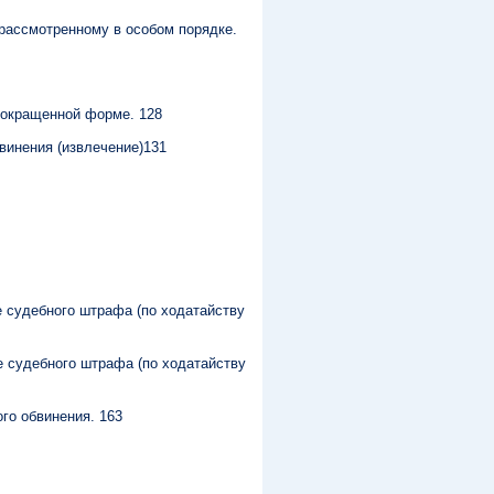
 рассмотренному в особом порядке.
 сокращенной форме. 128
винения (извлечение)131
е судебного штрафа (по ходатайству
е судебного штрафа (по ходатайству
го обвинения. 163