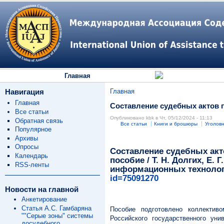
Главная
Навигация
Главная
Главная
Составление судебных актов п
Все статьи
Опубликовано kbk в Чт, 05/12/2024 - 11:13
Обратная связь
Все статьи
Книги и брошюры
Уголов
Популярное
Архивы
Опросы
Составление судебных акт
Календарь
пособие / Т. Н. Долгих, Е. 
RSS-ленты
информационных технологий 
id=75091270
Новости на главной
Анкетирование
Статья А.С. Гамбаряна
Пособие подготовлено коллектив
""Серые зоны" системы
Российского государственного ун
досудебного