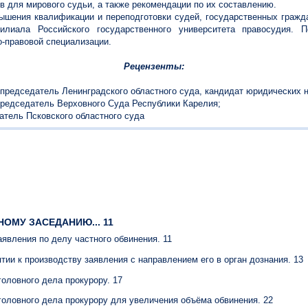
 для мирового судьи, а также рекомендации по их составлению.
ышения квалификации и переподготовки судей, государственных гражд
илиала Российского государственного университета правосудия. 
о-правовой специализации.
Рецензенты:
председатель Ленинградского областного суда, кандидат юридических н
редседатель Верховного Суда Республики Карелия;
атель Псковского областного суда
НОМУ ЗАСЕДАНИЮ... 11
аявления по делу частного обвинения. 11
ятии к производству заявления с направлением его в орган дознания. 13
головного дела прокурору. 17
головного дела прокурору для увеличения объёма обвинения. 22