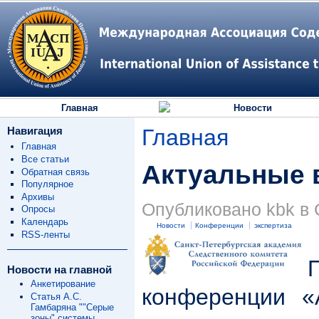
Главная
Новости
Навигация
Главная
Главная
Все статьи
Актуальные 
Обратная связь
Популярное
Архивы
Опубликовано kbk в С
Опросы
Календарь
Новости
Конференции
экспертиза
RSS-ленты
Новости на главной
Анкетирование
конференции «
Статья А.С.
Гамбаряна ""Серые
зоны" системы