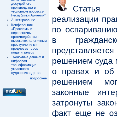
досудебного
Статья п
производства в
уголовном процессе
Республики Армения"
реализации пра
Анкетирование
Конференция
по оспариванию
«Проблемы и
перспективы
противодействия
в гражданс
высокотехнологичным
преступлениям»
представляет
продлевает срок
подачи заявок
Экономика данных и
решением суда 
цифровая
трансформация
о правах и об
уголовного
судопроизводства
подробнее
решением мо
законные инт
затронуты зако
факт еще не оз