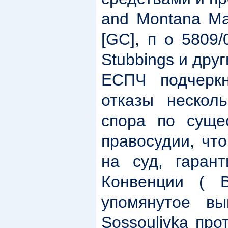
and Montana Ma
[GC], п о 5809/
Stubbings и друг
ЕСПЧ подчеркн
отказы нескол
спора по суще
правосудии, чт
на суд, гаран
Конвенции ( Be
упомянутое вы
Sossoulivka про