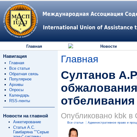
Главная
Новости
Навигация
Главная
Главная
Все статьи
Султанов А.Р
Обратная связь
Популярное
обжалования 
Архивы
Опросы
Календарь
отбеливания
RSS-ленты
Опубликовано kbk в С
Новости на главной
Анкетирование
Все статьи
Административное право и проц
Статья А.С.
Гамбаряна ""Серые
зоны" системы