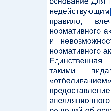
основание для 
недействующим
правило, вл
нормативного а
и невозможнос
нормативного ак
Единственная
такими вида
«отбеливанием
предостав
апелляционно
решений об осп