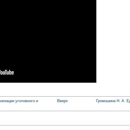
анизации уголовного и
Вверх
Громошина Н. А. Е