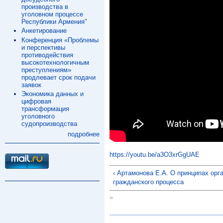
производства в
уголовном процессе
Республики Армения"
Анкетирование
Конференция «Проблемы
и перспективы
противодействия
высокотехнологичным
преступлениям»
продлевает срок подачи
заявок
Экономика данных и
цифровая
трансформация
уголовного
судопроизводства
подробнее
https://youtu.be/a3O3xrGgUAE
‹ Артамонова Е.А. О принципах орг
гражданского процесса
»