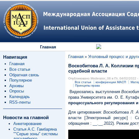
Главная
Навигация
Главная
»
Уголовный процесс и друг
Главная
Воскобитова Л. А. Коллизии 
Все статьи
судебной власти
Обратная связь
Опубликовано Moderator_08 в Пт, 04/02/2022 -
Популярное
Все статьи
конференции МАСП
Мате
Архивы
Принципы права
Опросы
Видеозапись выступления
Воскоби
Календарь
права Университета им. О. Е. Кутаф
RSS-ленты
процессуального регулирования и
Для цитирования:
Воскобитова Л. А
Новости на главной
власти [Электронный ресурс] : 
обращения : __.__.2022). Режим дост
Анкетирование
Статья А.С. Гамбаряна
""Серые зоны" системы
досудебного