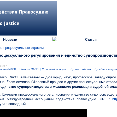
Новости
Статьи
ие процессуальные отрасли
процессуального регулирования и единство судопроизводст
 08:17
риалы МАСП
Новости МАСП
Уголовный процесс
Судоустройство
Судебная защит
товой Лидии Алексеевны
— д-ра юрид. наук, профессора, заведующего
ина. Zoom-семинар «Уголовный процесс и другие процессуальные отрасл
 единство судопроизводства в механизме реализации судебной вла
. Коллизии процессуального регулирования и единство судопроизводст
Сайт Международной ассоциации содействия правосудию. URL :
htt
упа : свободный.