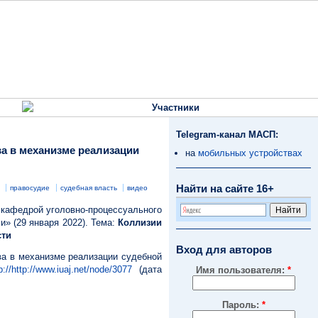
Участники
Telegram-канал МАСП:
ва в механизме реализации
на
мобильных устройствах
Найти на сайте 16+
а
правосудие
судебная власть
видео
 кафедрой уголовно-процессуального
и» (29 января 2022). Тема:
Коллизии
сти
Вход для авторов
ва в механизме реализации судебной
p://http://www.iuaj.net/node/3077
(дата
Имя пользователя:
*
Пароль:
*