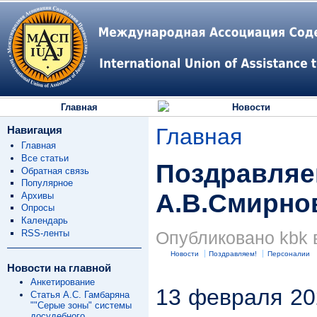
Главная
Новости
Навигация
Главная
Главная
Все статьи
Поздравляе
Обратная связь
Популярное
А.В.Смирнов
Архивы
Опросы
Календарь
RSS-ленты
Опубликовано kbk в
Новости
Поздравляем!
Персоналии
Новости на главной
Анкетирование
13 февраля 20
Статья А.С. Гамбаряна
""Серые зоны" системы
досудебного