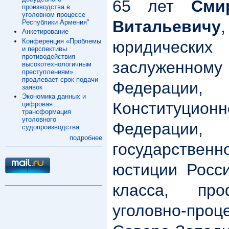
65 лет
Сми
производства в
уголовном процессе
Витальевичу
Республики Армения"
Анкетирование
Конференция «Проблемы
юридических 
и перспективы
противодействия
заслуженному
высокотехнологичным
преступлениям»
продлевает срок подачи
Федераци
заявок
Экономика данных и
Конституционн
цифровая
трансформация
уголовного
Федерации,
судопроизводства
подробнее
государств
юстиции Росс
класса, пр
уголовно-про