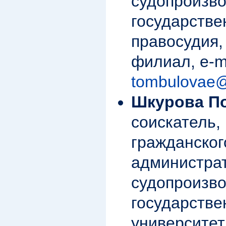
судопроизво
государстве
правосудия,
филиал, e-ma
tombulovae@
Шкурова П
соискатель,
гражданског
администра
судопроизво
государств
университет