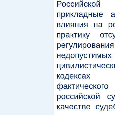
Российско
прикладные а
влияния на р
практику отс
регулиров
недопустимы
цивилистичес
кодексах
фактическог
российской с
качестве суде