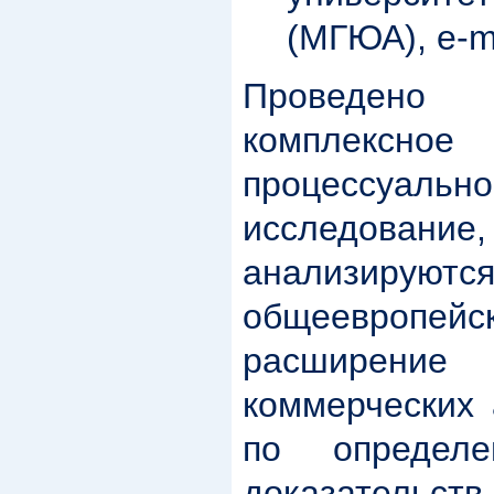
(МГЮА), e-m
Проведен
комплекс
процессуально
исследова
анализиру
общеевропей
расширен
коммерческих 
по определе
доказател