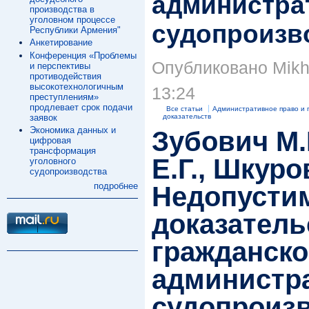
администра
производства в
уголовном процессе
судопроизв
Республики Армения"
Анкетирование
Конференция «Проблемы
Опубликовано Mikha
и перспективы
противодействия
высокотехнологичным
13:24
преступлениям»
продлевает срок подачи
Все статьи
Административное право и 
заявок
доказательств
Экономика данных и
Зубович М.
цифровая
трансформация
Е.Г., Шкуро
уголовного
судопроизводства
подробнее
Недопусти
доказатель
гражданско
администр
судопроизв