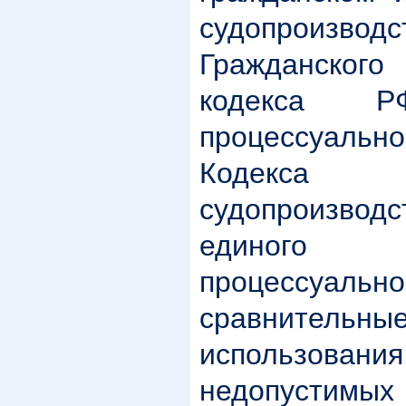
судопроизво
Гражданског
кодекса РФ
процессуаль
Кодекса ад
судопроизвод
единого 
процессуаль
сравните
использов
недопустимы