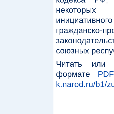
некоторы
инициативног
гражданско-пр
законодател
союзных респу
Читать или 
формате
PDF 
k.narod.ru/b1/z