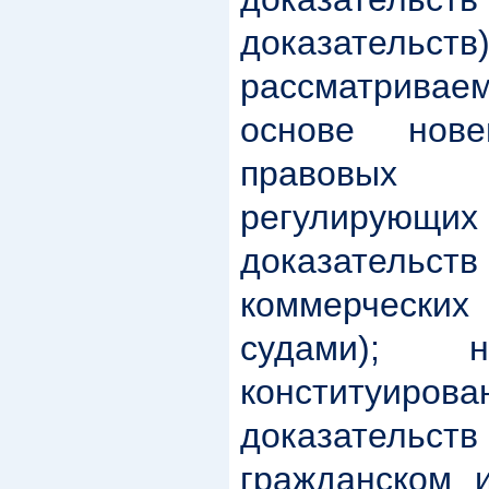
доказат
рассматрив
основе нове
правовых
регулирующ
доказател
коммерческ
судами); н
конституир
доказатель
гражданском 