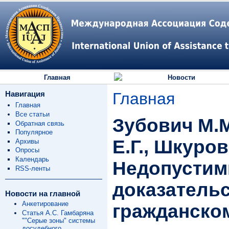
Главная
Новости
Навигация
Главная
Главная
Все статьи
Зубович М.М
Обратная связь
Популярное
Е.Г., Шкуров
Архивы
Опросы
Календарь
Недопусти
RSS-ленты
доказательс
Новости на главной
Анкетирование
гражданско
Статья А.С. Гамбаряна
""Серые зоны" системы
досудебного