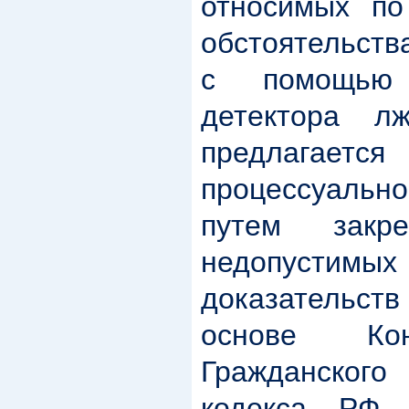
относимых по
обстоятельств
с помощью 
детектора л
предлагается
процессуально
путем закре
недопуст
доказательств
основе Кон
Гражданског
кодекса РФ,