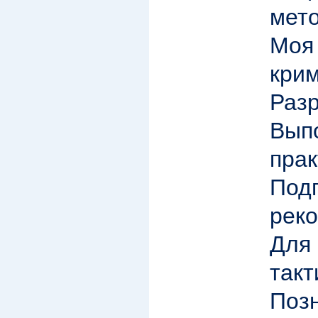
мет
М
крим
Разр
Вы
прак
Под
рек
Для
такт
По