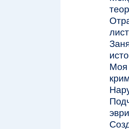
теор
Отр
лист
Зан
ист
М
крим
Нару
Под
эври
Со