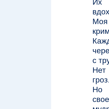
Их
вдо
М
крим
Каж
чере
с тр
Нет
гроз
Но 
сво