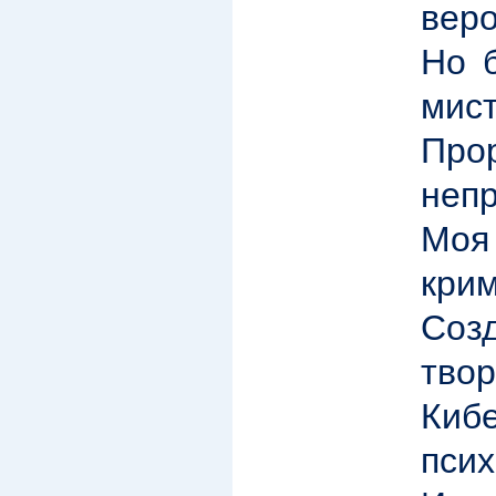
веро
Но 
мист
Прор
неп
М
крим
Со
тво
Кибе
пси