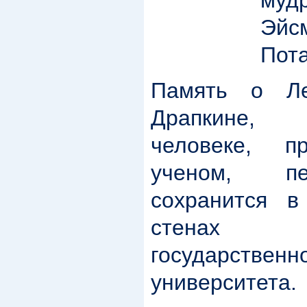
муд
Эй
Пота
Память о Ле
Драпкине,
человеке, п
ученом, пе
сохранится 
стенах 
государствен
университета.