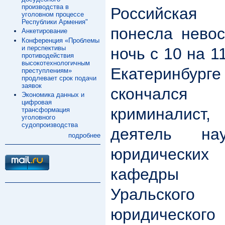
производства в
Российская
уголовном процессе
Республики Армения"
понесла невос
Анкетирование
Конференция «Проблемы
и перспективы
ночь с 10 на 1
противодействия
высокотехнологичным
Екатеринбурге
преступлениям»
продлевает срок подачи
заявок
скончалс
Экономика данных и
цифровая
криминалис
трансформация
уголовного
судопроизводства
деятель на
подробнее
юридических
кафедры к
Уральского 
юридическо