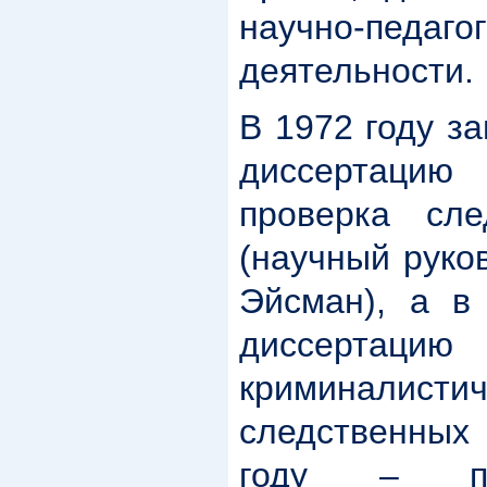
научно-педаго
деятельности.
В 1972 году з
диссертаци
проверка сле
(научный руко
Эйсман), а в
диссерта
криминалис
следственных
году – пр