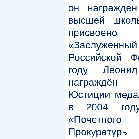
он награжден
высшей школ
присвоено 
«Заслуженн
Российской Ф
году Леони
награждён
Юстиции меда
в 2004 год
«Почетно
Прокурату