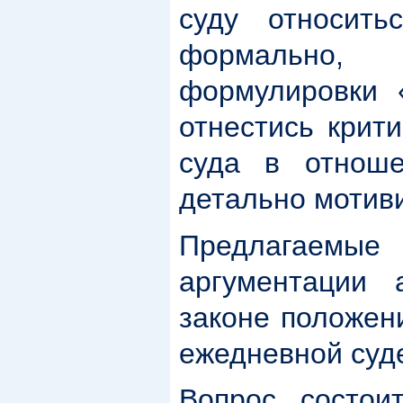
суду относить
формально,
формулировки 
отнестись крит
суда в отнош
детально мотив
Предлагаем
аргументации 
законе положен
ежедневной суде
Вопрос состои