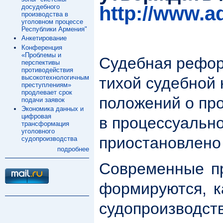
http://www.a
досудебного
производства в
уголовном процессе
Республики Армения"
Анкетирование
Конференция
«Проблемы и
Судебная рефор
перспективы
противодействия
высокотехнологичным
тихой судебной
преступлениям»
продлевает срок
положений о пр
подачи заявок
Экономика данных и
цифровая
в процессуальн
трансформация
уголовного
приостановлено
судопроизводства
подробнее
Современные пр
формируются, к
судопроизводс