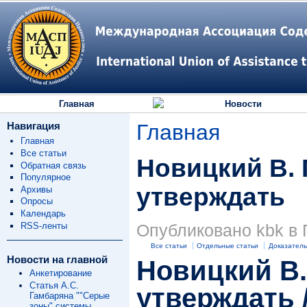
Главная
Новости
Навигация
Главная
Главная
Все статьи
Новицкий В. 
Обратная связь
Популярное
утверждать
Архивы
Опросы
Календарь
RSS-ленты
Опубликовано kbk в П
Все статьи
Отдельные статьи
Доказатель
Новости на главной
Новицкий В.
Анкетирование
Статья А.С.
утверждать /
Гамбаряна ""Серые
зоны" системы